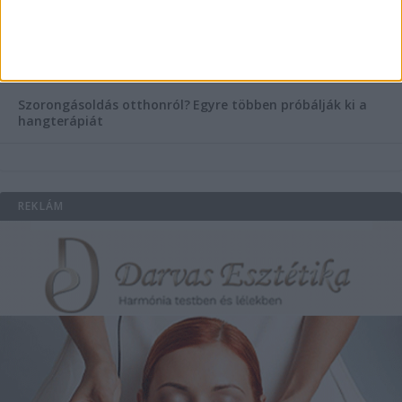
Könyvnyomtatás, könyvkészítés és szórólapnyomtatás a
Co-Printtől
Szorongásoldás otthonról?
Egyre többen próbálják ki a
hangterápiát
REKLÁM