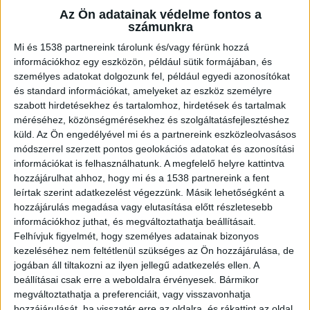
választani ezek közül? Nézzük meg
Az Ön adatainak védelme fontos a
számunkra
részletesebben!
Mi és 1538 partnereink tárolunk és/vagy férünk hozzá
információkhoz egy eszközön, például sütik formájában, és
Napelemes rendszerek: tartós befektetés
személyes adatokat dolgozunk fel, például egyedi azonosítókat
és standard információkat, amelyeket az eszköz személyre
szabott hirdetésekhez és tartalomhoz, hirdetések és tartalmak
Az
NVSolarnál elérhető napelemes rendszerek
méréséhez, közönségmérésekhez és szolgáltatásfejlesztéshez
telepítése egyre nagyobb népszerűségnek
küld.
Az Ön engedélyével mi és a partnereink eszközleolvasásos
módszerrel szerzett pontos geolokációs adatokat és azonosítási
örvend, ami nem véletlen. Az ország teljes
információkat is felhasználhatunk. A megfelelő helyre kattintva
területén használhatóak, és megfelelő tervezés
hozzájárulhat ahhoz, hogy mi és a 1538 partnereink a fent
leírtak szerint adatkezelést végezzünk. Másik lehetőségként a
esetén szinte karbantartásmentesek is. 5 évente
hozzájárulás megadása vagy elutasítása előtt részletesebb
javasolt csak szakértői felülvizsgálatot
információkhoz juthat, és megváltoztathatja beállításait.
végeztetni. A napsütéses órák száma évről évre
Felhívjuk figyelmét, hogy személyes adatainak bizonyos
kezeléséhez nem feltétlenül szükséges az Ön hozzájárulása, de
hasonló, így a termelési mennyiség is nagyjából
jogában áll tiltakozni az ilyen jellegű adatkezelés ellen. A
állandó.
beállításai csak erre a weboldalra érvényesek. Bármikor
megváltoztathatja a preferenciáit, vagy visszavonhatja
hozzájárulását, ha visszatér erre az oldalra, és rákattint az oldal