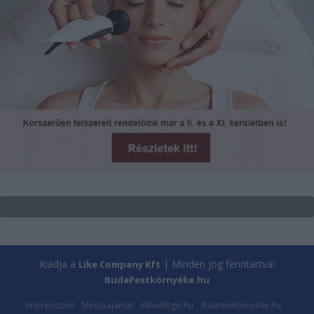
Kiadja a
| Minden jog fenntartva!
Like Company Kft
BudaPestkörnyéke.hu
Impresszum
Médiaajánlat
Kékvillogó.hu
BalatonKörnyéke.hu