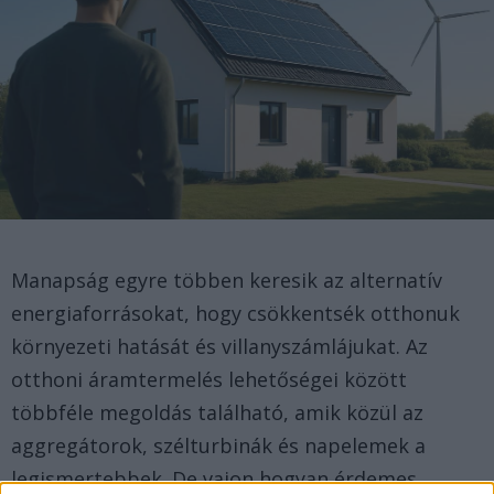
Manapság egyre többen keresik az alternatív
energiaforrásokat, hogy csökkentsék otthonuk
környezeti hatását és villanyszámlájukat. Az
otthoni áramtermelés lehetőségei között
többféle megoldás található, amik közül az
aggregátorok, szélturbinák és napelemek a
legismertebbek. De vajon hogyan érdemes