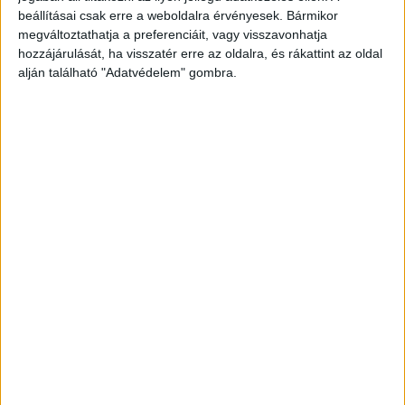
beállításai csak erre a weboldalra érvényesek. Bármikor
megváltoztathatja a preferenciáit, vagy visszavonhatja
hozzájárulását, ha visszatér erre az oldalra, és rákattint az oldal
alján található "Adatvédelem" gombra.
Gyermekek veszélyben
A fékevesztett száguldás közben a vádlott és a vele
versenyző másik autós egy teljesen vétlen családot
zárt fogóba. Előttük ugyanis a sértett haladt a
kocsijával, akinek az autójában szintén három