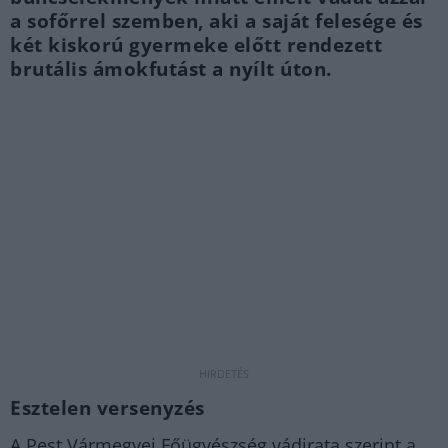
a sofőrrel szemben, aki a saját felesége és
két kiskorú gyermeke előtt rendezett
brutális ámokfutást a nyílt úton.
Esztelen versenyzés
A Pest Vármegyei Főügyészség vádirata szerint a