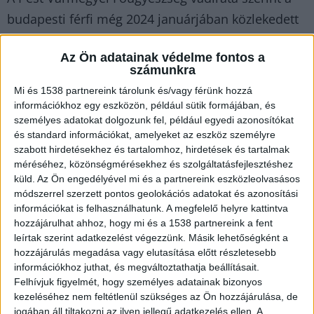
budapesti férfi még 2024 januárjában közlekedett
személyautójával az M2-es autóúton Göd
Az Ön adatainak védelme fontos a
irányába. A kocsiban ott ült a teljes családja: a
számunkra
felesége és a két kiskorú gyermeke is. A férfi az út
Mi és 1538 partnereink tárolunk és/vagy férünk hozzá
során hirtelen közlekedési konfliktusba keveredett
információkhoz egy eszközön, például sütik formájában, és
személyes adatokat dolgozunk fel, például egyedi azonosítókat
egy másik autóssal, ahelyett azonban, hogy
és standard információkat, amelyeket az eszköz személyre
megnyugodott volna, esztelen és veszélyes
szabott hirdetésekhez és tartalomhoz, hirdetések és tartalmak
versenyzésbe kezdett a forgalmas gyorsforgalmi
méréséhez, közönségmérésekhez és szolgáltatásfejlesztéshez
küld.
Az Ön engedélyével mi és a partnereink eszközleolvasásos
úton.
A BudapestKörnyéke.hu hírportál legfrissebb
módszerrel szerzett pontos geolokációs adatokat és azonosítási
híreit ide kattintva éred el! A Facebookon már 700
információkat is felhasználhatunk. A megfelelő helyre kattintva
hozzájárulhat ahhoz, hogy mi és a 1538 partnereink a fent
ezernél is többen követik a portáljainkat,
leírtak szerint adatkezelést végezzünk. Másik lehetőségként a
köszönjük, hogy most te is minket olvasol!
hozzájárulás megadása vagy elutasítása előtt részletesebb
információkhoz juthat, és megváltoztathatja beállításait.
Felhívjuk figyelmét, hogy személyes adatainak bizonyos
kezeléséhez nem feltétlenül szükséges az Ön hozzájárulása, de
jogában áll tiltakozni az ilyen jellegű adatkezelés ellen. A