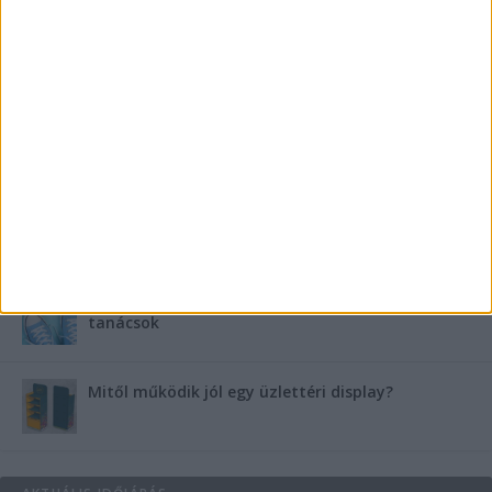
Szebb fogsor fogszabályozás nélkül?
Teraszszezon az agglomerációban: így
védekezzünk a nyári kánikula ellen
Az árnyékliliom szerepe a kertek árnyékos
szegleteiben
Vászoncipők otthoni tisztítása – gyakorlati
tanácsok
Mitől működik jól egy üzlettéri display?