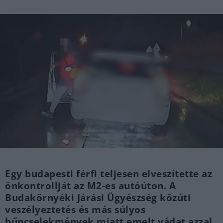
Egy budapesti férfi teljesen elveszítette az
önkontrollját az M2-es autóúton. A
Budakörnyéki Járási Ügyészség közúti
veszélyeztetés és más súlyos
bűncselekmények miatt emelt vádat azzal