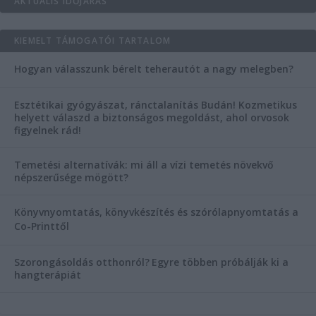
AKTUÁLIS IDŐJÁRÁS
KIEMELT TÁMOGATÓI TARTALOM
Hogyan válasszunk bérelt teherautót a nagy melegben?
Esztétikai gyógyászat, ránctalanítás Budán! Kozmetikus
helyett válaszd a biztonságos megoldást, ahol orvosok
figyelnek rád!
Temetési alternatívák: mi áll a vízi temetés növekvő
népszerűsége mögött?
Könyvnyomtatás, könyvkészítés és szórólapnyomtatás a
Co-Printtől
Szorongásoldás otthonról?
Egyre többen próbálják ki a
hangterápiát