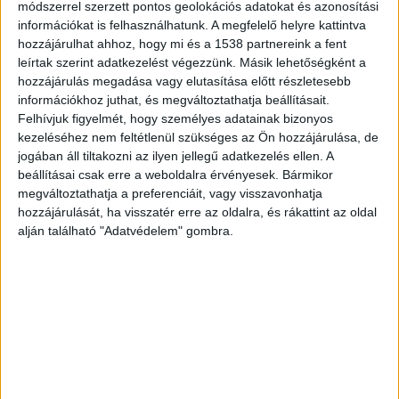
módszerrel szerzett pontos geolokációs adatokat és azonosítási
51-es számú főúton Dömsöd térségében
információkat is felhasználhatunk. A megfelelő helyre kattintva
közlekedési baleset miatt, műszaki mentésben
hozzájárulhat ahhoz, hogy mi és a 1538 partnereink a fent
leírtak szerint adatkezelést végezzünk. Másik lehetőségként a
kérik a segítségüket. Nem sokkal később
hozzájárulás megadása vagy elutasítása előtt részletesebb
kiderült: egy kamion motorost gázolt.
A
információkhoz juthat, és megváltoztathatja beállításait.
Felhívjuk figyelmét, hogy személyes adatainak bizonyos
BudaPestkörnyeke.hu legfrissebb híreit ide
kezeléséhez nem feltétlenül szükséges az Ön hozzájárulása, de
kattintva éred el.
jogában áll tiltakozni az ilyen jellegű adatkezelés ellen. A
beállításai csak erre a weboldalra érvényesek. Bármikor
megváltoztathatja a preferenciáit, vagy visszavonhatja
hozzájárulását, ha visszatér erre az oldalra, és rákattint az oldal
alján található "Adatvédelem" gombra.