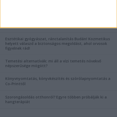
AKTUÁLIS IDŐJÁRÁS
KIEMELT TÁMOGATÓI TARTALOM
Hogyan válasszunk bérelt teherautót a nagy melegben?
Esztétikai gyógyászat, ránctalanítás Budán! Kozmetikus
helyett válaszd a biztonságos megoldást, ahol orvosok
figyelnek rád!
Temetési alternatívák: mi áll a vízi temetés növekvő
népszerűsége mögött?
Könyvnyomtatás, könyvkészítés és szórólapnyomtatás a
Co-Printtől
Szorongásoldás otthonról?
Egyre többen próbálják ki a
hangterápiát