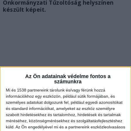
Önkormányzati Tűzoltóság helyszínen
készült képeit.
Az Ön adatainak védelme fontos a
számunkra
Mi és 1538 partnereink tárolunk és/vagy férünk hozzá
információkhoz egy eszközön, például sütik formájában, és
személyes adatokat dolgozunk fel, például egyedi azonosítókat
Baleset miatt érkezett a riasztás
és standard információkat, amelyeket az eszköz személyre
szabott hirdetésekhez és tartalomhoz, hirdetések és tartalmak
Csütörtökön este, 21:26-kor kapta a riasztást a
méréséhez, közönségmérésekhez és szolgáltatásfejlesztéshez
küld.
Az Ön engedélyével mi és a partnereink eszközleolvasásos
ráckevei Önkormányzati Tűzoltóság, miszerint az