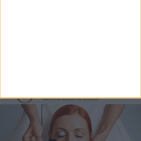
Könyvnyomtatás, könyvkészítés és szórólapnyomtatás a
Co-Printtől
Szorongásoldás otthonról?
Egyre többen próbálják ki a
hangterápiát
REKLÁM