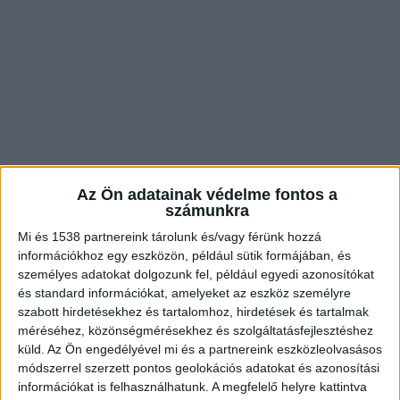
Az Ön adatainak védelme fontos a
számunkra
Mi és 1538 partnereink tárolunk és/vagy férünk hozzá
információkhoz egy eszközön, például sütik formájában, és
Szerdán a benzin bruttó 7 forintot, a gázolaj
személyes adatokat dolgozunk fel, például egyedi azonosítókat
és standard információkat, amelyeket az eszköz személyre
pedig bruttó 5 forintot ment fel. Ennek alapján
szabott hirdetésekhez és tartalomhoz, hirdetések és tartalmak
az átlagárak a hét közepétől úgy alakulnak, hogy
méréséhez, közönségmérésekhez és szolgáltatásfejlesztéshez
1 liter benzint átlagosan 399 forintért
küld.
Az Ön engedélyével mi és a partnereink eszközleolvasásos
módszerrel szerzett pontos geolokációs adatokat és azonosítási
tankolhatunk, míg 1 liter gázolajat 407 forintért.
információkat is felhasználhatunk. A megfelelő helyre kattintva