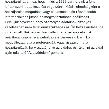
hozzájárulhat ahhoz, hogy mi és a 1538 partnereink a fent
leírtak szerint adatkezelést végezzünk. Másik lehetőségként a
hozzájárulás megadása vagy elutasítása előtt részletesebb
információkhoz juthat, és megváltoztathatja beállításait.
Felhívjuk figyelmét, hogy személyes adatainak bizonyos
kezeléséhez nem feltétlenül szükséges az Ön hozzájárulása, de
jogában áll tiltakozni az ilyen jellegű adatkezelés ellen. A
beállításai csak erre a weboldalra érvényesek. Bármikor
megváltoztathatja a preferenciáit, vagy visszavonhatja
hozzájárulását, ha visszatér erre az oldalra, és rákattint az oldal
alján található "Adatvédelem" gombra.
Péntektől újabb áremelés jön! A benzin és a
gázolaj ára is 3-3- forinttal nő. Így péntektől a
benzin átlagára 402 forint lesz, a gázolajé pedig