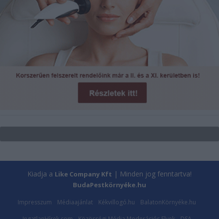
Kiadja a
| Minden jog fenntartva!
Like Company Kft
BudaPestkörnyéke.hu
Impresszum
Médiaajánlat
Kékvillogó.hu
BalatonKörnyéke.hu
IngatlanHírek.com
Közösségi Média Moderációs Elvek
DSA