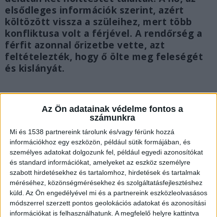
elsődleges információk szerint, azért
költözött vissza a szüleihez, mert több
konfliktusa volt a férjével. A rendőrség a
férfit azonnal őrizetbe vette, azt
feltételezték, hogy ő ölte meg feleségét
és kislányát.
Az Ön adatainak védelme fontos a
számunkra
Mi és 1538 partnereink tárolunk és/vagy férünk hozzá
információkhoz egy eszközön, például sütik formájában, és
személyes adatokat dolgozunk fel, például egyedi azonosítókat
és standard információkat, amelyeket az eszköz személyre
szabott hirdetésekhez és tartalomhoz, hirdetések és tartalmak
méréséhez, közönségmérésekhez és szolgáltatásfejlesztéshez
küld.
Az Ön engedélyével mi és a partnereink eszközleolvasásos
módszerrel szerzett pontos geolokációs adatokat és azonosítási
információkat is felhasználhatunk. A megfelelő helyre kattintva