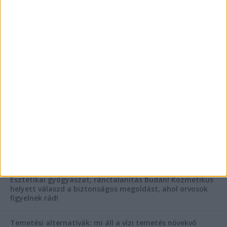
Az árnyékliliom szerepe a kertek árnyékos
szegleteiben
Vászoncipők otthoni tisztítása – gyakorlati
tanácsok
AKTUÁLIS IDŐJÁRÁS
KIEMELT TÁMOGATÓI TARTALOM
Hogyan válasszunk bérelt teherautót a nagy melegben?
Esztétikai gyógyászat, ránctalanítás Budán! Kozmetikus
helyett válaszd a biztonságos megoldást, ahol orvosok
figyelnek rád!
Temetési alternatívák: mi áll a vízi temetés növekvő