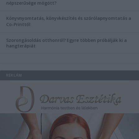
népszerűsége mögött?
Könyvnyomtatás, könyvkészítés és szórólapnyomtatás a
Co-Printtől
Szorongásoldás otthonról?
Egyre többen próbálják ki a
hangterápiát
REKLÁM