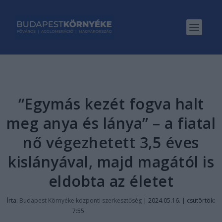
“Egymás kezét fogva halt
meg anya és lánya” – a fiatal
nő végezhetett 3,5 éves
kislányával, majd magától is
eldobta az életet
Írta:
Budapest Környéke központi szerkesztőség
|
2024.05.16. | csütörtök:
7:55