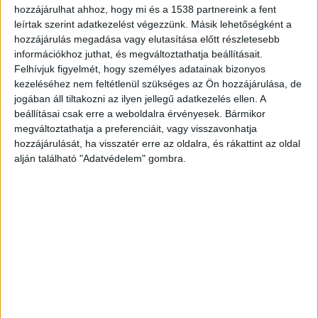
hozzájárulhat ahhoz, hogy mi és a 1538 partnereink a fent
Két holttestet találtak
leírtak szerint adatkezelést végezzünk. Másik lehetőségként a
hozzájárulás megadása vagy elutasítása előtt részletesebb
Amint arról beszámoltunk
, szerda délután két
információkhoz juthat, és megváltoztathatja beállításait.
holttestet találtak egy kapuvári családi házban.
Felhívjuk figyelmét, hogy személyes adatainak bizonyos
kezeléséhez nem feltétlenül szükséges az Ön hozzájárulása, de
Egy fiatal nő és 3,5 éves kislánya halt meg. Az
jogában áll tiltakozni az ilyen jellegű adatkezelés ellen. A
elsődleges információk szerint a nő férje
beállításai csak erre a weboldalra érvényesek. Bármikor
megváltoztathatja a preferenciáit, vagy visszavonhatja
végezhetett velük. A férfi a délután folyamán el is
hozzájárulását, ha visszatér erre az oldalra, és rákattint az oldal
fogták szülei házába.
A Budapest és Környéke
alján található "Adatvédelem" gombra.
hírportál legfrissebb híreit ide kattintva éred el!
A Facebookon már 254 ezernél is többen
követnek minket.