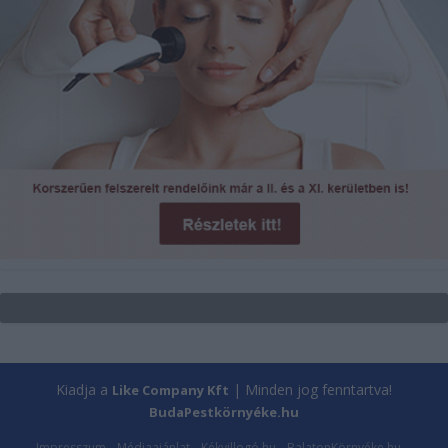
Kiadja a
| Minden jog fenntartva!
Like Company Kft
BudaPestkörnyéke.hu
Impresszum
Médiaajánlat
Kékvillogó.hu
BalatonKörnyéke.hu