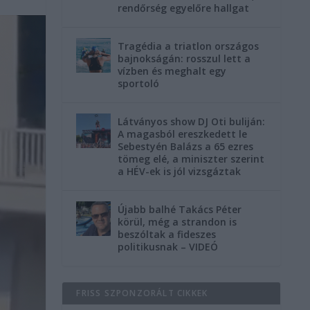
rendőrség egyelőre hallgat
Tragédia a triatlon országos
bajnokságán: rosszul lett a
vízben és meghalt egy
sportoló
Látványos show DJ Oti buliján:
A magasból ereszkedett le
Sebestyén Balázs a 65 ezres
tömeg elé, a miniszter szerint
a HÉV-ek is jól vizsgáztak
Újabb balhé Takács Péter
körül, még a strandon is
beszóltak a fideszes
politikusnak – VIDEÓ
FRISS SZPONZORÁLT CIKKEK