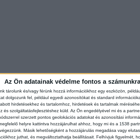
Az Ön adatainak védelme fontos a számunkr
romboló
nk tárolunk és/vagy férünk hozzá információkhoz egy eszközön, példáu
dence hírportálnak nyilatkozott az esetről. Állítás
t dolgozunk fel, például egyedi azonosítókat és standard információk
abott hirdetésekhez és tartalomhoz, hirdetések és tartalmak méréséhe
őröket, és a kihallgatásán ügyvédi segítségre sem
és szolgáltatásfejlesztéshez küld.
Az Ön engedélyével mi és a partne
 amit tettem, és holnap is megtenném ugyanezt. (…)
dszerrel szerzett pontos geolokációs adatokat és azonosítási informác
megfelelő helyre kattintva hozzájárulhat ahhoz, hogy mi és a 1538 partne
zt tettem, amit a személyes meggyőződésem diktált
 végezzünk. Másik lehetőségként a hozzájárulás megadása vagy elutasí
Pride-zászlóknak sem az Erzsébet hídon, sem a
iókhoz juthat, és megváltoztathatja beállításait.
Felhívjuk figyelmét, 