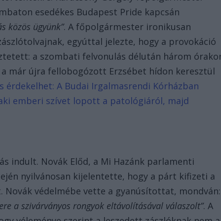
ombaton esedékes Budapest Pride kapcsán
ás közös ügyünk”
. A főpolgármester ironikusan
szlótolvajnak, egyúttal jelezte, hogy a provokáció
eztetett: a szombati felvonulás délután három órako
t a már újra fellobogózott Erzsébet hídon keresztül
is érdekelhet: A Budai Irgalmasrendi Kórházban
ki emberi szívet lopott a patológiáról, majd
ás indult. Novák Előd, a Mi Hazánk parlamenti
jén nyilvánosan kijelentette, hogy a párt kifizeti a
ot. Novák védelmébe vette a gyanúsítottat, mondván:
re a szivárványos rongyok eltávolításával válaszolt”
. A
ogy véleménye szerint a leszedett zászlóknak nem a