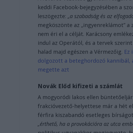
keddi Facebook-bejegyzésében a sz
leszögezte:
„a szabadság és az elfogad
megköszönte az „ingyenreklámot” a zá
nem éri el a célját. Karácsony emlék
indul az Operától, és a tervek szerin
halad majd egészen a Vérmezőig.
Ez 
dolgozott a beteghordozó kannibál, a
megette azt
Novák Előd kifizeti a számlát
A mogyoródi lakos ellen büntetőeljár
frakcióvezető-helyettese már a hét ele
férfira kiszabandó esetleges bírság
„érthető, ha a provokációra az utca embe
politikus ugyanakkor megjegyezte, h