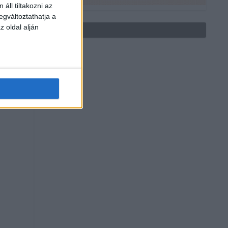
áll tiltakozni az
egváltoztathatja a
z oldal alján