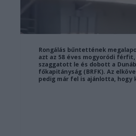
Rongálás bűntettének megalapoz
azt az 58 éves mogyoródi férfit,
szaggatott le és dobott a Dunáb
főkapitányság (BRFK). Az elkövet
pedig már fel is ajánlotta, hogy 