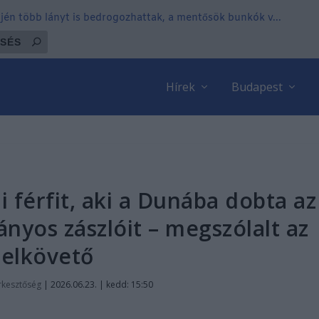
tjén több lányt is bedrogozhattak, a mentősök bunkók v...
Hírek
Budapest
 férfit, aki a Dunába dobta az
ányos zászlóit – megszólalt az
elkövető
rkesztőség
|
2026.06.23. | kedd: 15:50