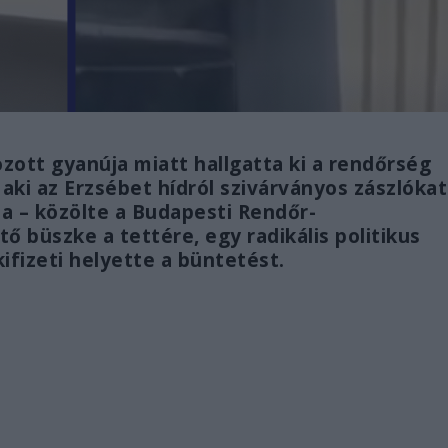
ott gyanúja miatt hallgatta ki a rendőrség
 aki az Erzsébet hídról szivárványos zászlókat
a – közölte a Budapesti Rendőr-
ő büszke a tettére, egy radikális politikus
kifizeti helyette a büntetést.