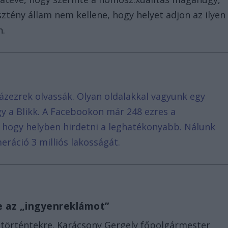
tény állam nem kellene, hogy helyet adjon az ilyen
n.
ázezrek olvassák. Olyan oldalakkal vagyunk egy
agy a Blikk. A Facebookon már 248 ezres a
, hogy helyben hirdetni a leghatékonyabb. Nálunk
eráció 3 milliós lakosságát.
 az „ingyenreklámot”
a történtekre. Karácsony Gergely főpolgármester