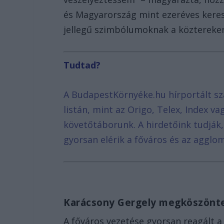
és Magyarország mint ezeréves keresz
jellegű szimbólumoknak a köztereke
Tudtad?
A BudapestKörnyéke.hu hírportált sz
listán, mint az Origo, Telex, Index v
követőtáborunk. A hirdetőink tudják
gyorsan elérik a főváros és az agglom
Karácsony Gergely megköszönte
A főváros vezetése gyorsan reagált 