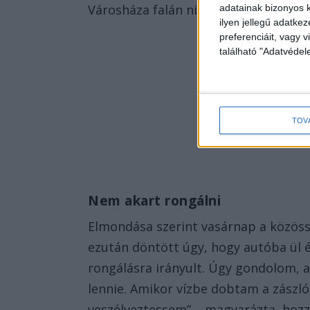
Városháza falán nincs helye.
adatainak bizonyos k
ilyen jellegű adatke
preferenciáit, vagy v
található "Adatvéde
TOV
Nem akart rongálni
Elmondása szerint vasárnap a közöss
ezután döntött úgy, hogy autóba ül 
rongálásra irányult. Úgy gondolom, 
lennie. Amikor vízbe dobtam a zászló
veszélyeztessem” – magyarázta, hozz