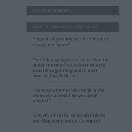
AKTUÁLIS IDŐJÁRÁS
KIEMELT TÁMOGATÓI TARTALOM
Hogyan válasszunk bérelt teherautót
a nagy melegben?
Esztétikai gyógyászat, ránctalanítás
Budán! Kozmetikus helyett válaszd
a biztonságos megoldást, ahol
orvosok figyelnek rád!
Temetési alternatívák: mi áll a vízi
temetés növekvő népszerűsége
mögött?
Könyvnyomtatás, könyvkészítés és
szórólapnyomtatás a Co-Printtől