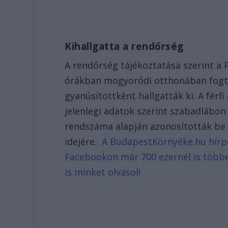
Kihallgatta a rendőrség
A rendőrség tájékoztatása szerint a P
órákban mogyoródi otthonában fogtá
gyanúsítottként hallgatták ki. A férf
jelenlegi adatok szerint szabadlábon
rendszáma alapján azonosították be a
idejére.
A BudapestKörnyéke.hu hírpor
Facebookon már 700 ezernél is többe
is minket olvasol!