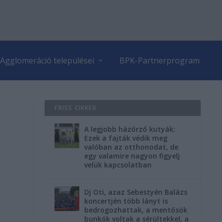
Agglomeráció települései
BPK-Partnerprogram
FRISS CIKKEK
A legjobb házőrző kutyák:
Ezek a fajták védik meg
valóban az otthonodat, de
egy valamire nagyon figyelj
velük kapcsolatban
Dj Oti, azaz Sebestyén Balázs
koncertjén több lányt is
bedrogozhattak, a mentősök
bunkók voltak a sérültekkel, a