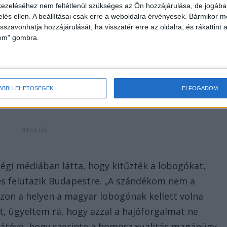
ezeléséhez nem feltétlenül szükséges az Ön hozzájárulása, de jogában 
zelés ellen. A beállításai csak erre a weboldalra érvényesek. Bármikor m
isszavonhatja hozzájárulását, ha visszatér erre az oldalra, és rákattint a
lem" gombra.
ÁBBI LEHETŐSÉGEK
ELFOGADOM
égi médiában látta, hogy kitűzték a lobogókat,
és felutazik Budapestre. „A szándékom nem a
azon a helyen a magyar lobogónak kellett volna
t, ügyeltem rá, hogy azzal a hajóforgalmat ne
átéve, hogy szerinte a homosz.xualitás magánügy,