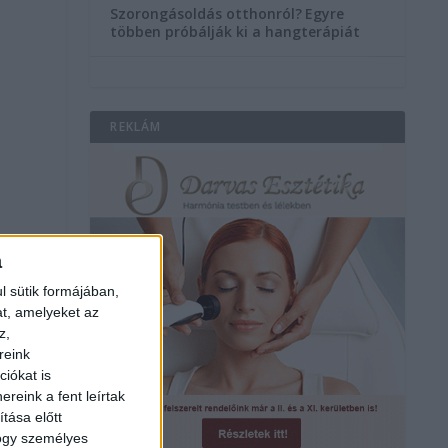
Szorongásoldás otthonról?
Egyre
többen próbálják ki a hangterápiát
REKLÁM
a
l sütik formájában,
a
at, amelyeket az
z,
reink
iókat is
reink a fent leírtak
”
tása előtt
hogy személyes