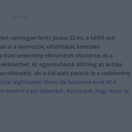
est vármegyei férfit június 22-én, a hétfő esti
k el a nyomozók, előállítását követően
i a bűncselekmény elkövetését elismerte, és a
 védekezhet. Az egyenruhások állítólag az autója
z elkövetőt, aki a híd alatt parkolt le a cselekmény
tál legfrissebb híreit ide kattintva éred el! A
n követik a portáljainkat, köszönjük, hogy most te