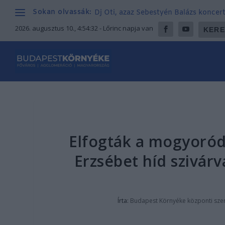
Sokan olvassák:
Dj Oti, azaz Sebestyén Balázs koncer
2026. augusztus 10., 4:54:34
- Lőrinc napja van
Elfogták a mogyoródi
Erzsébet híd szivárv
Írta:
Budapest Környéke központi sze