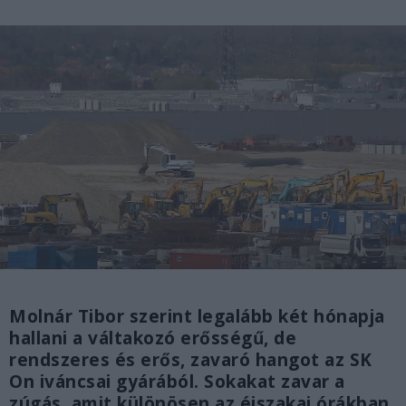
Molnár Tibor szerint legalább két hónapja
hallani a váltakozó erősségű, de
rendszeres és erős, zavaró hangot az SK
On iváncsai gyárából. Sokakat zavar a
zúgás, amit különösen az éjszakai órákban