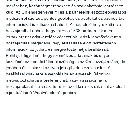
a Budapesttől délre, alig 35 kilométerre épülő
méréséhez, közönségmérésekhez és szolgáltatásfejlesztéshez
gyárban júliusban több tucatnyian lettek rosszul,
küld.
Az Ön engedélyével mi és a partnereink eszközleolvasásos
miután ismeretlen anyag került a levegőbe.
A
módszerrel szerzett pontos geolokációs adatokat és azonosítási
információkat is felhasználhatunk. A megfelelő helyre kattintva
BudaPestkörnyéke.hu legfrissebb híreit ide
hozzájárulhat ahhoz, hogy mi és a 1538 partnereink a fent
kattintva éred el!
leírtak szerint adatkezelést végezzünk. Másik lehetőségként a
hozzájárulás megadása vagy elutasítása előtt részletesebb
információkhoz juthat, és megváltoztathatja beállításait.
Felhívjuk figyelmét, hogy személyes adatainak bizonyos
kezeléséhez nem feltétlenül szükséges az Ön hozzájárulása, de
jogában áll tiltakozni az ilyen jellegű adatkezelés ellen. A
beállításai csak erre a weboldalra érvényesek. Bármikor
megváltoztathatja a preferenciáit, vagy visszavonhatja
hozzájárulását, ha visszatér erre az oldalra, és rákattint az oldal
alján található "Adatvédelem" gombra.