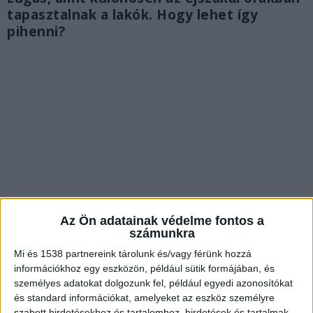
tapasztalnak a lakók. Hogy lehet így
pihenni?
Az Ön adatainak védelme fontos a
számunkra
Mi és 1538 partnereink tárolunk és/vagy férünk hozzá
Csak a baj van vele
információkhoz egy eszközön, például sütik formájában, és
személyes adatokat dolgozunk fel, például egyedi azonosítókat
Ahogy arról a BudaPestkörnyéke.hu is
beszámolt
,
és standard információkat, amelyeket az eszköz személyre
szabott hirdetésekhez és tartalomhoz, hirdetések és tartalmak