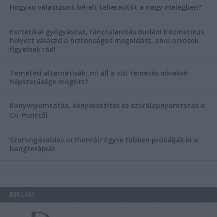
Hogyan válasszunk bérelt teherautót a nagy melegben?
Esztétikai gyógyászat, ránctalanítás Budán! Kozmetikus
helyett válaszd a biztonságos megoldást, ahol orvosok
figyelnek rád!
Temetési alternatívák: mi áll a vízi temetés növekvő
népszerűsége mögött?
Könyvnyomtatás, könyvkészítés és szórólapnyomtatás a
Co-Printtől
Szorongásoldás otthonról?
Egyre többen próbálják ki a
hangterápiát
REKLÁM