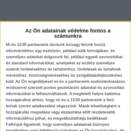
Az Ön adatainak védelme fontos a
számunkra
Mi és 1538 partnereink tárolunk és/vagy férünk hozzá
információkhoz egy eszközön, például sütik formájában, és
személyes adatokat dolgozunk fel, például egyedi azonosítókat
Egyre büdösebbek az utcák
és standard információkat, amelyeket az eszköz személyre
Egyre csak gyűlnek a szemeteszsákok a pesti
szabott hirdetésekhez és tartalomhoz, hirdetések és tartalmak
méréséhez, közönségmérésekhez és szolgáltatásfejlesztéshez
agglomeráció egyes településeinek utcáin. Van
küld.
Az Ön engedélyével mi és a partnereink eszközleolvasásos
olyan település, ahonnan már két hete senki sem
módszerrel szerzett pontos geolokációs adatokat és azonosítási
információkat is felhasználhatunk. A megfelelő helyre kattintva
vitte el a zöld,- és szelektív hulladékot. A nagy
hozzájárulhat ahhoz, hogy mi és a 1538 partnereink a fent
melegben a szerves anyag poshadni, rothadni
leírtak szerint adatkezelést végezzünk. Másik lehetőségként a
hozzájárulás megadása vagy elutasítása előtt részletesebb
kezdett, egyre büdösebbek az utcák. A probléma
információkhoz juthat, és megváltoztathatja beállításait.
az egykori Zöld Híd Kht. szolgáltatási területét
Felhívjuk figyelmét, hogy személyes adatainak bizonyos
érint a pesti agglomeráció keleti részén.
A
kezeléséhez nem feltétlenül szükséges az Ön hozzájárulása, de