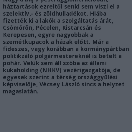
háztartások ezreitől senki sem viszi el a
szelektív,- és zöldhulladékot. Hiába
fizették ki a lakók a szolgáltatás árát,
Csömörön, Pécelen, Kistarcsán és
Kerepesen, egyre nagyobbak a
szemétkupacok a házak előtt. Már a
fideszes, vagy korábban a kormánypártban
politikzáló polgármestereknél is betelt a
pohár. Velük sem áll szóba az állami
kukaholding (NHKV) vezérigazgatója, de
egyesek szerint a térség országgyűlési
képviselője, Vécsey László sincs a helyzet
magaslatán.