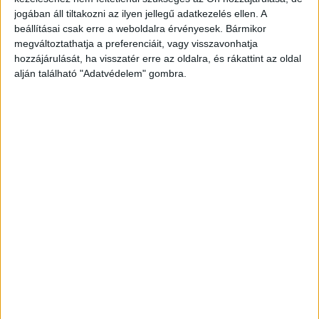
jogában áll tiltakozni az ilyen jellegű adatkezelés ellen. A
BudaPestkörnyeke.hu legfrissebb híreit ide
beállításai csak erre a weboldalra érvényesek. Bármikor
kattintva éred el.
megváltoztathatja a preferenciáit, vagy visszavonhatja
hozzájárulását, ha visszatér erre az oldalra, és rákattint az oldal
alján található "Adatvédelem" gombra.
Szemétkupac a polgármester háza előtt