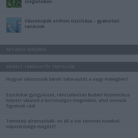
szegleteiben
Vászoncipők otthoni tisztítása – gyakorlati
tanácsok
AKTUÁLIS IDŐJÁRÁS
KIEMELT TÁMOGATÓI TARTALOM
Hogyan válasszunk bérelt teherautót a nagy melegben?
Esztétikai gyógyászat, ránctalanítás Budán! Kozmetikus
helyett válaszd a biztonságos megoldást, ahol orvosok
figyelnek rád!
Temetési alternatívák: mi áll a vízi temetés növekvő
népszerűsége mögött?