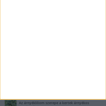
Meghalt egy 3 éves gyerek a fürdkádban, a
szülők előtte kórházba vitték a magas láza
miatt, ahonnan hazaküldték őket
FRISS SZPONZORÁLT CIKKEK
6 ok, amiért az első saját fizetés sokkal többet
ad, mint pénzt
Szebb fogsor fogszabályozás nélkül?
Teraszszezon az agglomerációban: így
védekezzünk a nyári kánikula ellen
Az árnyékliliom szerepe a kertek árnyékos