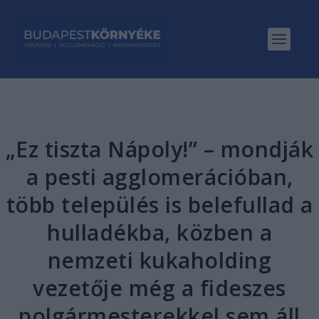
„Ez tiszta Nápoly!” – mondják
a pesti agglomerációban,
több település is belefullad a
hulladékba, közben a
nemzeti kukaholding
vezetője még a fideszes
polgármesterekkel sem áll