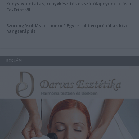
Könyvnyomtatás, könyvkészítés és szórólapnyomtatás a
Co-Printtől
Szorongásoldás otthonról?
Egyre többen próbálják ki a
hangterápiát
REKLÁM