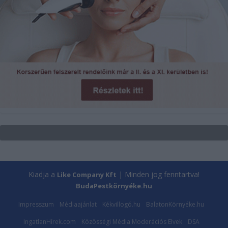
Kiadja a
| Minden jog fenntartva!
Like Company Kft
BudaPestkörnyéke.hu
Impresszum
Médiaajánlat
Kékvillogó.hu
BalatonKörnyéke.hu
IngatlanHírek.com
Közösségi Média Moderációs Elvek
DSA