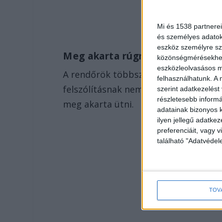
Mi és 1538 partnerei
és személyes adatoka
eszköz személyre sz
Meg akarta rúgni a rendőrt
közönségmérésekhez 
eszközleolvasásos mó
A rendőrök többször megkérték a nőt
felhasználhatunk. A 
felszólításnak nem tett eleget, majd 
szerint adatkezelést
részletesebb informác
meg akarta ütni.
adatainak bizonyos k
ilyen jellegű adatke
preferenciáit, vagy v
található "Adatvéde
TOV