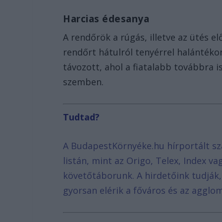
Harcias édesanya
A rendőrök a rúgás, illetve az ütés e
rendőrt hátulról tenyérrel halántéko
távozott, ahol a fiatalabb továbbra i
szemben.
Tudtad?
A BudapestKörnyéke.hu hírportált sz
listán, mint az Origo, Telex, Index v
követőtáborunk. A hirdetőink tudják
gyorsan elérik a főváros és az agglom