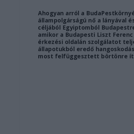
Ahogyan arról a BudaPestkörnyé
állampolgárságú nő a lányával é
céljából Egyiptomból Budapestre
amikor a Budapesti Liszt Feren
érkezési oldalán szolgálatot telj
állapotukból eredő hangoskodásu
most felfüggesztett börtönre ít