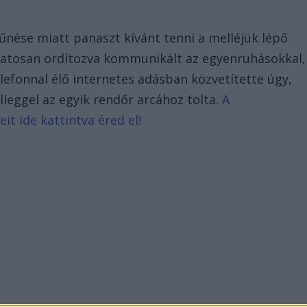
tűnése miatt panaszt kívánt tenni a melléjük lépő
atosan ordítozva kommunikált az egyenruhásokkal,
elefonnal élő internetes adásban közvetítette úgy,
lleggel az egyik rendőr arcához tolta.
A
t ide kattintva éred el!