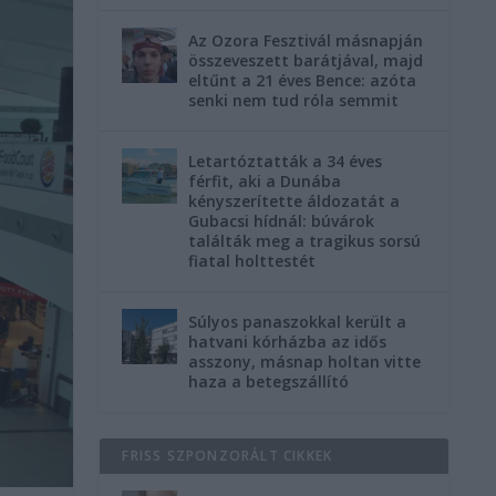
Az Ozora Fesztivál másnapján
összeveszett barátjával, majd
eltűnt a 21 éves Bence: azóta
senki nem tud róla semmit
Letartóztatták a 34 éves
férfit, aki a Dunába
kényszerítette áldozatát a
Gubacsi hídnál: búvárok
találták meg a tragikus sorsú
fiatal holttestét
Súlyos panaszokkal került a
hatvani kórházba az idős
asszony, másnap holtan vitte
haza a betegszállító
FRISS SZPONZORÁLT CIKKEK