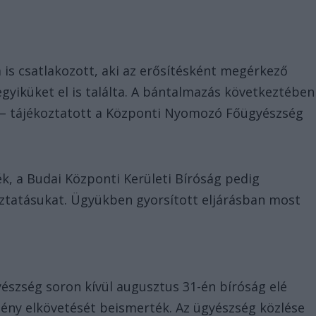
 is csatlakozott, aki az erősítésként megérkező
 egyiküket el is találta. A bántalmazás következtében
 – tájékoztatott a Központi Nyomozó Főügyészség
ék, a Budai Központi Kerületi Bíróság pedig
óztatásukat. Ügyükben gyorsított eljárásban most
szség soron kívül augusztus 31-én bíróság elé
kmény elkövetését beismerték. Az ügyészség közlése