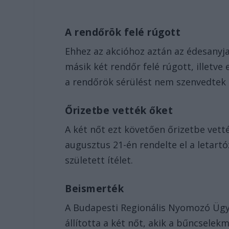
A rendőrök felé rúgott
Ehhez az akcióhoz aztán az édesanyja
másik két rendőr felé rúgott, illetve
a rendőrök sérülést nem szenvedtek
Őrizetbe vették őket
A két nőt ezt követően őrizetbe vett
augusztus 21-én rendelte el a letart
született ítélet.
Beismerték
A Budapesti Regionális Nyomozó Ügyé
állította a két nőt, akik a bűncsele