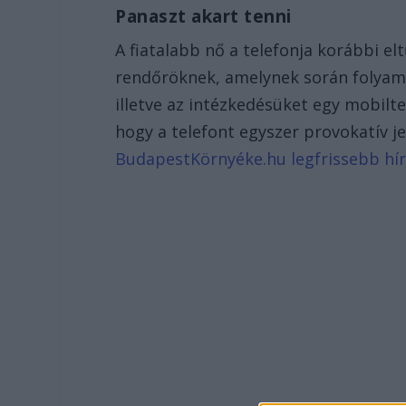
Panaszt akart tenni
A fiatalabb nő a telefonja korábbi el
rendőröknek, amelynek során folyam
illetve az intézkedésüket egy mobilt
hogy a telefont egyszer provokatív je
BudapestKörnyéke.hu legfrissebb hírei