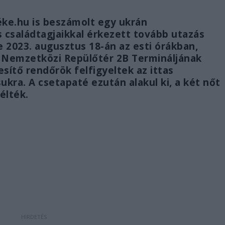
ke.hu is beszámolt egy ukrán
s családtagjaikkal érkezett tovább utazás
 2023. augusztus 18-án az esti órákban,
c Nemzetközi Repülőtér 2B Termináljának
esítő rendőrök felfigyeltek az ittas
kra. A csetapaté ezután alakul ki, a két nőt
élték.