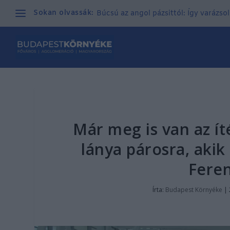
Sokan olvassák:
Búcsú az angol pázsittól: Így varázso
Már meg is van az ít
lánya párosra, akik
Fere
Írta:
Budapest Környéke
|