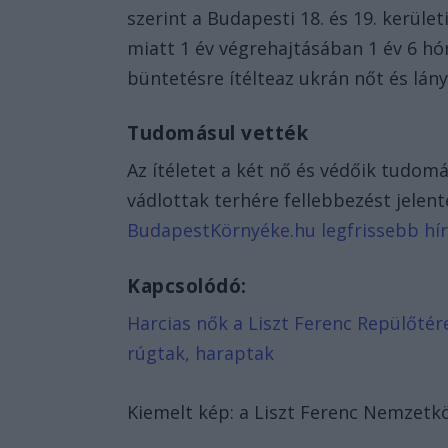
szerint a Budapesti 18. és 19. kerüle
miatt 1 év végrehajtásában 1 év 6 h
büntetésre ítélteaz ukrán nőt és lány
Tudomásul vették
Az ítéletet a két nő és védőik tudom
vádlottak terhére fellebbezést jelen
BudapestKörnyéke.hu legfrissebb hírei
Kapcsolódó:
Harcias nők a Liszt Ferenc Repülőtér
rúgtak, haraptak
Kiemelt kép: a Liszt Ferenc Nemzetkö