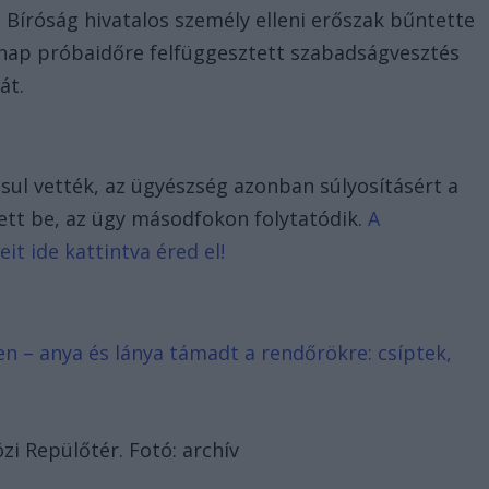
ti Bíróság hivatalos személy elleni erőszak bűntette
ónap próbaidőre felfüggesztett szabadságvesztés
át.
ásul vették, az ügyészség azonban súlyosításért a
tett be, az ügy másodfokon folytatódik.
A
t ide kattintva éred el!
en – anya és lánya támadt a rendőrökre: csíptek,
zi Repülőtér. Fotó: archív