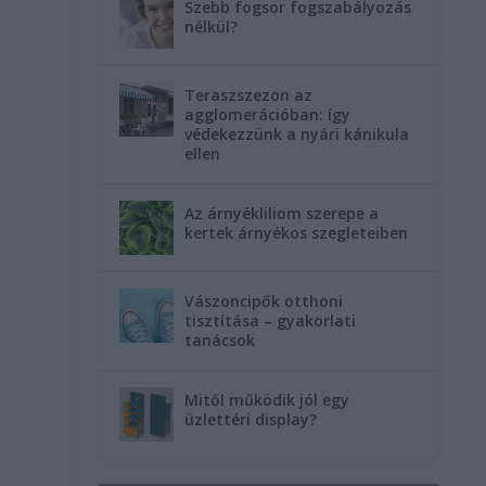
Szebb fogsor fogszabályozás
nélkül?
Teraszszezon az
agglomerációban: így
védekezzünk a nyári kánikula
ellen
Az árnyékliliom szerepe a
kertek árnyékos szegleteiben
Vászoncipők otthoni
tisztítása – gyakorlati
tanácsok
Mitől működik jól egy
üzlettéri display?