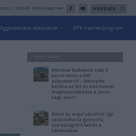
ztus 7., 19:32:42
- Ibolya napja van
Agglomeráció települései
BPK-Partnerprogram
FRISS CIKKEK
Metróval Budakeszi csak 8
percre lenne a Déli
pályudvartól – Mennyibe
kerülne az M2-es metróvonal
meghosszabbítása a János-
hegy alatt?
Búcsú az angol pázsittól: Így
varázsolhatsz gyönyörű,
szárazságtűrő kertet a
kánikulában