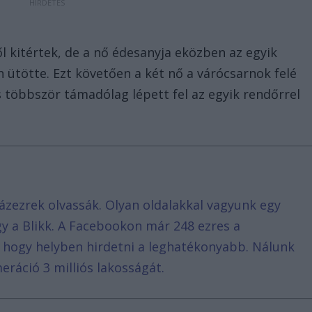
lől kitértek, de a nő édesanyja eközben az egyik
n ütötte. Ezt követően a két nő a várócsarnok felé
s többször támadólag lépett fel az egyik rendőrrel
ázezrek olvassák. Olyan oldalakkal vagyunk egy
agy a Blikk. A Facebookon már 248 ezres a
, hogy helyben hirdetni a leghatékonyabb. Nálunk
eráció 3 milliós lakosságát.