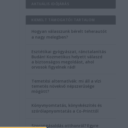
AKTUÁLIS IDŐJÁRÁS
KIEMELT TÁMOGATÓI TARTALOM
Hogyan válasszunk bérelt teherautót
a nagy melegben?
Esztétikai gyógyászat, ránctalanítás
Budán! Kozmetikus helyett válaszd
a biztonságos megoldást, ahol
orvosok figyelnek rád!
Temetési alternatívák: mi áll a vízi
temetés növekvő népszerűsége
mögött?
Könyvnyomtatás, könyvkészítés és
szórólapnyomtatás a Co-Printtől
Szorongásoldás otthonról?
Egyre