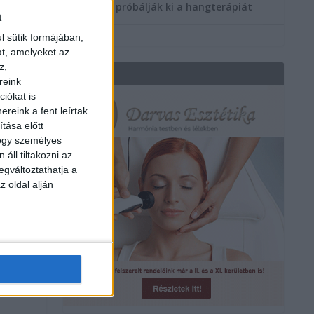
többen próbálják ki a hangterápiát
a
l sütik formájában,
at, amelyeket az
z,
REKLÁM
reink
iókat is
reink a fent leírtak
tása előtt
hogy személyes
áll tiltakozni az
egváltoztathatja a
z oldal alján