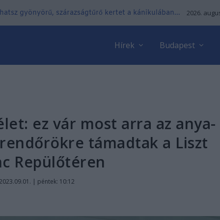
lhatsz gyönyörű, szárazságtűrő kertet a kánikulában...
2026. augus
Hírek
Budapest
élet: ez vár most arra az anya-
 rendőrökre támadtak a Liszt
nc Repülőtéren
2023.09.01. | péntek: 10:12