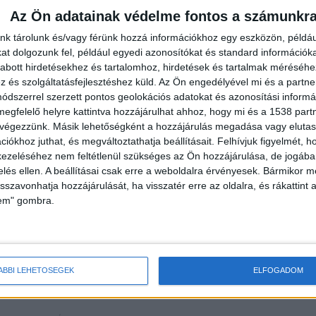
Az Ön adatainak védelme fontos a számunkr
nk tárolunk és/vagy férünk hozzá információkhoz egy eszközön, példáu
t dolgozunk fel, például egyedi azonosítókat és standard információk
abott hirdetésekhez és tartalomhoz, hirdetések és tartalmak méréséhe
és szolgáltatásfejlesztéshez küld.
Az Ön engedélyével mi és a partne
dszerrel szerzett pontos geolokációs adatokat és azonosítási informác
, hogy fejezze be a tevékenységét, ám ő a
megfelelő helyre kattintva hozzájárulhat ahhoz, hogy mi és a 1538 partne
az egyik rendőr felé rúgott, míg a másik rendőrt
 végezzünk. Másik lehetőségként a hozzájárulás megadása vagy elutasí
iókhoz juthat, és megváltoztathatja beállításait.
Felhívjuk figyelmét, 
ezeléséhez nem feltétlenül szükséges az Ön hozzájárulása, de jogában 
zelés ellen. A beállításai csak erre a weboldalra érvényesek. Bármikor m
isszavonhatja hozzájárulását, ha visszatér erre az oldalra, és rákattint a
lem" gombra.
ÁBBI LEHETŐSÉGEK
ELFOGADOM