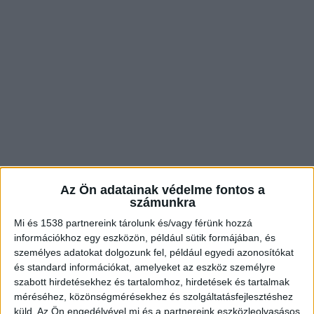
Az Ön adatainak védelme fontos a
számunkra
Autókkal kereskedett
Mi és 1538 partnereink tárolunk és/vagy férünk hozzá
Amint arról a BudaPestkörnyeke.hu is beszámolt,
információkhoz egy eszközön, például sütik formájában, és
személyes adatokat dolgozunk fel, például egyedi azonosítókat
múlt héten letartóztatták Fekete Dávidot. Az
és standard információkat, amelyeket az eszköz személyre
egykori Megasztáros Az egykori énekes autókkal
szabott hirdetésekhez és tartalomhoz, hirdetések és tartalmak
kereskedett, azonban az áldozatai nem látták az
méréséhez, közönségmérésekhez és szolgáltatásfejlesztéshez
küld.
Az Ön engedélyével mi és a partnereink eszközleolvasásos