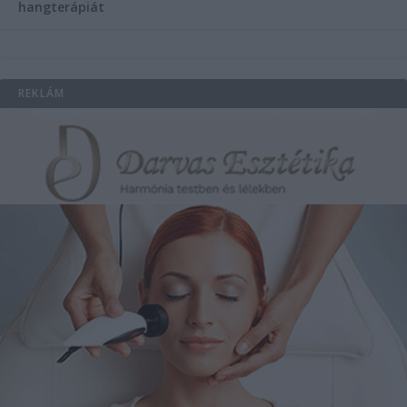
hangterápiát
REKLÁM