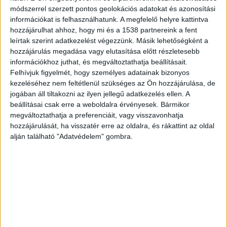
autót vagy annak az árát, amikor Dáviddal
módszerrel szerzett pontos geolokációs adatokat és azonosítási
kötöttek üzletet.
információkat is felhasználhatunk. A megfelelő helyre kattintva
hozzájárulhat ahhoz, hogy mi és a 1538 partnereink a fent
leírtak szerint adatkezelést végezzünk. Másik lehetőségként a
hozzájárulás megadása vagy elutasítása előtt részletesebb
információkhoz juthat, és megváltoztathatja beállításait.
Felhívjuk figyelmét, hogy személyes adatainak bizonyos
kezeléséhez nem feltétlenül szükséges az Ön hozzájárulása, de
jogában áll tiltakozni az ilyen jellegű adatkezelés ellen. A
beállításai csak erre a weboldalra érvényesek. Bármikor
megváltoztathatja a preferenciáit, vagy visszavonhatja
hozzájárulását, ha visszatér erre az oldalra, és rákattint az oldal
alján található "Adatvédelem" gombra.
Saját családját is nehéz helyzetbe hozta