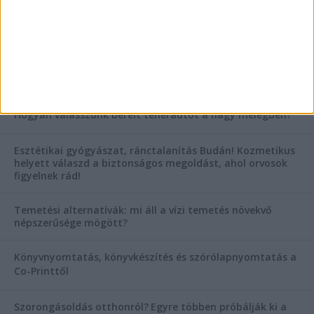
AKTUÁLIS IDŐJÁRÁS
KIEMELT TÁMOGATÓI TARTALOM
Hogyan válasszunk bérelt teherautót a nagy melegben?
Esztétikai gyógyászat, ránctalanítás Budán! Kozmetikus
helyett válaszd a biztonságos megoldást, ahol orvosok
figyelnek rád!
Temetési alternatívák: mi áll a vízi temetés növekvő
népszerűsége mögött?
Könyvnyomtatás, könyvkészítés és szórólapnyomtatás a
Co-Printtől
Szorongásoldás otthonról?
Egyre többen próbálják ki a