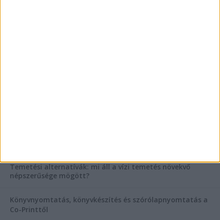
Vászoncipők otthoni tisztítása – gyakorlati
tanácsok
AKTUÁLIS IDŐJÁRÁS
KIEMELT TÁMOGATÓI TARTALOM
Hogyan válasszunk bérelt teherautót a nagy melegben?
Esztétikai gyógyászat, ránctalanítás Budán! Kozmetikus
helyett válaszd a biztonságos megoldást, ahol orvosok
figyelnek rád!
Temetési alternatívák: mi áll a vízi temetés növekvő
népszerűsége mögött?
Könyvnyomtatás, könyvkészítés és szórólapnyomtatás a
Co-Printtől