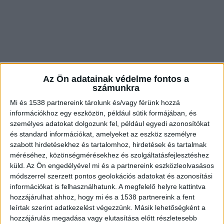
Az Ön adatainak védelme fontos a
számunkra
Mi és 1538 partnereink tárolunk és/vagy férünk hozzá
információkhoz egy eszközön, például sütik formájában, és
Vállon szúrta párját
személyes adatokat dolgozunk fel, például egyedi azonosítókat
és standard információkat, amelyeket az eszköz személyre
A nyomozás adatai szerint a holland pár hétfő
szabott hirdetésekhez és tartalomhoz, hirdetések és tartalmak
hajnalban, 2 óra 10 perc körül féltékenység miatt
méréséhez, közönségmérésekhez és szolgáltatásfejlesztéshez
veszett össze. A vita során a 44 éves nő egy
küld.
Az Ön engedélyével mi és a partnereink eszközleolvasásos
módszerrel szerzett pontos geolokációs adatokat és azonosítási
késsel kétszer is vállon szúrta az 54 éves párját,
információkat is felhasználhatunk. A megfelelő helyre kattintva
aki olyan súlyos sérüléseket szenvedett, hogy a
hozzájárulhat ahhoz, hogy mi és a 1538 partnereink a fent
leírtak szerint adatkezelést végezzünk. Másik lehetőségként a
helyszínen meghalt.
A BudaPestkörnyeke.hu
hozzájárulás megadása vagy elutasítása előtt részletesebb