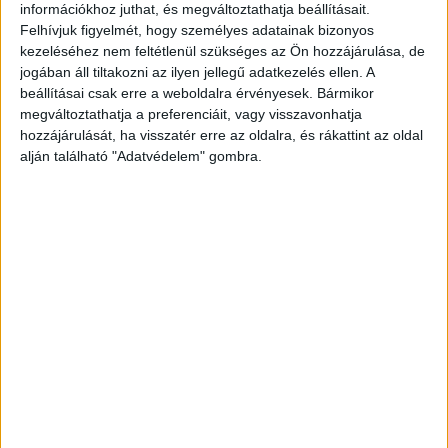
legfrissebb híreit ide kattintva éred el.
információkhoz juthat, és megváltoztathatja beállításait.
Felhívjuk figyelmét, hogy személyes adatainak bizonyos
kezeléséhez nem feltétlenül szükséges az Ön hozzájárulása, de
jogában áll tiltakozni az ilyen jellegű adatkezelés ellen. A
beállításai csak erre a weboldalra érvényesek. Bármikor
megváltoztathatja a preferenciáit, vagy visszavonhatja
hozzájárulását, ha visszatér erre az oldalra, és rákattint az oldal
alján található "Adatvédelem" gombra.
Nem tudták újraéleszteni
A feltételezett elkövető a cselekmény után