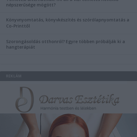
népszerűsége mögött?
Könyvnyomtatás, könyvkészítés és szórólapnyomtatás a
Co-Printtől
Szorongásoldás otthonról?
Egyre többen próbálják ki a
hangterápiát
REKLÁM