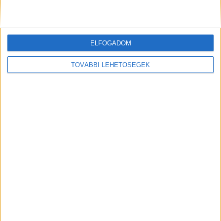
üzeneteket küld: ekkor robbant ki a veszekedés,
s feltehetőleg annak hevében került elő a kés is.
A BudaPestkörnyeke.hu legfrissebb híreit ide
ELFOGADOM
kattintva éred el.
TOVÁBBI LEHETŐSÉGEK
A hollnand nő sírvca tett vallomást a
rendőrségen