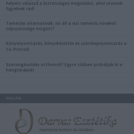
helyett válaszd a biztonságos megoldást, ahol orvosok
figyelnek rád!
Temetési alternatívák: mi áll a vízi temetés növekvő
népszerűsége mögött?
Könyvnyomtatás, könyvkészítés és szórólapnyomtatás a
Co-Printtől
Szorongásoldás otthonról?
Egyre többen próbálják ki a
hangterápiát
REKLÁM