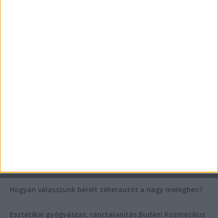
Teraszszezon az agglomerációban: így
védekezzünk a nyári kánikula ellen
Az árnyékliliom szerepe a kertek árnyékos
szegleteiben
Vászoncipők otthoni tisztítása – gyakorlati
tanácsok
AKTUÁLIS IDŐJÁRÁS
KIEMELT TÁMOGATÓI TARTALOM
Hogyan válasszunk bérelt teherautót a nagy melegben?
Esztétikai gyógyászat, ránctalanítás Budán! Kozmetikus