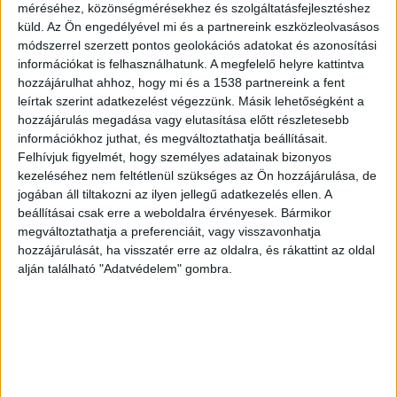
méréséhez, közönségmérésekhez és szolgáltatásfejlesztéshez
küld.
Az Ön engedélyével mi és a partnereink eszközleolvasásos
módszerrel szerzett pontos geolokációs adatokat és azonosítási
információkat is felhasználhatunk. A megfelelő helyre kattintva
Otthonában támadt rá
hozzájárulhat ahhoz, hogy mi és a 1538 partnereink a fent
leírtak szerint adatkezelést végezzünk. Másik lehetőségként a
Renner Erikát 2013. március 12-én támadta meg
hozzájárulás megadása vagy elutasítása előtt részletesebb
óbudai otthonában a korábbi párja, B. Krisztián,
információkhoz juthat, és megváltoztathatja beállításait.
Felhívjuk figyelmét, hogy személyes adatainak bizonyos
akivel a támadás előtt néhány hónappal
kezeléséhez nem feltétlenül szükséges az Ön hozzájárulása, de
szakított. A gyermekorvos B., aki akkor a Budai
jogában áll tiltakozni az ilyen jellegű adatkezelés ellen. A
beállításai csak erre a weboldalra érvényesek. Bármikor
Irgalmasrendi Kórház igazgatója volt,
megváltoztathatja a preferenciáit, vagy visszavonhatja
megkötözte a nőt, elkábította, majd maró lúgot
hozzájárulását, ha visszatér erre az oldalra, és rákattint az oldal
locsolt a nemi szervére és annak környékére. A
alján található "Adatvédelem" gombra.
férfit egy elhúzódó büntetőeljárást követően
csak öt évvel később, 2018-ban ítélték
el: jogerősen 11 év börtönbüntetést kapott,
továbbá örökre eltiltották a hivatásától.
A