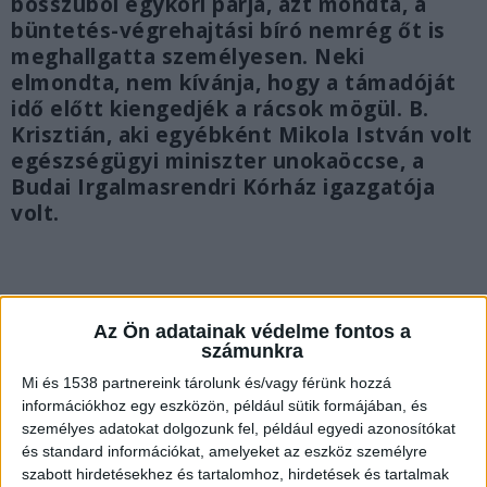
bosszúból egykori párja, azt mondta, a
büntetés-végrehajtási bíró nemrég őt is
meghallgatta személyesen. Neki
elmondta, nem kívánja, hogy a támadóját
idő előtt kiengedjék a rácsok mögül. B.
Krisztián, aki egyébként Mikola István volt
egészségügyi miniszter unokaöccse, a
Budai Irgalmasrendri Kórház igazgatója
volt.
Az Ön adatainak védelme fontos a
számunkra
Mi és 1538 partnereink tárolunk és/vagy férünk hozzá
információkhoz egy eszközön, például sütik formájában, és
személyes adatokat dolgozunk fel, például egyedi azonosítókat
és standard információkat, amelyeket az eszköz személyre
szabott hirdetésekhez és tartalomhoz, hirdetések és tartalmak