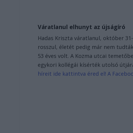
Váratlanul elhunyt az újságíró
Hadas Kriszta váratlanul, október 31
rosszul, életét pedig már nem tudt
53 éves volt. A Kozma utcai temetőbe
egykori kollégái kísérték utolsó útjár
híreit ide kattintva éred el! A Face