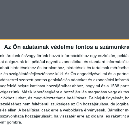
Az Ön adatainak védelme fontos a számunkr
nk tárolunk és/vagy férünk hozzá információkhoz egy eszközön, példáu
t dolgozunk fel, például egyedi azonosítókat és standard információk
 riportjai tették ismerté, hanem a Jön a baba Hadas
abott hirdetésekhez és tartalomhoz, hirdetések és tartalmak méréséhe
is rendkívül népszerű volt. November 30-án, az
és szolgáltatásfejlesztéshez küld.
Az Ön engedélyével mi és a partne
dszerrel szerzett pontos geolokációs adatokat és azonosítási informác
ak egy szülésfelkészítő workshopot, amelyet még
megfelelő helyre kattintva hozzájárulhat ahhoz, hogy mi és a 1538 partne
aládtagjai, barátai és egykori kollégái lesznek a
 végezzünk. Másik lehetőségként a hozzájárulás megadása vagy elutasí
iókhoz juthat, és megváltoztathatja beállításait.
Felhívjuk figyelmét, 
ezeléséhez nem feltétlenül szükséges az Ön hozzájárulása, de jogában 
zelés ellen. A beállításai csak erre a weboldalra érvényesek. Bármikor m
isszavonhatja hozzájárulását, ha visszatér erre az oldalra, és rákattint a
lem" gombra.