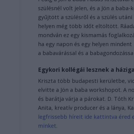
szülésnél volt jelen, és a Jön a baba
gyűjtött a szülésről és a szülés utáni
helyen még több időt eltöltött. Ráad
mondván ez egy kismamás foglalkozás
ha egy napon és egy helyen mindent
a babavárással és a babagondozással 
Egykori kollégái lesznek a házi
Kriszta több budapesti kerületbe, vid
elvitte a Jön a baba workshopot. A n
és barátja várja a párokat. D. Tóth 
Anita, kreatív producer és a lánya, 
legfrissebb híreit ide kattintva ére
minket.