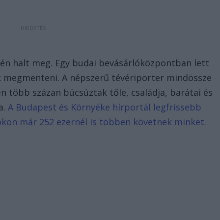
-én halt meg. Egy budai bevásárlóközpontban lett
ák megmenteni. A népszerű tévériporter mindössze
n több százan búcsúztak tőle, családja, barátai és
a.
A Budapest és Környéke hírportál legfrissebb
bookon már 252 ezernél is többen követnek minket.