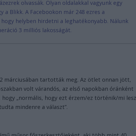
ázezrek olvassák. Olyan oldalakkal vagyunk egy
agy a Blikk. A Facebookon már 248 ezres a
, hogy helyben hirdetni a leghatékonyabb. Nálunk
eráció 3 milliós lakosságát.
2 márciusában tartották meg. Az ötlet onnan jött,
dőszakban volt várandós, az első napokban óránként
t, hogy „normális, hogy ezt érzem/ez történik/mi les
tudta mindenre a választ”.
című műsor főszerkesztőjeként, aki több mint 40