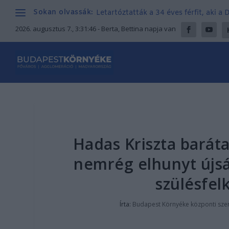
Sokan olvassák:
Letartóztatták a 34 éves férfit, aki a
2026. augusztus 7., 3:31:47
- Berta, Bettina napja van
Hadas Kriszta baráta
nemrég elhunyt újság
szülésfel
Írta:
Budapest Környéke központi sze