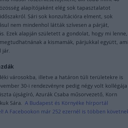
-közösség alapítójaként elég sok tapasztalatot
 időszakról. Sári sok konzultációra elment, sok
ásul nem mindenhol látták szívesen a párját,
. Ezek alapján született a gondolat, hogy mi lenne,
 megtudhatnának a kismamák, párjukkal együtt, am
jár.
gazdák
éki városokba, illetve a határon túli területekre is
ovember 30-i rendezvényre pedig négy volt kollégája
Kriszta újságíró, Azurák Csaba műsorvezető, Korn
Kakuk Sára.
A Budapest és Környéke hírportál
d el! A Facebookon már 252 ezernél is többen követne