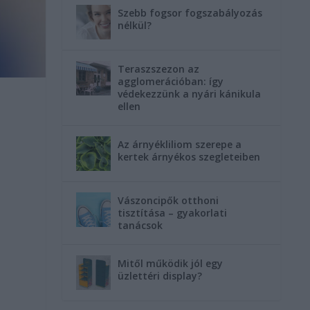
Szebb fogsor fogszabályozás
nélkül?
Teraszszezon az
agglomerációban: így
védekezzünk a nyári kánikula
ellen
Az árnyékliliom szerepe a
kertek árnyékos szegleteiben
Vászoncipők otthoni
tisztítása – gyakorlati
tanácsok
Mitől működik jól egy
üzlettéri display?