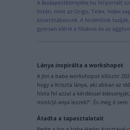
A BudapestKörnyéke.hu hírportált sz
listán, mint az Origo, Telex, Index v
követőtáborunk. A hirdetőink tudják
gyorsan elérik a főváros és az agglom
Lánya inspirálta a workshopot
A Jön a baba workshopot először 202
hogy a Kriszta lánya, aki abban az i
hívta fel azzal a kérdéssel édesanyjá
most/jó anya leszek?”. És még ő sem 
Átadta a tapasztalatait
Pedig a Jön a baba Hadas Krisztával 