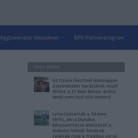
Agglomeráció települései
BPK-Partnerprogram
FRISS CIKKEK
Az Ozora Fesztivál másnapján
összeveszett barátjával, majd
eltűnt a 21 éves Bence: azóta
senki nem tud róla semmit
Letartóztatták a 34 éves
férfit, aki a Dunába
kényszerítette áldozatát a
Gubacsi hídnál: búvárok
találták meg a tragikus sorsú