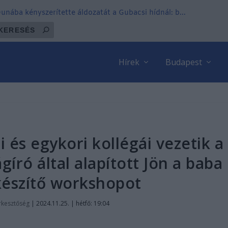
 Dunába kényszerítette áldozatát a Gubacsi hídnál: b...
Hírek
Budapest
i és egykori kollégái vezetik a
író által alapított Jön a baba
készítő workshopot
rkesztőség
|
2024.11.25. | hétfő: 19:04