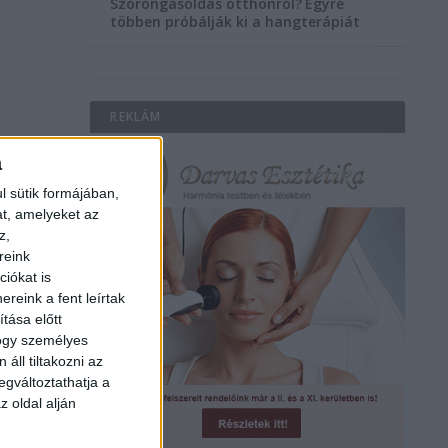
Szorongásoldás otthonról?
Egyre
többen próbálják ki a hangterápiát
REKLÁM
a
l sütik formájában,
at, amelyeket az
z,
reink
iókat is
reink a fent leírtak
tása előtt
hogy személyes
áll tiltakozni az
egváltoztathatja a
z oldal alján