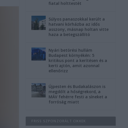
fiatal holttestét
Súlyos panaszokkal került a
hatvani kórházba az idős
asszony, másnap holtan vitte
haza a betegszállító
Nyári betörési hullám
Budapest környékén: 5
kritikus pont a kerítésen és a
kerti ajtón, amit azonnal
ellenőrizz
Újpesten és Budakalászon is
megdőlt a hőségrekord, a
MÁV fehérre festi a síneket a
forróság miatt
FRISS SZPONZORÁLT CIKKEK