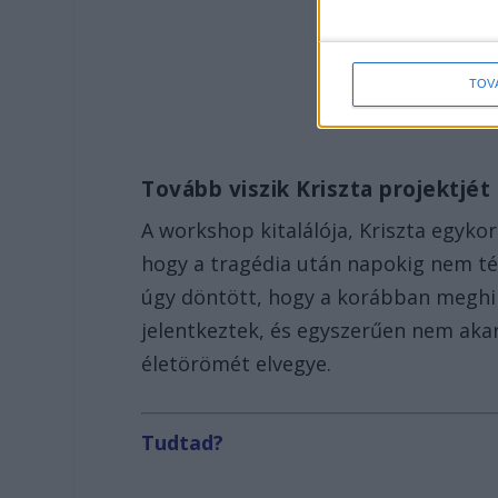
TOV
Tovább viszik Kriszta projektjét
A workshop kitalálója, Kriszta egyko
hogy a tragédia után napokig nem té
úgy döntött, hogy a korábban meghi
jelentkeztek, és egyszerűen nem akart
életörömét elvegye.
Tudtad?