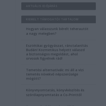
AKTUÁLIS IDŐJÁRÁS
KIEMELT TÁMOGATÓI TARTALOM
Hogyan válasszunk bérelt teherautót
a nagy melegben?
Esztétikai gyógyászat, ránctalanítás
Budán! Kozmetikus helyett válaszd
a biztonságos megoldást, ahol
orvosok figyelnek rád!
Temetési alternatívák: mi áll a vízi
temetés növekvő népszerűsége
mögött?
Könyvnyomtatás, könyvkészítés és
szórólapnyomtatás a Co-Printtől