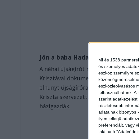
Jön a baba Hadas Krisztával
Mi és 1538 partnerei
és személyes adatoka
A néhai újságírót nemcsak televíziós
eszköz személyre sz
Krisztával dokumentumfilm sorozata 
közönségmérésekhez 
eszközleolvasásos mó
elhunyt újságíróra emlékezve tartan
felhasználhatunk. A 
Kriszta szervezett. A rendezvényen cs
szerint adatkezelést
házigazdák.
részletesebb informác
adatainak bizonyos k
ilyen jellegű adatke
preferenciáit, vagy v
található "Adatvéde