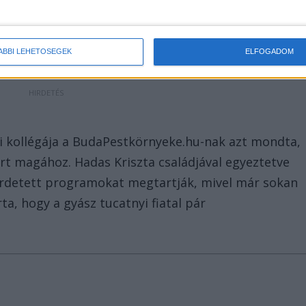
ÁBBI LEHETŐSÉGEK
ELFOGADOM
ri kollégája a BudaPestkörnyeke.hu-nak azt mondta,
rt magához. Hadas Kriszta családjával egyeztetve
rdetett programokat megtartják, mivel már sokan
a, hogy a gyász tucatnyi fiatal pár