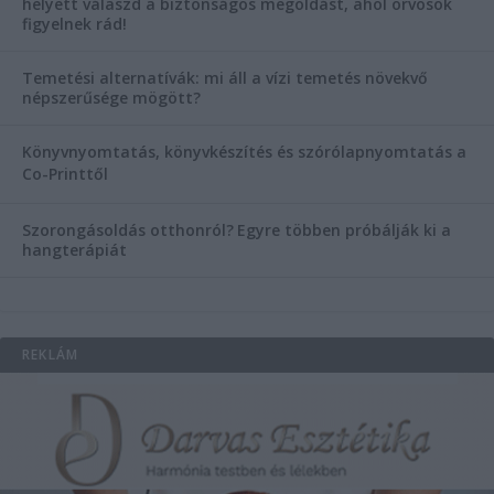
helyett válaszd a biztonságos megoldást, ahol orvosok
figyelnek rád!
Temetési alternatívák: mi áll a vízi temetés növekvő
népszerűsége mögött?
Könyvnyomtatás, könyvkészítés és szórólapnyomtatás a
Co-Printtől
Szorongásoldás otthonról?
Egyre többen próbálják ki a
hangterápiát
REKLÁM