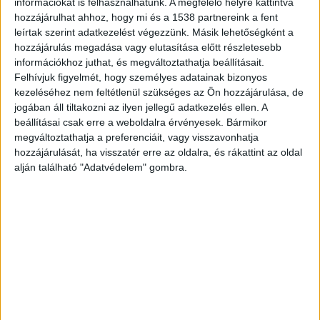
információkat is felhasználhatunk. A megfelelő helyre kattintva
hozzájárulhat ahhoz, hogy mi és a 1538 partnereink a fent
elvesztette uralmát a járműve felett és a
leírtak szerint adatkezelést végezzünk. Másik lehetőségként a
pályatesteket elválasztó korlátot átszakítva az
hozzájárulás megadása vagy elutasítása előtt részletesebb
oldalára borulva állt meg.
információkhoz juthat, és megváltoztathatja beállításait.
Felhívjuk figyelmét, hogy személyes adatainak bizonyos
kezeléséhez nem feltétlenül szükséges az Ön hozzájárulása, de
jogában áll tiltakozni az ilyen jellegű adatkezelés ellen. A
beállításai csak erre a weboldalra érvényesek. Bármikor
megváltoztathatja a preferenciáit, vagy visszavonhatja
hozzájárulását, ha visszatér erre az oldalra, és rákattint az oldal
alján található "Adatvédelem" gombra.