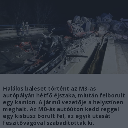
Halálos baleset történt az M3-as
autópályán hétfő éjszaka, miután felborult
egy kamion. A jármű vezetője a helyszínen
meghalt. Az M0-ás autóúton kedd reggel
egy kisbusz borult fel, az egyik utasát
feszítővágóval szabadították ki.