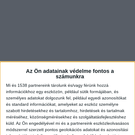
Az Ön adatainak védelme fontos a
számunkra
Mi és 1538 partnereink tárolunk és/vagy férünk hozzá
információkhoz egy eszközön, például sütik formájában, és
Felborult egy teherautó
személyes adatokat dolgozunk fel, például egyedi azonosítókat
és standard információkat, amelyeket az eszköz személyre
A rendelkezésre álló adatok szerint 2023. február
szabott hirdetésekhez és tartalomhoz, hirdetések és tartalmak
27-én 22 óra 45 perc körül egy teherautó haladt
méréséhez, közönségmérésekhez és szolgáltatásfejlesztéshez
küld.
Az Ön engedélyével mi és a partnereink eszközleolvasásos
az M3-as autópályán Nyíregyháza irányába,
módszerrel szerzett pontos geolokációs adatokat és azonosítási
amikor – Hejőkürt közelében – a sofőr