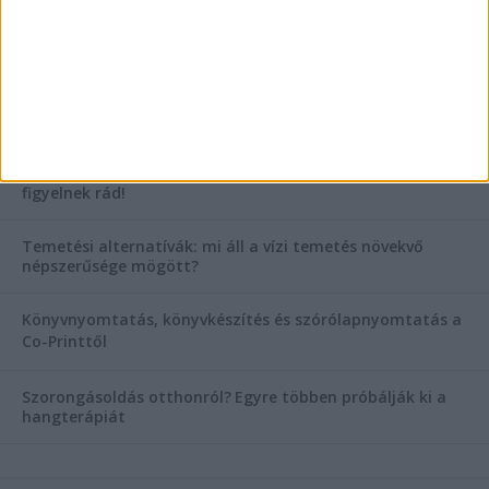
KIEMELT TÁMOGATÓI TARTALOM
Hogyan válasszunk bérelt teherautót a nagy melegben?
Esztétikai gyógyászat, ránctalanítás Budán! Kozmetikus
helyett válaszd a biztonságos megoldást, ahol orvosok
figyelnek rád!
Temetési alternatívák: mi áll a vízi temetés növekvő
népszerűsége mögött?
Könyvnyomtatás, könyvkészítés és szórólapnyomtatás a
Co-Printtől
Szorongásoldás otthonról?
Egyre többen próbálják ki a
hangterápiát