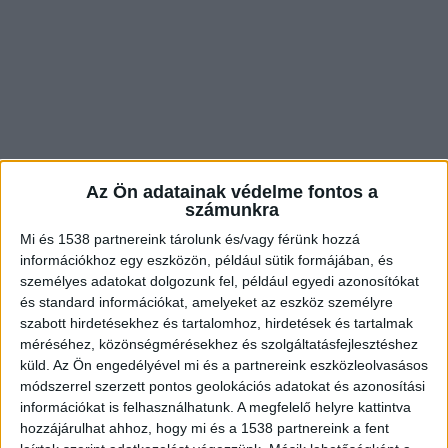
Az Ön adatainak védelme fontos a
számunkra
Mi és 1538 partnereink tárolunk és/vagy férünk hozzá
információkhoz egy eszközön, például sütik formájában, és
személyes adatokat dolgozunk fel, például egyedi azonosítókat
és standard információkat, amelyeket az eszköz személyre
Két autó ütközött
szabott hirdetésekhez és tartalomhoz, hirdetések és tartalmak
Az elsődleges adatok szerint előzés közben
méréséhez, közönségmérésekhez és szolgáltatásfejlesztéshez
küld.
Az Ön engedélyével mi és a partnereink eszközleolvasásos
ütközött össze egy szabályosan közlekedő
módszerrel szerzett pontos geolokációs adatokat és azonosítási
járművel egy 22 éves őrbottyáni autós 2022.
információkat is felhasználhatunk. A megfelelő helyre kattintva
hozzájárulhat ahhoz, hogy mi és a 1538 partnereink a fent
március 20-án 15 óra 30 perc körül.
A