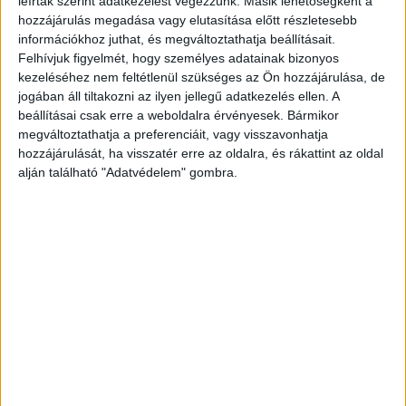
leírtak szerint adatkezelést végezzünk. Másik lehetőségként a
BudaPestkörnyeke.hu legfrissebb híreit ide
hozzájárulás megadása vagy elutasítása előtt részletesebb
információkhoz juthat, és megváltoztathatja beállításait.
kattintva éred el.
Felhívjuk figyelmét, hogy személyes adatainak bizonyos
kezeléséhez nem feltétlenül szükséges az Ön hozzájárulása, de
jogában áll tiltakozni az ilyen jellegű adatkezelés ellen. A
beállításai csak erre a weboldalra érvényesek. Bármikor
megváltoztathatja a preferenciáit, vagy visszavonhatja
hozzájárulását, ha visszatér erre az oldalra, és rákattint az oldal
alján található "Adatvédelem" gombra.
Fotó a helyszínről: