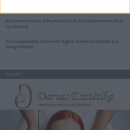
Temetési alternatívák: mi áll a vízi temetés növekvő
népszerűsége mögött?
Könyvnyomtatás, könyvkészítés és szórólapnyomtatás a
Co-Printtől
Szorongásoldás otthonról?
Egyre többen próbálják ki a
hangterápiát
REKLÁM