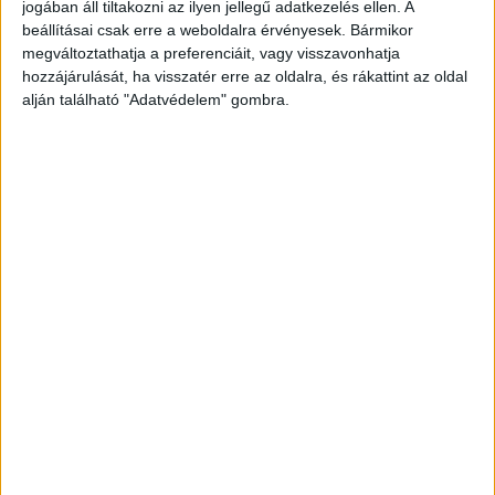
jogában áll tiltakozni az ilyen jellegű adatkezelés ellen. A
Halálra gázoltak egy húsz év körüli férfit
beállításai csak erre a weboldalra érvényesek. Bármikor
Budapesten péntek éjszaka. A gyalogos azért
megváltoztathatja a preferenciáit, vagy visszavonhatja
hozzájárulását, ha visszatér erre az oldalra, és rákattint az oldal
szaladt ki az útra, mert fegyverrel kergette egy
alján található "Adatvédelem" gombra.
ismerősét. Szemtanúk szerint a két férfi azért
veszett össze, mert egyikük lefújta paprikaspray-
vel a másik barátnőjét.
A Budapest és Környéke
hírportál legfrissebb híreit ide kattintva éred el!
A Facebookon már 252 ezernél is többen
követnek minket.