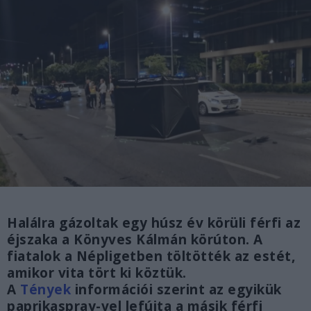
Halálra gázoltak egy húsz év körüli férfi az
éjszaka a Könyves Kálmán körúton. A
fiatalok a Népligetben töltötték az estét,
amikor vita tört ki köztük.
A
Tények
információi szerint az egyikük
paprikaspray-vel lefújta a másik férfi