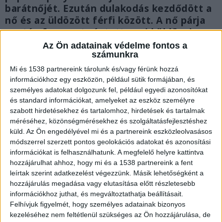
barátnőjét. Ezután dulakodás kezdődött a
nő és az üldözött férfi között. A nő párja
ezután fegyvert rántott, majd üldözni
kezdte a férfit.
Az Ön adatainak védelme fontos a
számunkra
Mi és 1538 partnereink tárolunk és/vagy férünk hozzá
információkhoz egy eszközön, például sütik formájában, és
személyes adatokat dolgozunk fel, például egyedi azonosítókat
és standard információkat, amelyeket az eszköz személyre
szabott hirdetésekhez és tartalomhoz, hirdetések és tartalmak
méréséhez, közönségmérésekhez és szolgáltatásfejlesztéshez
küld.
Az Ön engedélyével mi és a partnereink eszközleolvasásos
módszerrel szerzett pontos geolokációs adatokat és azonosítási
információkat is felhasználhatunk. A megfelelő helyre kattintva
hozzájárulhat ahhoz, hogy mi és a 1538 partnereink a fent
leírtak szerint adatkezelést végezzünk. Másik lehetőségként a
hozzájárulás megadása vagy elutasítása előtt részletesebb
információkhoz juthat, és megváltoztathatja beállításait.
Felhívjuk figyelmét, hogy személyes adatainak bizonyos
Meghalt a 20 éves férfi
kezeléséhez nem feltétlenül szükséges az Ön hozzájárulása, de