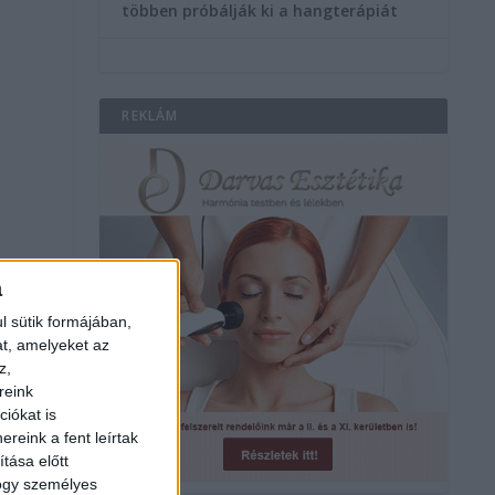
többen próbálják ki a hangterápiát
REKLÁM
l
a
l sütik formájában,
at, amelyeket az
z,
reink
iókat is
reink a fent leírtak
tása előtt
hogy személyes