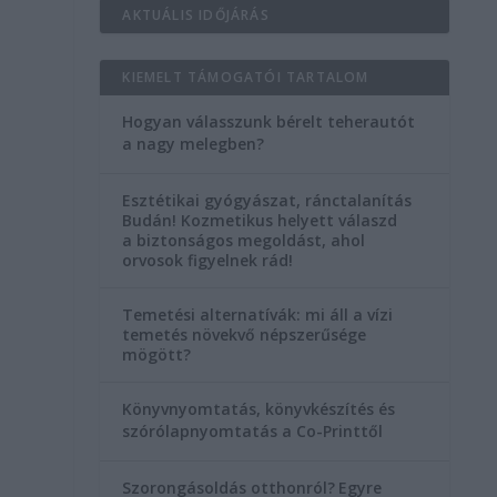
AKTUÁLIS IDŐJÁRÁS
KIEMELT TÁMOGATÓI TARTALOM
Hogyan válasszunk bérelt teherautót
a nagy melegben?
Esztétikai gyógyászat, ránctalanítás
Budán! Kozmetikus helyett válaszd
a biztonságos megoldást, ahol
orvosok figyelnek rád!
Temetési alternatívák: mi áll a vízi
temetés növekvő népszerűsége
mögött?
Könyvnyomtatás, könyvkészítés és
szórólapnyomtatás a Co-Printtől
Szorongásoldás otthonról?
Egyre