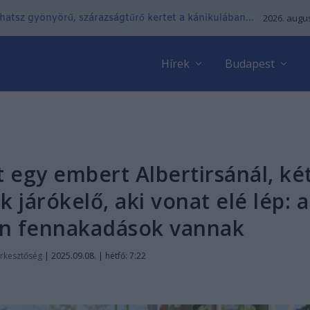
lhatsz gyönyörű, szárazságtűrő kertet a kánikulában...
2026. augus
Hírek
Budapest
t egy embert Albertirsánál, ké
k járókelő, aki vonat elé lép: a
on fennakadások vannak
rkesztőség
|
2025.09.08. | hétfő: 7:22