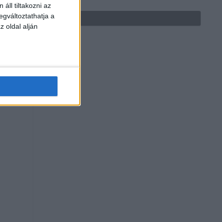
áll tiltakozni az
egváltoztathatja a
z oldal alján