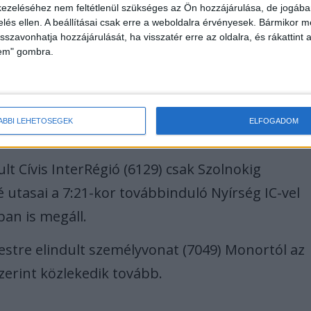
ezeléséhez nem feltétlenül szükséges az Ön hozzájárulása, de jogában 
zelés ellen. A beállításai csak erre a weboldalra érvényesek. Bármikor m
isszavonhatja hozzájárulását, ha visszatér erre az oldalra, és rákattint a
lem" gombra.
 megáll Rákoshegyen, ahonnan pótlóbusz indul
ÁBBI LEHETŐSÉGEK
ELFOGADOM
lt Cívis InterRégió (6129) csak Szolnokig
é utasai a 7:21-kor továbbinduló Nyírség IC-vel
ban is megáll.
stre elindult személyvonat (7049) Monortól az
zerint közlekedik tovább.