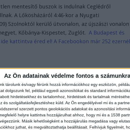
etlen mentesítő buszok is indulnak Ceglédről
lnak. A Lőkösházáról 4:46-kor a Nyugati
09) Szolnoktól kerülő útvonalon, az újszászi vonalon
ihegyet, Kőbánya-Kispestet, Zuglót.
A Budapest és
 ide kattintva éred el! A Facebookon már 252 ezerné
Az Ön adatainak védelme fontos a számunkr
nk tárolunk és/vagy férünk hozzá információkhoz egy eszközön, példáu
t dolgozunk fel, például egyedi azonosítókat és standard információk
abott hirdetésekhez és tartalomhoz, hirdetések és tartalmak méréséhe
és szolgáltatásfejlesztéshez küld.
Az Ön engedélyével mi és a partne
dszerrel szerzett pontos geolokációs adatokat és azonosítási informác
megfelelő helyre kattintva hozzájárulhat ahhoz, hogy mi és a 1538 partne
 végezzünk. Másik lehetőségként a hozzájárulás megadása vagy elutasí
iókhoz juthat, és megváltoztathatja beállításait.
Felhívjuk figyelmét, 