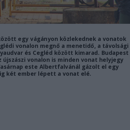
a között egy vágányon közlekednek a vonatok
ceglédi vonalon megnő a menetidő, a távolsági
lyaudvar és Cegléd között kimarad. Budapest
z újszászi vonalon is minden vonat helyjegy
asárnap este Albertfalvánál gázolt el egy
g két ember lépett a vonat elé.