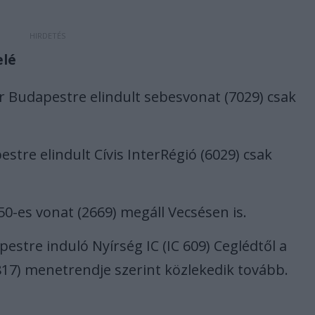
elé
r Budapestre elindult sebesvonat (7029) csak
stre elindult Cívis InterRégió (6029) csak
50-es vonat (2669) megáll Vecsésen is.
estre induló Nyírség IC (IC 609) Ceglédtől a
2817) menetrendje szerint közlekedik tovább.