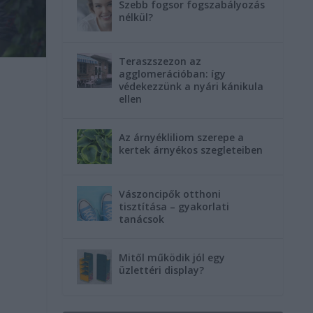
Szebb fogsor fogszabályozás
nélkül?
Teraszszezon az
agglomerációban: így
védekezzünk a nyári kánikula
ellen
Az árnyékliliom szerepe a
kertek árnyékos szegleteiben
Vászoncipők otthoni
tisztítása – gyakorlati
tanácsok
Mitől működik jól egy
üzlettéri display?