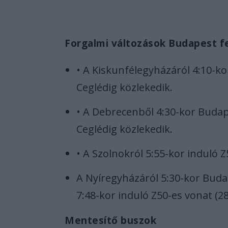
Forgalmi változások Budapest f
• A Kiskunfélegyházáról 4:10-ko
Ceglédig közlekedik.
• A Debrecenből 4:30-kor Budape
Ceglédig közlekedik.
• A Szolnokról 5:55-kor induló Z
A Nyíregyházáról 5:30-kor Budap
7:48-kor induló Z50-es vonat (
Mentesítő buszok