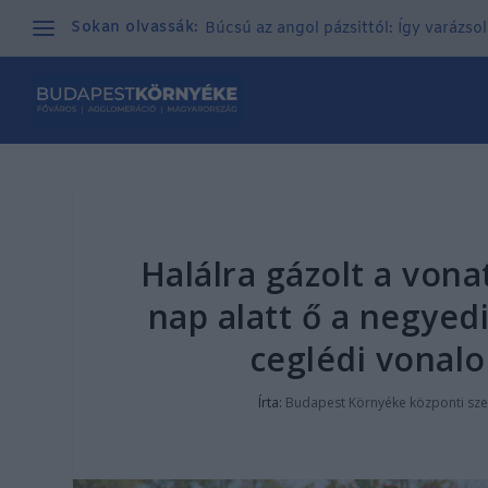
Sokan olvassák:
Búcsú az angol pázsittól: Így varázso
Halálra gázolt a vona
nap alatt ő a negyedi
ceglédi vonal
Írta:
Budapest Környéke központi sze