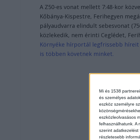
A Z50-es vonat mellett 7:48-kor közv
Kőbánya-Kispestre, Ferihegyen megál
pályaudvarra elindult sebesvonat (75
közlekedik, nem érinti Ceglédet, Fer
Környéke hírportál legfrissebb híreit
is többen követnek minket.
Mi és 1538 partnerei
és személyes adatoka
eszköz személyre sz
közönségmérésekhez 
eszközleolvasásos mó
felhasználhatunk. A 
szerint adatkezelést
részletesebb informác