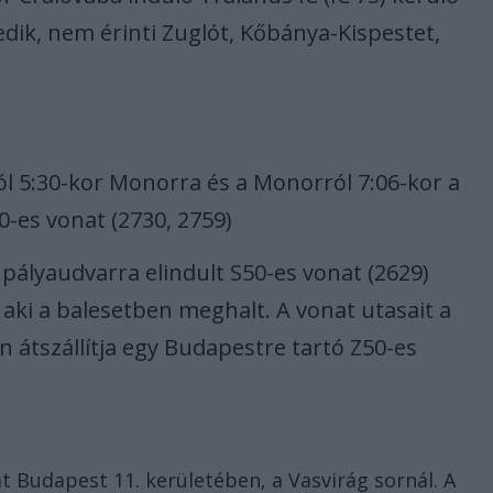
dik, nem érinti Zuglót, Kőbánya-Kispestet,
l 5:30-kor Monorra és a Monorról 7:06-kor a
-es vonat (2730, 2759)
 pályaudvarra elindult S50-es vonat (2629)
 aki a balesetben meghalt. A vonat utasait a
 átszállítja egy Budapestre tartó Z50-es
 Budapest 11. kerületében, a Vasvirág sornál. A