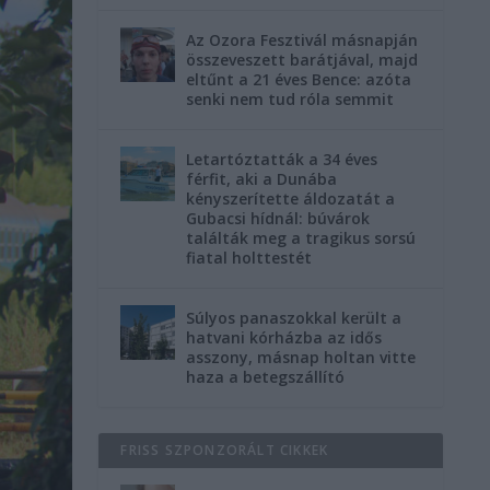
Az Ozora Fesztivál másnapján
összeveszett barátjával, majd
eltűnt a 21 éves Bence: azóta
senki nem tud róla semmit
Letartóztatták a 34 éves
férfit, aki a Dunába
kényszerítette áldozatát a
Gubacsi hídnál: búvárok
találták meg a tragikus sorsú
fiatal holttestét
Súlyos panaszokkal került a
hatvani kórházba az idős
asszony, másnap holtan vitte
haza a betegszállító
FRISS SZPONZORÁLT CIKKEK