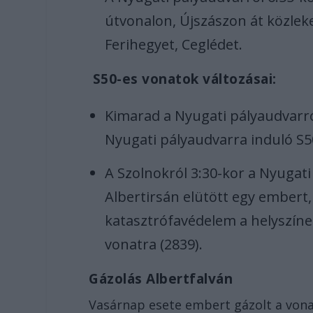
útvonalon, Újszászon át közleke
Ferihegyet, Ceglédet.
S50-es vonatok változásai:
Kimarad a Nyugati pályaudvarró
Nyugati pályaudvarra induló S50
A Szolnokról 3:30-kor a Nyugati
Albertirsán elütött egy embert,
katasztrófavédelem a helyszínen
vonatra (2839).
Gázolás Albertfalván
Vasárnap esete embert gázolt a vonat