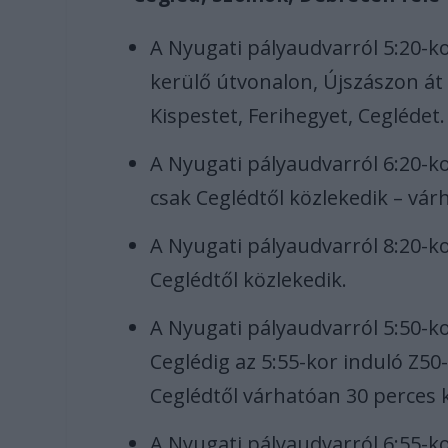
A Nyugati pályaudvarról 5:20-ko
kerülő útvonalon, Újszászon át 
Kispestet, Ferihegyet, Ceglédet.
A Nyugati pályaudvarról 6:20-ko
csak Ceglédtől közlekedik – vár
A Nyugati pályaudvarról 8:20-kor
Ceglédtől közlekedik.
A Nyugati pályaudvarról 5:50-ko
Ceglédig az 5:55-kor induló Z50
Ceglédtől várhatóan 30 perces 
A Nyugati pályaudvarról 6:55-ko