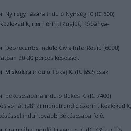
r Nyíregyházára induló Nyírség IC (IC 600)
közlekedik, nem érinti Zuglót, Kőbánya-
r Debrecenbe induló Cívis InterRégió (6090)
hatóan 20-30 perces késéssel.
 Miskolcra induló Tokaj IC (IC 652) csak
r Békéscsabára induló Békés IC (IC 7400)
-es vonat (2812) menetrendje szerint közlekedik
késéssel indul tovább Békéscsaba felé.
r Craiovába induló Traianus IC (IC 73) kerülő