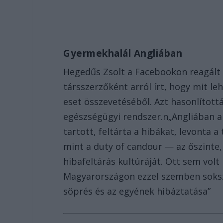
Gyermekhalál Angliában
Hegedűs Zsolt a Facebookon reagált a
társszerzőként arról írt, hogy mit le
eset összevetéséből. Azt hasonlított
egészségügyi rendszer.n„Angliában a
tartott, feltárta a hibákat, levonta 
mint a duty of candour — az őszinte,
hibafeltárás kultúráját. Ott sem vol
Magyarországon ezzel szemben sokszo
söprés és az egyének hibáztatása”