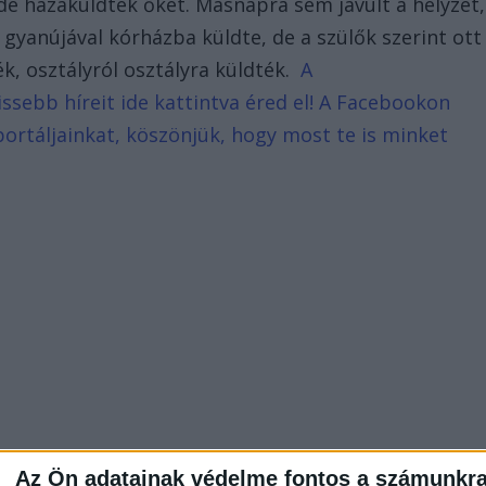
 de hazaküldték őket. Másnapra sem javult a helyzet,
 gyanújával kórházba küldte, de a szülők szerint ott
k, osztályról osztályra küldték.
A
ssebb híreit ide kattintva éred el! A Facebookon
portáljainkat, köszönjük, hogy most te is minket
Az Ön adatainak védelme fontos a számunkr