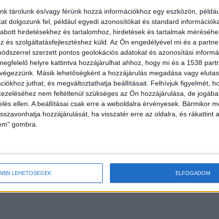
nk tárolunk és/vagy férünk hozzá információkhoz egy eszközön, példáu
t dolgozunk fel, például egyedi azonosítókat és standard információk
abott hirdetésekhez és tartalomhoz, hirdetések és tartalmak méréséhe
és szolgáltatásfejlesztéshez küld.
Az Ön engedélyével mi és a partne
oncolást
dszerrel szerzett pontos geolokációs adatokat és azonosítási informác
a kellett éleszteni, de végül nem tudták megmenteni
megfelelő helyre kattintva hozzájárulhat ahhoz, hogy mi és a 1538 partne
 végezzünk. Másik lehetőségként a hozzájárulás megadása vagy elutasí
 szülők szerint azt mondta, ne kérjenek boncolást,
iókhoz juthat, és megváltoztathatja beállításait.
Felhívjuk figyelmét, 
vedett. Végül egy jogvédő szervezet segítségével
ezeléséhez nem feltétlenül szükséges az Ön hozzájárulása, de jogában 
zelés ellen. A beállításai csak erre a weboldalra érvényesek. Bármikor m
z a felelős a gyerek halála miatt. A rendőrség
isszavonhatja hozzájárulását, ha visszatér erre az oldalra, és rákattint a
atlan veszélyeztetés miatt nyomoz, a kórház erre
lem" gombra.
 megkeresésére.
ÁBBI LEHETŐSÉGEK
ELFOGADOM