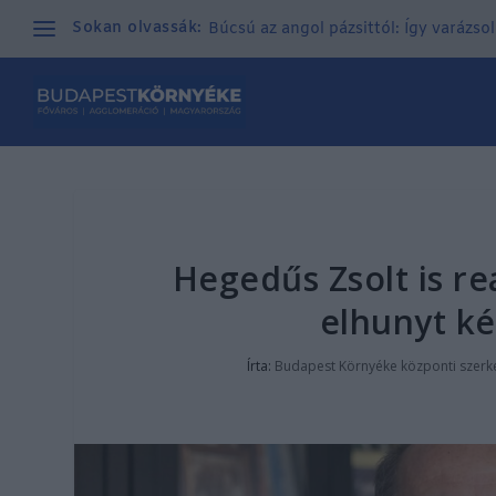
Sokan olvassák:
Búcsú az angol pázsittól: Így varázso
Hegedűs Zsolt is re
elhunyt ké
Írta:
Budapest Környéke központi szerk