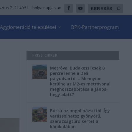
ztus 7., 21:40:52
- Ibolya napja van
Agglomeráció települései
BPK-Partnerprogram
FRISS CIKKEK
Metróval Budakeszi csak 8
percre lenne a Déli
pályudvartól – Mennyibe
kerülne az M2-es metróvonal
meghosszabbítása a János-
hegy alatt?
Búcsú az angol pázsittól: Így
varázsolhatsz gyönyörű,
szárazságtűrő kertet a
kánikulában