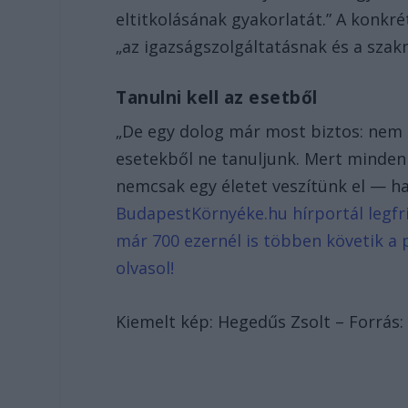
eltitkolásának gyakorlatát.” A konkré
„az igazságszolgáltatásnak és a szakm
Tanulni kell az esetből
„De egy dolog már most biztos: nem
esetekből ne tanuljunk. Mert minden
nemcsak egy életet veszítünk el — h
BudapestKörnyéke.hu hírportál legfri
már 700 ezernél is többen követik a 
olvasol!
Kiemelt kép: Hegedűs Zsolt – Forrás