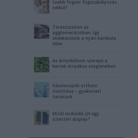
Szebb fogsor fogszabályozás
nélkül?
Teraszszezon az
agglomerációban: így
védekezzünk a nyári kánikula
ellen
Az árnyékliliom szerepe a
kertek árnyékos szegleteiben
Vászoncipők otthoni
tisztítása – gyakorlati
tanácsok
Mitől működik jól egy
üzlettéri display?