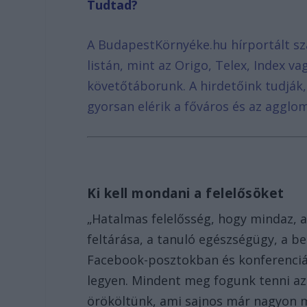
Tudtad?
A BudapestKörnyéke.hu hírportált sz
listán, mint az Origo, Telex, Index v
követőtáborunk. A hirdetőink tudják
gyorsan elérik a főváros és az agglom
Ki kell mondani a felelősöket
„Hatalmas felelősség, hogy mindaz, 
feltárása, a tanuló egészségügy, a 
Facebook-posztokban és konferenciá
legyen. Mindent meg fogunk tenni az
örököltünk, ami sajnos már nagyon m