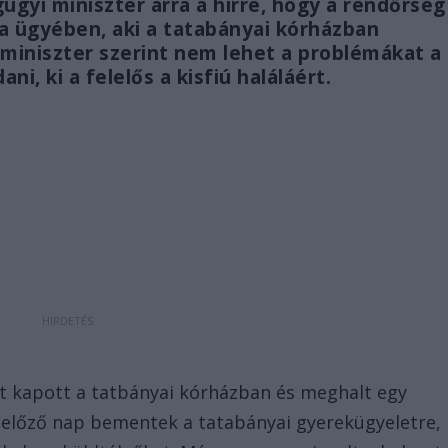
gyi miniszter arra a hírre, hogy a rendőrség
a ügyében, aki a tatabányai kórházban
 miniszter szerint nem lehet a problémákat a
ni, ki a felelős a kisfiú haláláért.
t kapott a tatbányai kórházban és meghalt egy
, előző nap bementek a tatabányai gyerekügyeletre,