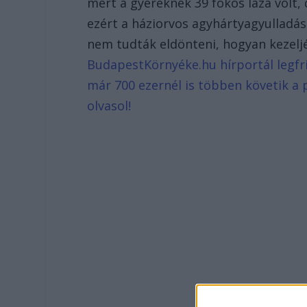
mert a gyereknek 39 fokos láza volt,
ezért a háziorvos agyhártyagyulladás
nem tudták eldönteni, hogyan kezeljé
BudapestKörnyéke.hu hírportál legfri
már 700 ezernél is többen követik a 
olvasol!