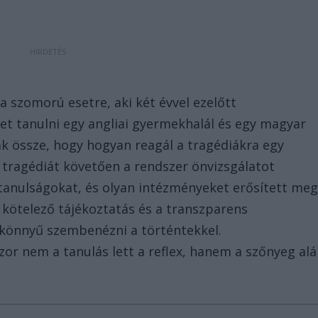
 szomorú esetre, aki két évvel ezelőtt
het tanulni egy angliai gyermekhalál és egy magyar
ák össze, hogy hogyan reagál a tragédiákra egy
 tragédiát követően a rendszer önvizsgálatot
a tanulságokat, és olyan intézményeket erősített meg
 kötelező tájékoztatás és a transzparens
t könnyű szembenézni a történtekkel.
r nem a tanulás lett a reflex, hanem a szőnyeg alá