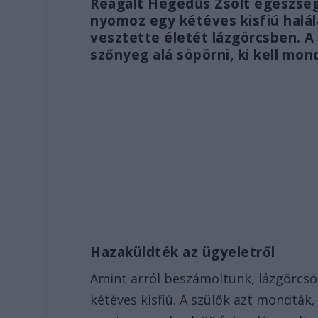
Reagált Hegedűs Zsolt egészségü
nyomoz egy kétéves kisfiú halál
vesztette életét lázgörcsben. A
szőnyeg alá söpörni, ki kell monda
Hazaküldték az ügyeletről
Amint arról beszámoltunk, lázgörcsö
kétéves kisfiú. A szülők azt mondták