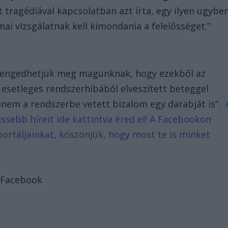
t tragédiával kapcsolatban azt írta, egy ilyen ügybe
ai vizsgálatnak kell kimondania a felelősséget.”
 engedhetjük meg magunknak, hogy ezekből az
 esetleges rendszerhibából elveszített beteggel
anem a rendszerbe vetett bizalom egy darabját is”.
ssebb híreit ide kattintva éred el! A Facebookon
portáljainkat, köszönjük, hogy most te is minket
: Facebook