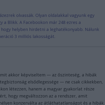
ázezrek olvassák. Olyan oldalakkal vagyunk egy
agy a Blikk. A Facebookon már 248 ezres a
, hogy helyben hirdetni a leghatékonyabb. Nálunk
eráció 3 milliós lakosságát.
amit akkor képviseltem — az őszinteség, a hibák
betegbiztonság elsődlegessége — ne csak cikkekben,
kon létezzen, hanem a magyar gyakorlat része
ért, hogy megváltozzon az a rendszer, amit
élyen konzerválta az átláthatatlanságot és a hibák