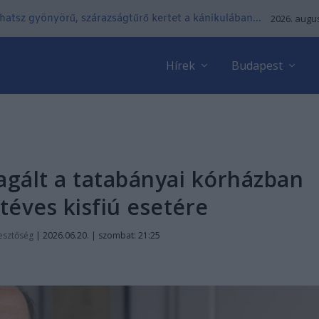
lhatsz gyönyörű, szárazságtűrő kertet a kánikulában...
2026. augus
Hírek
Budapest
agált a tatabányai kórházban
téves kisfiú esetére
esztőség
|
2026.06.20. | szombat: 21:25