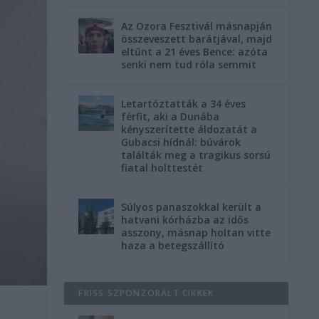
Az Ozora Fesztivál másnapján
összeveszett barátjával, majd
eltűnt a 21 éves Bence: azóta
senki nem tud róla semmit
Letartóztatták a 34 éves
férfit, aki a Dunába
kényszerítette áldozatát a
Gubacsi hídnál: búvárok
találták meg a tragikus sorsú
fiatal holttestét
Súlyos panaszokkal került a
hatvani kórházba az idős
asszony, másnap holtan vitte
haza a betegszállító
FRISS SZPONZORÁLT CIKKEK