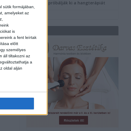
többen próbálják ki a hangterápiát
l sütik formájában,
at, amelyeket az
z,
reink
REKLÁM
iókat is
reink a fent leírtak
tása előtt
hogy személyes
áll tiltakozni az
egváltoztathatja a
z oldal alján