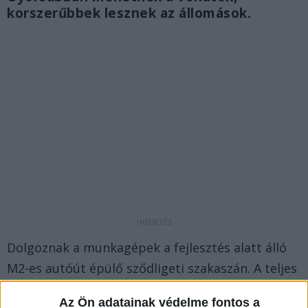
korszerűbbek lesznek az állomások.
Dolgoznak a munkagépek a fejlesztés alatt álló
M2-es autóút épülő sződligeti szakaszán. A teljes
kivitelezés várhatóan jövőre fejeződik be.
Az Ön adatainak védelme fontos a