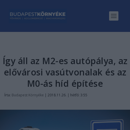
Így áll az M2-es autópálya, az
elővárosi vasútvonalak és az
M0-ás híd építése
Írta:
Budapest Környéke
|
2018.11.26. | hétfő: 3:55