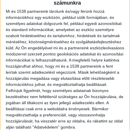
számunkra
Mi és 1538 partnereink tárolunk és/vagy férünk hozzá
információkhoz egy eszközön, például sütik formájában, és
személyes adatokat dolgozunk fel, például egyedi azonosítókat
és standard információkat, amelyeket az eszköz személyre
szabott hirdetésekhez és tartalomhoz, hirdetések és tartalmak
méréséhez, közönségmérésekhez és szolgáltatásfejlesztéshez
küld.
Az Ön engedélyével mi és a partnereink eszközleolvasásos
módszerrel szerzett pontos geolokációs adatokat és azonosítási
információkat is felhasználhatunk. A megfelelő helyre kattintva
hozzájárulhat ahhoz, hogy mi és a 1538 partnereink a fent
leírtak szerint adatkezelést végezzünk. Másik lehetőségként a
hozzájárulás megadása vagy elutasítása előtt részletesebb
információkhoz juthat, és megváltoztathatja beállításait.
Felhívjuk figyelmét, hogy személyes adatainak bizonyos
kezeléséhez nem feltétlenül szükséges az Ön hozzájárulása, de
jogában áll tiltakozni az ilyen jellegű adatkezelés ellen. A
A BudaPestkörnyéke.hu agglomerációs hírportál
beállításai csak erre a weboldalra érvényesek. Bármikor
kiemelkedő látogatottsága felpörgeti az üzletet.
megváltoztathatja a preferenciáit, vagy visszavonhatja
hozzájárulását, ha visszatér erre az oldalra, és rákattint az oldal
A filmből ismert Üvegtigris büfének már
alján található "Adatvédelem" gombra.