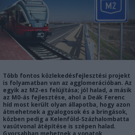
Több fontos közlekedésfejlesztési projekt
is folyamatban van az agglomerációban. Az
egyik az M2-es felújítása; jól halad, a másik
az M0-ás fejlesztése, ahol a Deák Ferenc
híd most került olyan állapotba, hogy azon
átmehetnek a gyalogosok és a bringások,
közben pedig a Kelenföld-Százhalombatta
vasútvonal átépítése is szépen halad.
Gyorsabban mehetnek a vonatok,