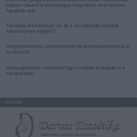
helyett válaszd a biztonságos megoldást, ahol orvosok
figyelnek rád!
Temetési alternatívák: mi áll a vízi temetés növekvő
népszerűsége mögött?
Könyvnyomtatás, könyvkészítés és szórólapnyomtatás a
Co-Printtől
Szorongásoldás otthonról?
Egyre többen próbálják ki a
hangterápiát
REKLÁM