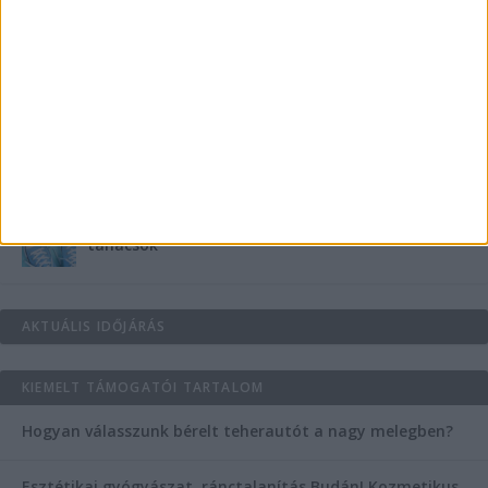
Teraszszezon az agglomerációban: így
védekezzünk a nyári kánikula ellen
Az árnyékliliom szerepe a kertek árnyékos
szegleteiben
Vászoncipők otthoni tisztítása – gyakorlati
tanácsok
AKTUÁLIS IDŐJÁRÁS
KIEMELT TÁMOGATÓI TARTALOM
Hogyan válasszunk bérelt teherautót a nagy melegben?
Esztétikai gyógyászat, ránctalanítás Budán! Kozmetikus