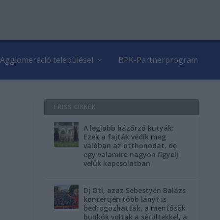
Agglomeráció települései
BPK-Partnerprogram
FRISS CIKKEK
A legjobb házőrző kutyák:
Ezek a fajták védik meg
valóban az otthonodat, de
egy valamire nagyon figyelj
velük kapcsolatban
Dj Oti, azaz Sebestyén Balázs
koncertjén több lányt is
bedrogozhattak, a mentősök
bunkók voltak a sérültekkel, a