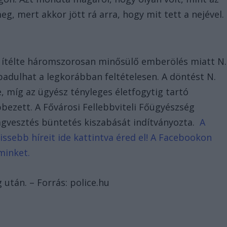
meg, mert akkor jött rá arra, hogy mit tett a nejével.
ra ítélte háromszorosan minősülő emberölés miatt N.
badulhat a legkorábban feltételesen. A döntést N.
, míg az ügyész tényleges életfogytig tartó
bezett. A Fővárosi Fellebbviteli Főügyészség
ságvesztés büntetés kiszabását indítványozta.
A
issebb híreit ide kattintva éred el! A Facebookon
minket.
 után. – Forrás: police.hu