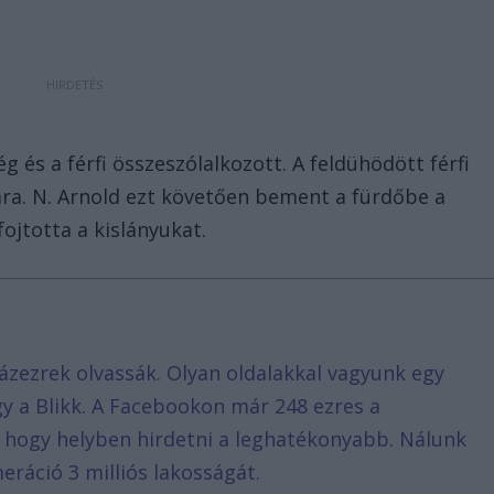
ég és a férfi összeszólalkozott. A feldühödött férfi
tára. N. Arnold ezt követően bement a fürdőbe a
ojtotta a kislányukat.
ázezrek olvassák. Olyan oldalakkal vagyunk egy
agy a Blikk. A Facebookon már 248 ezres a
, hogy helyben hirdetni a leghatékonyabb. Nálunk
eráció 3 milliós lakosságát.