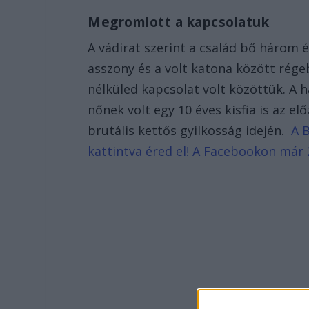
Megromlott a kapcsolatuk
A vádirat szerint a család bő három é
asszony és a volt katona között rége
nélküled kapcsolat volt közöttük. A 
nőnek volt egy 10 éves kisfia is az el
brutális kettős gyilkosság idején.
A 
kattintva éred el! A Facebookon már 