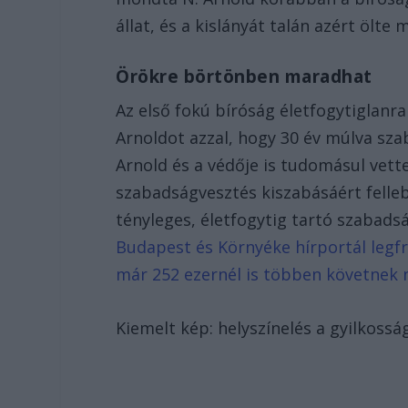
állat, és a kislányát talán azért ölte 
Örökre börtönben maradhat
Az első fokú bíróság életfogytiglan
Arnoldot azzal, hogy 30 év múlva sza
Arnold és a védője is tudomásul vette
szabadságvesztés kiszabásáért felleb
tényleges, életfogytig tartó szabad
Budapest és Környéke hírportál legfr
már 252 ezernél is többen követnek 
Kiemelt kép: helyszínelés a gyilkosság