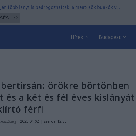
tjén több lányt is bedrogozhattak, a mentősök bunkók v...
Hírek
Budapest
lbertirsán: örökre börtönben
 és a két és fél éves kislányát
kiírtó férfi
kesztőség
|
2025.04.02. | szerda: 12:35