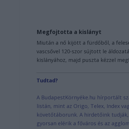
Megfojtotta a kislányt
Miután a nő kijött a fürdőből, a feles
vascsővel 120-szor sújtott le áldoza
kislányához, majd puszta kézzel megf
Tudtad?
A BudapestKörnyéke.hu hírportált sz
listán, mint az Origo, Telex, Index v
követőtáborunk. A hirdetőink tudják
gyorsan elérik a főváros és az agglom