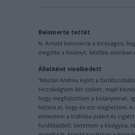
Beismerte tettét
N. Arnold beismerte a bíróságon, hog
megölte a kislányt, később azonban e
Állatként viselkedett
“Miután Andrea kijött a fürdőszobábó
Hozzávágtam két széket, majd kiszal
hogy megfojtottam a kislányomat, i
hittem el, hogy én ezt megtettem. A
elmentem a trafikba piáért és cigié
fürdőkádból, betettem a kiságyba, t
mondta N. Arnold korábban a bíróság