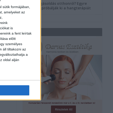
Szorongásoldás otthonról?
Egyre
l sütik formájában,
többen próbálják ki a hangterápiát
at, amelyeket az
z,
reink
iókat is
REKLÁM
reink a fent leírtak
tása előtt
hogy személyes
áll tiltakozni az
egváltoztathatja a
m
z oldal alján
a