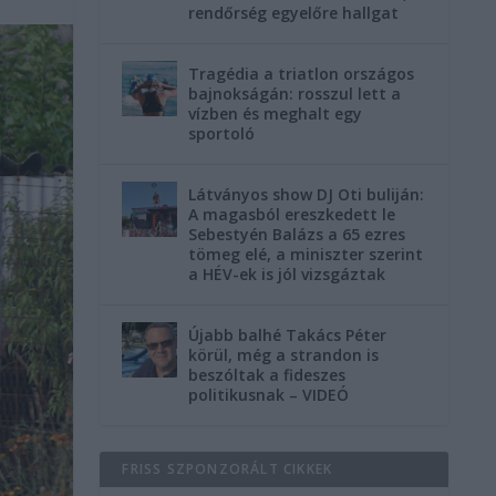
rendőrség egyelőre hallgat
Tragédia a triatlon országos
bajnokságán: rosszul lett a
vízben és meghalt egy
sportoló
Látványos show DJ Oti buliján:
A magasból ereszkedett le
Sebestyén Balázs a 65 ezres
tömeg elé, a miniszter szerint
a HÉV-ek is jól vizsgáztak
Újabb balhé Takács Péter
körül, még a strandon is
beszóltak a fideszes
politikusnak – VIDEÓ
FRISS SZPONZORÁLT CIKKEK