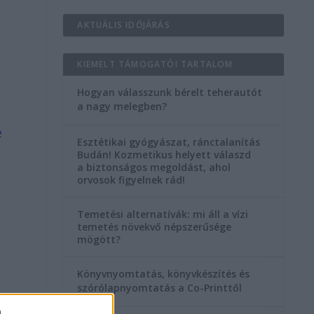
AKTUÁLIS IDŐJÁRÁS
KIEMELT TÁMOGATÓI TARTALOM
Hogyan válasszunk bérelt teherautót
a nagy melegben?
e
Esztétikai gyógyászat, ránctalanítás
Budán! Kozmetikus helyett válaszd
a biztonságos megoldást, ahol
orvosok figyelnek rád!
Temetési alternatívák: mi áll a vízi
temetés növekvő népszerűsége
mögött?
Könyvnyomtatás, könyvkészítés és
szórólapnyomtatás a Co-Printtől
a