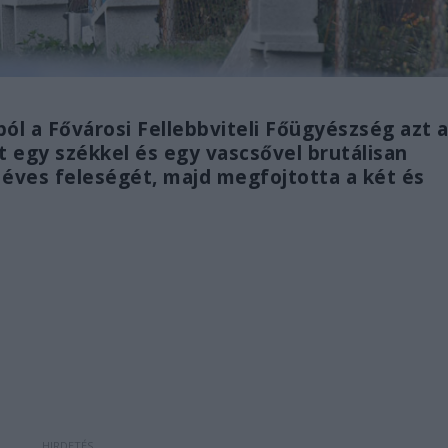
l a Fővárosi Fellebbviteli Főügyészség azt 
tt egy székkel és egy vascsővel brutálisan
 éves feleségét, majd megfojtotta a két és