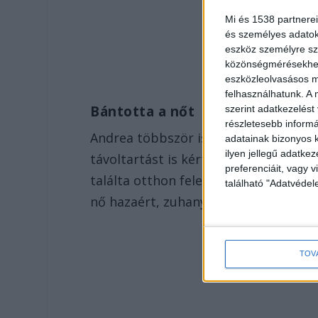
Mi és 1538 partnerei
és személyes adatoka
eszköz személyre sz
közönségmérésekhez 
eszközleolvasásos mó
felhasználhatunk. A 
Bántotta a nőt
szerint adatkezelést
részletesebb informác
Andrea többször is panaszkodott az e
adatainak bizonyos k
ilyen jellegű adatke
távoltartást is kért ellene, amit a b
preferenciáit, vagy v
találta otthon feleségét és kislányuk
található "Adatvéde
nő hazaért, zuhanyozni ment a kislán
TOV