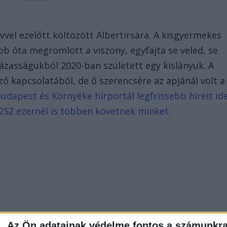
vvel ezelőtt költözött Albertirsára. A kisgyermekes
bb óta megromlott a viszony, egyfajta se veled, se
házasságukból 2020-ban született egy kislányuk. A
őző kapcsolatából, de ő szerencsére az apjánál volt a
Budapest és Környéke hírportál legfrissebb híreit id
252 ezernél is többen követnek minket.
Az Ön adatainak védelme fontos a számunkr