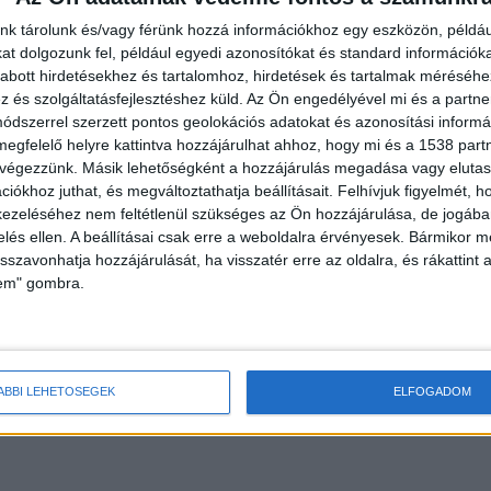
nk tárolunk és/vagy férünk hozzá információkhoz egy eszközön, példáu
t dolgozunk fel, például egyedi azonosítókat és standard információk
abott hirdetésekhez és tartalomhoz, hirdetések és tartalmak méréséhe
és szolgáltatásfejlesztéshez küld.
Az Ön engedélyével mi és a partne
dszerrel szerzett pontos geolokációs adatokat és azonosítási informác
megfelelő helyre kattintva hozzájárulhat ahhoz, hogy mi és a 1538 partne
 végezzünk. Másik lehetőségként a hozzájárulás megadása vagy elutasí
iókhoz juthat, és megváltoztathatja beállításait.
Felhívjuk figyelmét, 
gyik szomszédjának arról, hogy bántja a férje, és
ezeléséhez nem feltétlenül szükséges az Ön hozzájárulása, de jogában 
zelés ellen. A beállításai csak erre a weboldalra érvényesek. Bármikor m
íróság el is rendelt. Az ominózus napon N. Arnold ne
isszavonhatja hozzájárulását, ha visszatér erre az oldalra, és rákattint a
at sem, s telefonon sem érte el az asszonyt. Amikor 
lem" gombra.
yával.
ÁBBI LEHETŐSÉGEK
ELFOGADOM