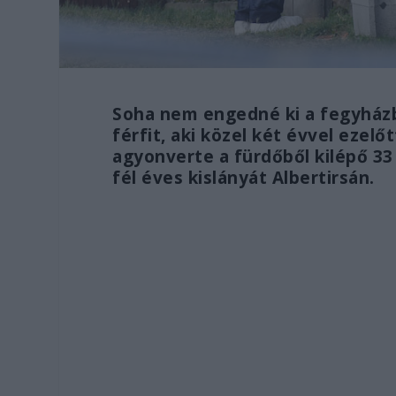
Soha nem engedné ki a fegyházbó
férfit, aki közel két évvel ezelő
agyonverte a fürdőből kilépő 33
fél éves kislányát Albertirsán.