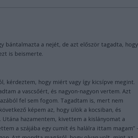
y bántalmazta a nejét, de azt először tagadta, hog
zt is beismerte.
l, kérdeztem, hogy miért vagy így kicsípve megint.
adtam a vascsőért, és nagyon-nagyon vertem. Azt
gazából fel sem fogom. Tagadtam is, mert nem
 következő képem az, hogy ülök a kocsiban, és
rt. Utána hazamentem, kivettem a kislányomat a
ettem a szájába egy cumit és halálra ittam magam” 
on. Azt mondta magáról, hogy olyan volt, mint az