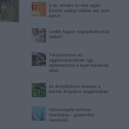
6 ok, amiért az első saját
fizetés sokkal többet ad, mint
pénzt
Szebb fogsor fogszabályozás
a
nélkül?
Teraszszezon az
agglomerációban: így
védekezzünk a nyári kánikula
ellen
Az árnyékliliom szerepe a
kertek árnyékos szegleteiben
Vászoncipők otthoni
tisztítása – gyakorlati
tanácsok