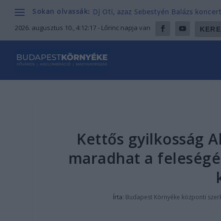
Sokan olvassák:
Dj Oti, azaz Sebestyén Balázs koncer
2026. augusztus 10., 4:12:18
- Lőrinc napja van
Kettős gyilkosság A
maradhat a feleségét
Írta:
Budapest Környéke központi szer