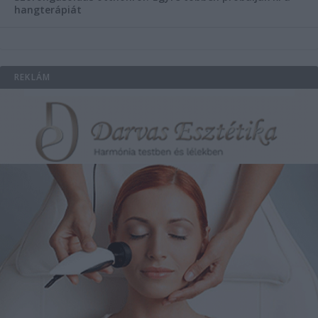
hangterápiát
REKLÁM