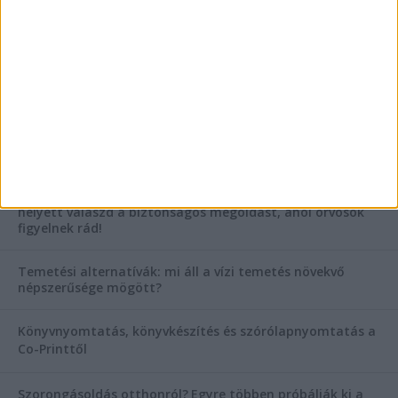
AKTUÁLIS IDŐJÁRÁS
KIEMELT TÁMOGATÓI TARTALOM
Hogyan válasszunk bérelt teherautót a nagy melegben?
Esztétikai gyógyászat, ránctalanítás Budán! Kozmetikus
helyett válaszd a biztonságos megoldást, ahol orvosok
figyelnek rád!
Temetési alternatívák: mi áll a vízi temetés növekvő
népszerűsége mögött?
Könyvnyomtatás, könyvkészítés és szórólapnyomtatás a
Co-Printtől
Szorongásoldás otthonról?
Egyre többen próbálják ki a