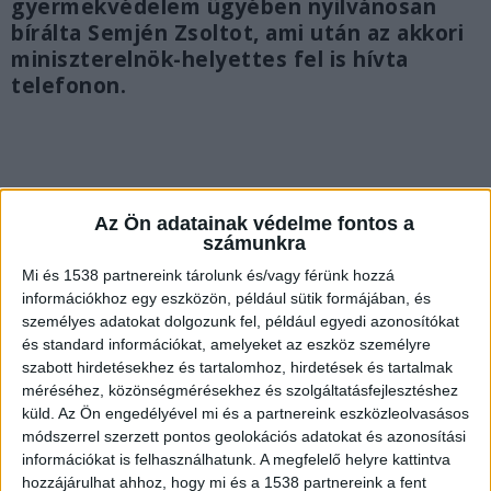
gyermekvédelem ügyében nyilvánosan
bírálta Semjén Zsoltot, ami után az akkori
miniszterelnök-helyettes fel is hívta
telefonon.
Az Ön adatainak védelme fontos a
számunkra
Mi és 1538 partnereink tárolunk és/vagy férünk hozzá
információkhoz egy eszközön, például sütik formájában, és
személyes adatokat dolgozunk fel, például egyedi azonosítókat
és standard információkat, amelyeket az eszköz személyre
szabott hirdetésekhez és tartalomhoz, hirdetések és tartalmak
méréséhez, közönségmérésekhez és szolgáltatásfejlesztéshez
küld.
Az Ön engedélyével mi és a partnereink eszközleolvasásos
módszerrel szerzett pontos geolokációs adatokat és azonosítási
Hitt a Fideszben
információkat is felhasználhatunk. A megfelelő helyre kattintva
hozzájárulhat ahhoz, hogy mi és a 1538 partnereink a fent