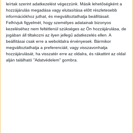
Az önkormányzati képviselő posztjában azt írja,
leírtak szerint adatkezelést végezzünk. Másik lehetőségként a
korábban őszintén hitt abban, hogy a Fidesz
hozzájárulás megadása vagy elutasítása előtt részletesebb
információkhoz juthat, és megváltoztathatja beállításait.
valóra váltja az ígéreteit, és nekilát az
Felhívjuk figyelmét, hogy személyes adatainak bizonyos
egészségügy és az oktatás rendbetételének,
kezeléséhez nem feltétlenül szükséges az Ön hozzájárulása, de
jogában áll tiltakozni az ilyen jellegű adatkezelés ellen. A
valamint leszámol a korrupcióval. „Emlékszel,
beállításai csak erre a weboldalra érvényesek. Bármikor
amikor 2018 tavaszán arról győzködtelek, hogy
megváltoztathatja a preferenciáit, vagy visszavonhatja
hozzájárulását, ha visszatér erre az oldalra, és rákattint az oldal
most tényleg eljött a változás ideje, és a Fidesz
alján található "Adatvédelem" gombra.
végre törleszti a restanciáját és megteszi
mindazt, amire évek óta várunk? Még 2022-ben is
ezzel nyugtattam magamat és téged is. Lehet,
hogy furcsa, de tényleg hittem ebben.
Mindkétszer tévedtem és néhány éve rájöttem,
hogy hiába várok”.
A BudapestKörnyéke.hu
hírportál legfrissebb híreit ide kattintva éred el!
A Facebookon már 700 ezernél is többen követik