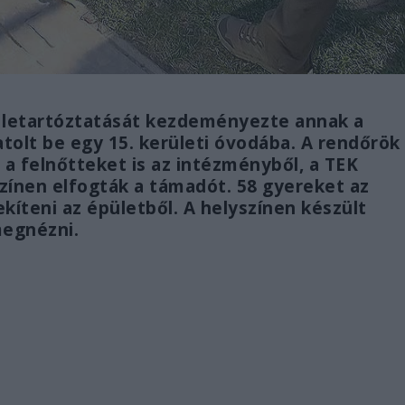
a letartóztatását kezdeményezte annak a
atolt be egy 15. kerületi óvodába. A rendőrök
a felnőtteket is az intézményből, a TEK
zínen elfogták a támadót. 58 gyereket az
kíteni az épületből. A helyszínen készült
megnézni.