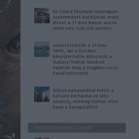
Az Ozora Fesztivál másnapján
összeveszett barátjával, majd
eltűnt a 21 éves Bence: azóta
senki nem tud róla semmit
Letartóztatták a 34 éves
férfit, aki a Dunába
kényszerítette áldozatát a
Gubacsi hídnál: búvárok
találták meg a tragikus sorsú
fiatal holttestét
Súlyos panaszokkal került a
hatvani kórházba az idős
asszony, másnap holtan vitte
haza a betegszállító
FRISS SZPONZORÁLT CIKKEK