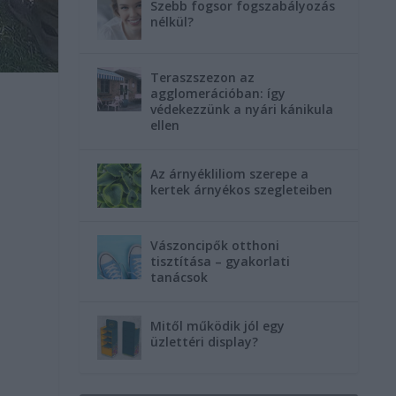
Szebb fogsor fogszabályozás
nélkül?
Teraszszezon az
agglomerációban: így
védekezzünk a nyári kánikula
ellen
Az árnyékliliom szerepe a
kertek árnyékos szegleteiben
Vászoncipők otthoni
tisztítása – gyakorlati
tanácsok
Mitől működik jól egy
üzlettéri display?