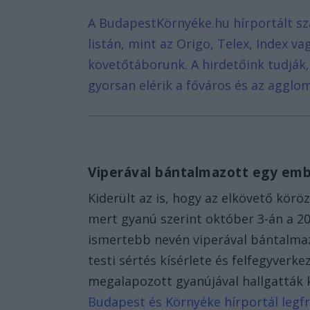
A BudapestKörnyéke.hu hírportált sz
listán, mint az Origo, Telex, Index v
követőtáborunk. A hirdetőink tudják
gyorsan elérik a főváros és az agglom
Viperával bántalmazott egy em
Kiderült az is, hogy az elkövető köröz
mert gyanú szerint október 3-án a 20
ismertebb nevén viperával bántalmaz
testi sértés kísérlete és felfegyver
megalapozott gyanújával hallgatták k
Budapest és Környéke hírportál legfr