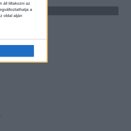
áll tiltakozni az
egváltoztathatja a
z oldal alján
t