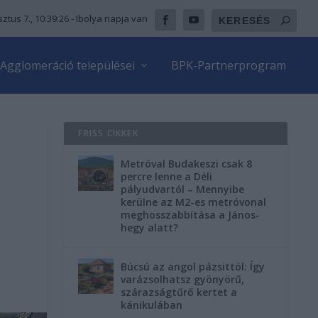
ztus 7., 10:39:27
- Ibolya napja van
Agglomeráció települései
BPK-Partnerprogram
FRISS CIKKEK
Metróval Budakeszi csak 8
percre lenne a Déli
pályudvartól – Mennyibe
kerülne az M2-es metróvonal
meghosszabbítása a János-
hegy alatt?
Búcsú az angol pázsittól: Így
varázsolhatsz gyönyörű,
szárazságtűrő kertet a
kánikulában