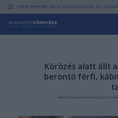
Sokan olvassák:
Búcsú az angol pázsittól: Így varázso
Körözés alatt állt 
berontó férfi, káb
t
Írta:
Budapest Környéke központi szerk