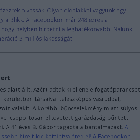
ázezrek olvassák. Olyan oldalakkal vagyunk egy
agy a Blikk. A Facebookon már 248 ezres a
, hogy helyben hirdetni a leghatékonyabb. Nálunk
eráció 3 milliós lakosságát.
bert
és alatt állt. Azért adtak ki ellene elfogatóparancsot
. kerületben társaival teleszkópos vasrúddal,
ott valakit. A korábbi bűncselekmény miatt súlyos
kezve, csoportosan elkövetett garázdaság bűntett
i. A 41 éves B. Gábor tagadta a bántalmazást.
A
issebb híreit ide kattintva éred el! A Facebookon