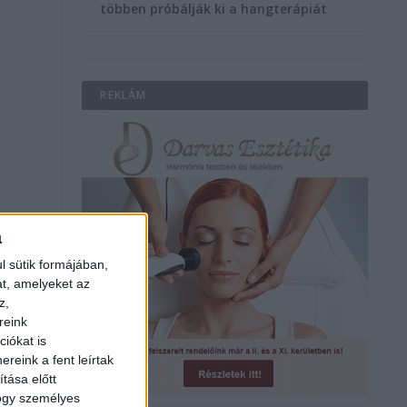
többen próbálják ki a hangterápiát
REKLÁM
a
l sütik formájában,
at, amelyeket az
z,
reink
iókat is
reink a fent leírtak
tása előtt
hogy személyes