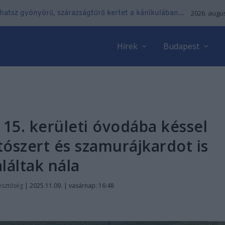
lhatsz gyönyörű, szárazságtűrő kertet a kánikulában...
2026. augus
Hírek
Budapest
a 15. kerületi óvodába késsel
ítószert és szamurájkardot is
aláltak nála
esztőség
|
2025.11.09. | vasárnap: 16:48