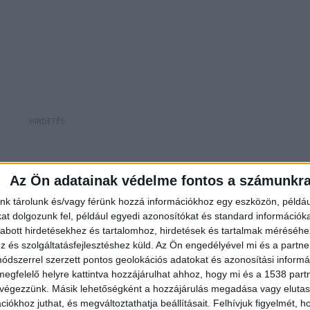
olgozói figyeltek fel a hatalmas rendőri
Az Ön adatainak védelme fontos a számunkr
ek kiszállni, beöltözni a TEK-esek, hozták a
nk tárolunk és/vagy férünk hozzá információkhoz egy eszközön, példáu
rzsébet, az egyik patikus az
RTL Híradónak
. Az
t dolgozunk fel, például egyedi azonosítókat és standard információk
 a gyerekek evakuálásához. Ahogy közeledtek az
abott hirdetésekhez és tartalomhoz, hirdetések és tartalmak méréséhe
és szolgáltatásfejlesztéshez küld.
Az Ön engedélyével mi és a partne
mesek. „Csak annyit lehetett hallani, hogy énekelnek;
dszerrel szerzett pontos geolokációs adatokat és azonosítási informác
 az óvónénik a kicsiket” – idézte fel a patikus.
megfelelő helyre kattintva hozzájárulhat ahhoz, hogy mi és a 1538 partne
 végezzünk. Másik lehetőségként a hozzájárulás megadása vagy elutasí
iókhoz juthat, és megváltoztathatja beállításait.
Felhívjuk figyelmét, 