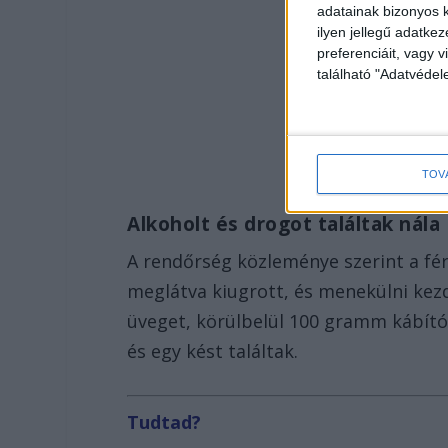
adatainak bizonyos k
ilyen jellegű adatke
preferenciáit, vagy v
található "Adatvéde
TOV
Alkoholt és drogot találtak nála
A rendőrség közleménye szerint a fér
meglátva kiugrott, és menekülni kez
üveget, körülbelül 100 gramm kábít
és egy kést találtak.
Tudtad?