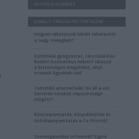
AKTUÁLIS IDŐJÁRÁS
KIEMELT TÁMOGATÓI TARTALOM
Hogyan válasszunk bérelt teherautót
a nagy melegben?
,
Esztétikai gyógyászat, ránctalanítás
Budán! Kozmetikus helyett válaszd
a biztonságos megoldást, ahol
orvosok figyelnek rád!
k
Temetési alternatívák: mi áll a vízi
temetés növekvő népszerűsége
mögött?
Könyvnyomtatás, könyvkészítés és
szórólapnyomtatás a Co-Printtől
Szorongásoldás otthonról?
Egyre