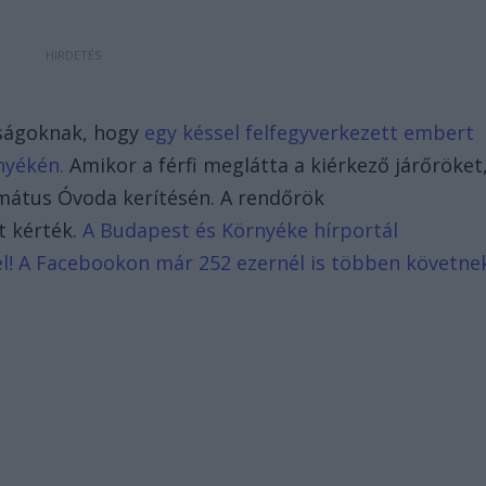
óságoknak, hogy
egy késsel felfegyverkezett embert
rnyékén.
Amikor a férfi meglátta a kiérkező járőröket
ormátus Óvoda kerítésén. A rendőrök
t kérték.
A Budapest és Környéke hírportál
d el! A Facebookon már 252 ezernél is többen követne