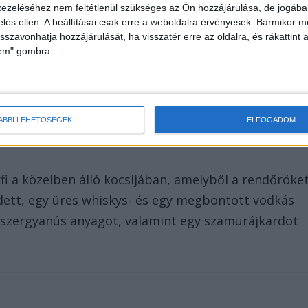
ezeléséhez nem feltétlenül szükséges az Ön hozzájárulása, de jogában 
zelés ellen. A beállításai csak erre a weboldalra érvényesek. Bármikor m
isszavonhatja hozzájárulását, ha visszatér erre az oldalra, és rákattint a
lem" gombra.
ÁBBI LEHETŐSÉGEK
ELFOGADOM
fi a közelben álló kocsijában, amelyből a rendőröke
dett, egy üres whiskys- és egy megbontott vodkás
ószergyanús anyagot, valamint egy szamurájkardot