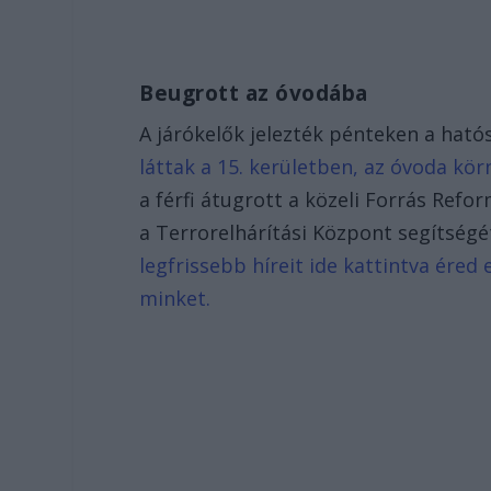
Beugrott az óvodába
A járókelők jelezték pénteken a hat
láttak a 15. kerületben, az óvoda kö
a férfi átugrott a közeli Forrás Ref
a Terrorelhárítási Központ segítségé
legfrissebb híreit ide kattintva ére
minket.