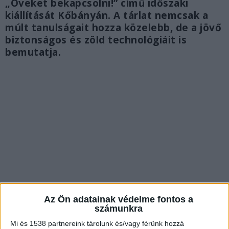
„Öveket bekapcsolni!” című időszaki
kiállítását Kőbányán. A tárlat nemcsak a
múlt tanulságait hozza közelebb, de a jövő
biztonságos és zöld technológiáit is
bemutatja.
Az Ön adatainak védelme fontos a
számunkra
Vitézyt dicsérte Magyar Péter
Mi és 1538 partnereink tárolunk és/vagy férünk hozzá