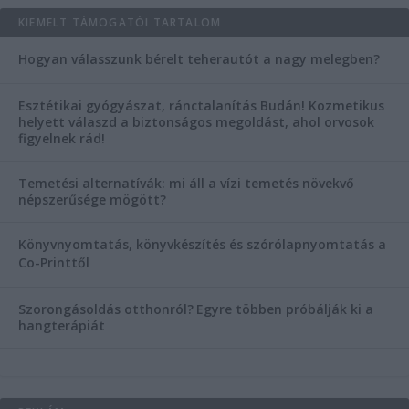
KIEMELT TÁMOGATÓI TARTALOM
Hogyan válasszunk bérelt teherautót a nagy melegben?
Esztétikai gyógyászat, ránctalanítás Budán! Kozmetikus
helyett válaszd a biztonságos megoldást, ahol orvosok
figyelnek rád!
Temetési alternatívák: mi áll a vízi temetés növekvő
népszerűsége mögött?
Könyvnyomtatás, könyvkészítés és szórólapnyomtatás a
Co-Printtől
Szorongásoldás otthonról?
Egyre többen próbálják ki a
hangterápiát