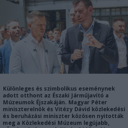
Különleges és szimbolikus eseménynek
adott otthont az Északi Járműjavító a
Múzeumok Éjszakáján. Magyar Péter
miniszterelnök és Vitézy Dávid közlekedési
és beruházási miniszter közösen nyitották
meg a Közlekedési Múzeum legújabb,