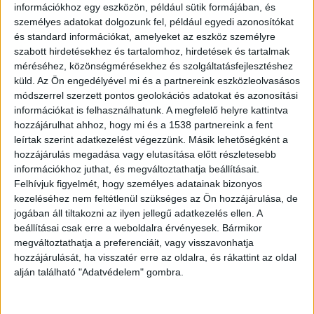
információkhoz egy eszközön, például sütik formájában, és
“A közlekedés ügye végre egy olyan vezető
személyes adatokat dolgozunk fel, például egyedi azonosítókat
és standard információkat, amelyeket az eszköz személyre
kezében van, aki őszinte érdeklődéssel és
szabott hirdetésekhez és tartalomhoz, hirdetések és tartalmak
lelkesedéssel fordul a terület múltja és jövője
méréséhez, közönségmérésekhez és szolgáltatásfejlesztéshez
küld.
Az Ön engedélyével mi és a partnereink eszközleolvasásos
felé” – mondta beszédében Magyar Péter a
módszerrel szerzett pontos geolokációs adatokat és azonosítási
Múzeumok Éjszakájának szombati napján. A
információkat is felhasználhatunk. A megfelelő helyre kattintva
kormányfő kiemelte: Vitézy Dávid – mint a
hozzájárulhat ahhoz, hogy mi és a 1538 partnereink a fent
leírtak szerint adatkezelést végezzünk. Másik lehetőségként a
magyar közlekedés talán legnagyobb rajongója –
hozzájárulás megadása vagy elutasítása előtt részletesebb
minisztersége alatt számos olyan programot és
információkhoz juthat, és megváltoztathatja beállításait.
Felhívjuk figyelmét, hogy személyes adatainak bizonyos
kezdeményezést fog megvalósítani, amelyek
kezeléséhez nem feltétlenül szükséges az Ön hozzájárulása, de
közelebb hozzák ezt a különleges világot a
jogában áll tiltakozni az ilyen jellegű adatkezelés ellen. A
beállításai csak erre a weboldalra érvényesek. Bármikor
családokhoz és a fiatalokhoz, ezáltal a hazai
megváltoztathatja a preferenciáit, vagy visszavonhatja
közlekedés ügye új lendületet kaphat.
A
hozzájárulását, ha visszatér erre az oldalra, és rákattint az oldal
BudapestKörnyéke.hu hírportál legfrissebb híreit
alján található "Adatvédelem" gombra.
ide kattintva éred el! A Facebookon már 700