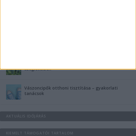
Szebb fogsor fogszabályozás nélkül?
Teraszszezon az agglomerációban: így
védekezzünk a nyári kánikula ellen
Az árnyékliliom szerepe a kertek árnyékos
szegleteiben
Vászoncipők otthoni tisztítása – gyakorlati
tanácsok
AKTUÁLIS IDŐJÁRÁS
KIEMELT TÁMOGATÓI TARTALOM