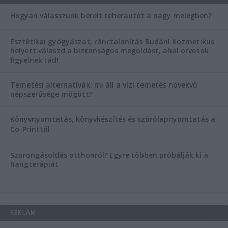
Hogyan válasszunk bérelt teherautót a nagy melegben?
Esztétikai gyógyászat, ránctalanítás Budán! Kozmetikus
helyett válaszd a biztonságos megoldást, ahol orvosok
figyelnek rád!
Temetési alternatívák: mi áll a vízi temetés növekvő
népszerűsége mögött?
Könyvnyomtatás, könyvkészítés és szórólapnyomtatás a
Co-Printtől
Szorongásoldás otthonról?
Egyre többen próbálják ki a
hangterápiát
REKLÁM