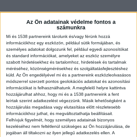
Az Ön adatainak védelme fontos a
számunkra
Mi és 1538 partnereink tárolunk és/vagy férünk hozzá
információkhoz egy eszközön, például sütik formájában, és
személyes adatokat dolgozunk fel, például egyedi azonosítókat
és standard információkat, amelyeket az eszköz személyre
Uniós milliárdokból szépül meg
szabott hirdetésekhez és tartalomhoz, hirdetések és tartalmak
méréséhez, közönségmérésekhez és szolgáltatásfejlesztéshez
A budapesti városvezetés által régóta áhított
küld.
Az Ön engedélyével mi és a partnereink eszközleolvasásos
aranykor nyitánya lehet az a hatalmas fejlesztési
módszerrel szerzett pontos geolokációs adatokat és azonosítási
információkat is felhasználhatunk. A megfelelő helyre kattintva
hullám, amely a sikeresen hazahozott és
hozzájárulhat ahhoz, hogy mi és a 1538 partnereink a fent
megmentett európai uniós forrásokból
leírtak szerint adatkezelést végezzünk. Másik lehetőségként a
valósulhat meg. Bár a legutóbbi választások előtt
hozzájárulás megadása vagy elutasítása előtt részletesebb
információkhoz juthat, és megváltoztathatja beállításait.
az elképzelések még csak a Nyugati tér
Felhívjuk figyelmét, hogy személyes adatainak bizonyos
felszínének egyszerűbb rendezéséről szóltak, az
kezeléséhez nem feltétlenül szükséges az Ön hozzájárulása, de
jogában áll tiltakozni az ilyen jellegű adatkezelés ellen. A
Orbán-kormány leváltása után szintet lépett a