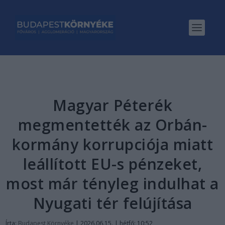
Magyar Péterék
megmentették az Orbán-
kormány korrupciója miatt
leállított EU-s pénzeket,
most már tényleg indulhat a
Nyugati tér felújítása
Írta:
Budapest Környéke
|
2026.06.15. | hétfő: 10:52