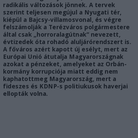
radikális változások jönnek. A tervek
szerint teljesen megújul a Nyugati tér,
kiépül a Bajcsy-villamosvonal, és végre
felszámolják a Terézváros polgármestere
által csak „horroralagútnak” nevezett,
évtizedek óta rohadó aluljárórendszert is.
A főváros azért kapott új esélyt, mert az
Európai Unió átutalja Magyarországnak
azokat a pénzeket, amelyeket az Orbán-
kormány korrupciója miatt eddig nem
kaphatottmeg Magyarország, mert a
fideszes és KDNP-s politiukusok haverjai
ellopták volna.