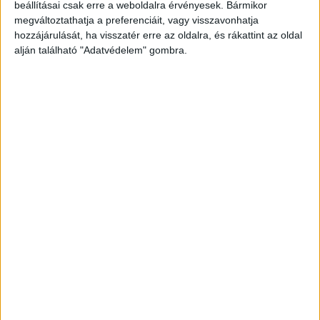
beállításai csak erre a weboldalra érvényesek. Bármikor
projekt. A főváros engedélyt adott a Budapesti
megváltoztathatja a preferenciáit, vagy visszavonhatja
hozzájárulását, ha visszatér erre az oldalra, és rákattint az oldal
Közlekedési Központnak (BKK) a pesti fonódó
alján található "Adatvédelem" gombra.
villamosprojekt opciós terveinek lehívására, így a
teljes aluljárórendszert újjáépítik.
A
BudapestKörnyéke.hu hírportál legfrissebb híreit
ide kattintva éred el! A Facebookon már 700
ezernél is többen követik a portáljainkat,
köszönjük, hogy most te is minket olvasol!