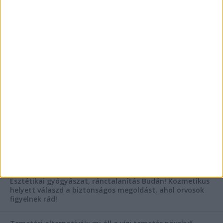
Az árnyékliliom szerepe a kertek árnyékos
szegleteiben
Vászoncipők otthoni tisztítása – gyakorlati
tanácsok
AKTUÁLIS IDŐJÁRÁS
KIEMELT TÁMOGATÓI TARTALOM
Hogyan válasszunk bérelt teherautót a nagy melegben?
Esztétikai gyógyászat, ránctalanítás Budán! Kozmetikus
helyett válaszd a biztonságos megoldást, ahol orvosok
figyelnek rád!