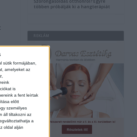
Szorongásoldás otthonról?
Egyre
többen próbálják ki a hangterápiát
t
REKLÁM
a
l sütik formájában,
at, amelyeket az
z,
reink
iókat is
reink a fent leírtak
tása előtt
hogy személyes
áll tiltakozni az
egváltoztathatja a
z oldal alján