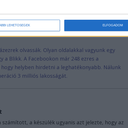
éró tolerancia elvét követve elővették a szondát és
e a műszerbe –
írja
a Bors.
ÁBBI LEHETŐSÉGEK
ELFOGADOM
ázezrek olvassák. Olyan oldalakkal vagyunk egy
agy a Blikk. A Facebookon már 248 ezres a
, hogy helyben hirdetni a leghatékonyabb. Nálunk
eráció 3 milliós lakosságát.
t
számított, a készülék ugyanis azt jelezte, hogy az