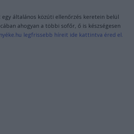
egy általános közúti ellenőrzés keretein belül
tcában ahogyan a többi sofőr, ő is készségesen
éke.hu legfrissebb híreit ide kattintva éred el.