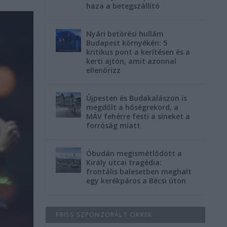
haza a betegszállító
Nyári betörési hullám
Budapest környékén: 5
kritikus pont a kerítésen és a
kerti ajtón, amit azonnal
ellenőrizz
Újpesten és Budakalászon is
megdőlt a hőségrekord, a
MÁV fehérre festi a síneket a
forróság miatt
Óbudán megismétlődött a
Király utcai tragédia:
frontális balesetben meghalt
egy kerékpáros a Bécsi úton
FRISS SZPONZORÁLT CIKKEK