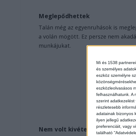
Meglepődhettek
Talán még az egyenruhások is meglep
a volán mögött. Ez persze nem akadá
munkájukat.
Mi és 1538 partnerei
és személyes adatoka
eszköz személyre sz
közönségmérésekhez 
eszközleolvasásos mó
felhasználhatunk. A 
szerint adatkezelést
részletesebb informác
adatainak bizonyos k
ilyen jellegű adatke
preferenciáit, vagy v
Nem volt kivétel
található "Adatvéde