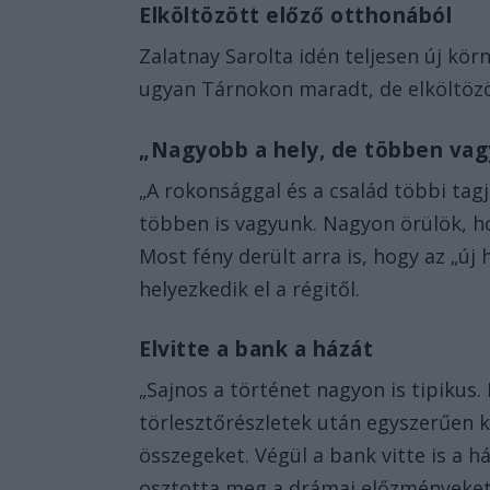
Elköltözött előző otthonából
Zalatnay Sarolta idén teljesen új kör
ugyan Tárnokon maradt, de elköltöz
„Nagyobb a hely, de többen va
„A rokonsággal és a család többi tagj
többen is vagyunk. Nagyon örülök, 
Most fény derült arra is, hogy az „új
helyezkedik el a régitől.
Elvitte a bank a házát
„Sajnos a történet nagyon is tipiku
törlesztőrészletek után egyszerűen 
összegeket. Végül a bank vitte is a h
osztotta meg a drámai előzményeket 