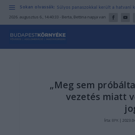
Sokan olvassák:
Súlyos panaszokkal került a hatvani k
2026. augusztus 6., 14:40:34
- Berta, Bettina napja van
„Meg sem próbálta
vezetés miatt v
jo
Írta:
BPK
|
2023.04