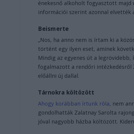
énekesnő alkoholt fogyasztott majd 
információi szerint azonnal elvették a
Beismerte
„Nos, ha anno nem is írtam ki a köz
történt egy ilyen eset, aminek köve
Mindig az egyenes út a legrövidebb
fogalmazott a rendőri intézkedésről
előállni új dallal.
Tárnokra költözött
Ahogy korábban írtunk róla
, nem ann
gondolhatták Zalatnay Sarolta rajong
jóval nagyobb házba költözött. Kider