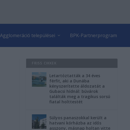
Agglomeráció települései
BPK-Partnerprogram
FRISS CIKKEK
Letartóztatták a 34 éves
férfit, aki a Dunába
kényszerítette áldozatát a
Gubacsi hídnál: búvárok
találták meg a tragikus sorsú
fiatal holttestét
Súlyos panaszokkal került a
hatvani kórházba az idős
asszony, másnap holtan vitte