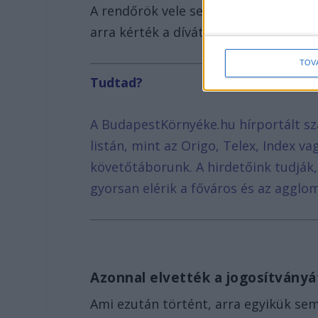
A rendőrök vele sem kivételeztek, a z
arra kérték a dívát, hogy fújjon bel
TOV
Tudtad?
A BudapestKörnyéke.hu hírportált sz
listán, mint az Origo, Telex, Index v
követőtáborunk. A hirdetőink tudják
gyorsan elérik a főváros és az agglom
Azonnal elvették a jogosítványá
Ami ezután történt, arra egyikük sem 