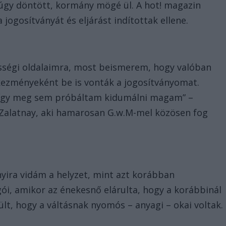
úgy döntött, kormány mögé ül. A hot! magazin
 jogosítványát és eljárást indítottak ellene.
össégi oldalaimra, most beismerem, hogy valóban
tkezményeként be is vonták a jogosítványomat.
, így meg sem próbáltam kidumálni magam” –
 Zalatnay, aki hamarosan G.w.M-mel közösen fog
yira vidám a helyzet, mint azt korábban
ói, amikor az énekesnő elárulta, hogy a korábbinál
ült, hogy a váltásnak nyomós – anyagi – okai voltak.