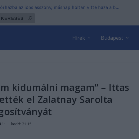
órházba az idős asszony, másnap holtan vitte haza a b...
Hírek
Budapest
m kidumálni magam” – Ittas
ették el Zalatnay Sarolta
gosítványát
.11. | kedd: 21:15