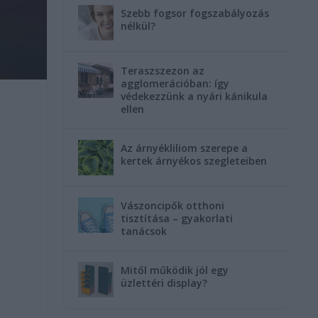
Szebb fogsor fogszabályozás
nélkül?
Teraszszezon az
agglomerációban: így
védekezzünk a nyári kánikula
ellen
Az árnyékliliom szerepe a
kertek árnyékos szegleteiben
Vászoncipők otthoni
tisztítása – gyakorlati
tanácsok
Mitől működik jól egy
üzlettéri display?