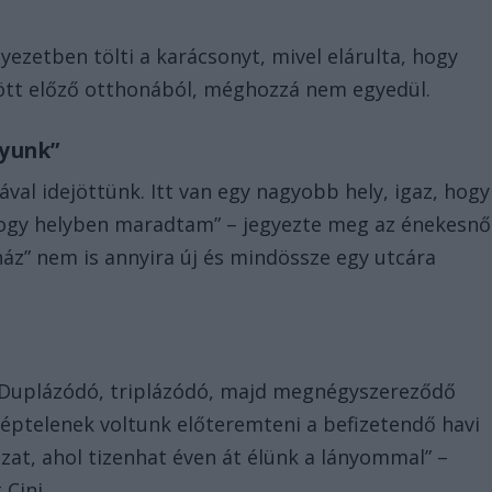
nyezetben tölti a karácsonyt, mivel elárulta, hogy
ött előző otthonából, méghozzá nem egyedül.
gyunk”
ával idejöttünk. Itt van egy nagyobb hely, igaz, hogy
hogy helyben maradtam” – jegyezte meg az énekesnő
 ház” nem is annyira új és mindössze egy utcára
s. Duplázódó, triplázódó, majd megnégyszereződő
képtelenek voltunk előteremteni a befizetendő havi
ázat, ahol tizenhat éven át élünk a lányommal” –
Cini.