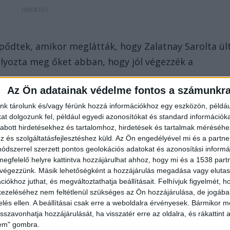
ődtek, amikor meglátták, hogy Zalatnay Sarolta ül
lyozta meg őket abban, hogy jól végezzék a
Az Ön adatainak védelme fontos a számunkr
nk tárolunk és/vagy férünk hozzá információkhoz egy eszközön, példáu
t dolgozunk fel, például egyedi azonosítókat és standard információk
abott hirdetésekhez és tartalomhoz, hirdetések és tartalmak méréséhe
és szolgáltatásfejlesztéshez küld.
Az Ön engedélyével mi és a partne
dszerrel szerzett pontos geolokációs adatokat és azonosítási informác
megfelelő helyre kattintva hozzájárulhat ahhoz, hogy mi és a 1538 partne
 végezzünk. Másik lehetőségként a hozzájárulás megadása vagy elutasí
iókhoz juthat, és megváltoztathatja beállításait.
Felhívjuk figyelmét, 
ezeléséhez nem feltétlenül szükséges az Ön hozzájárulása, de jogában 
zelés ellen. A beállításai csak erre a weboldalra érvényesek. Bármikor m
isszavonhatja hozzájárulását, ha visszatér erre az oldalra, és rákattint a
lem" gombra.