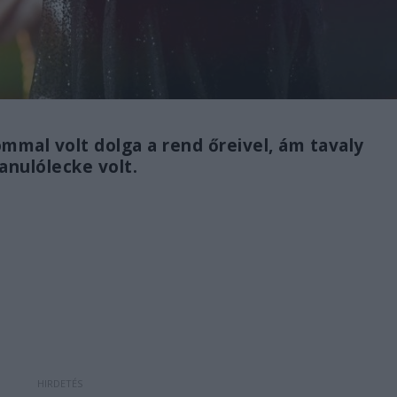
mal volt dolga a rend őreivel, ám tavaly
anulólecke volt.