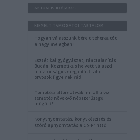
AKTUÁLIS IDŐJÁRÁS
KIEMELT TÁMOGATÓI TARTALOM
Hogyan válasszunk bérelt teherautót
a nagy melegben?
Esztétikai gyógyászat, ránctalanítás
Budán! Kozmetikus helyett válaszd
a biztonságos megoldást, ahol
orvosok figyelnek rád!
Temetési alternatívák: mi áll a vízi
temetés növekvő népszerűsége
mögött?
Könyvnyomtatás, könyvkészítés és
szórólapnyomtatás a Co-Printtől