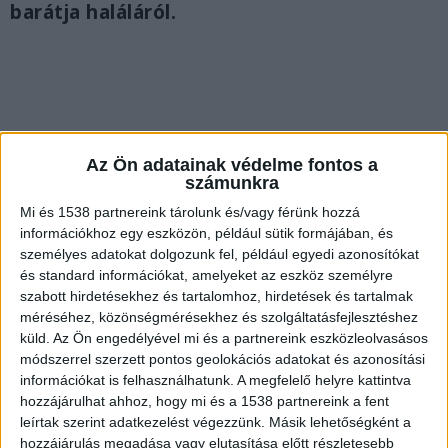
barátja haláláról.
Az Ön adatainak védelme fontos a
számunkra
Mi és 1538 partnereink tárolunk és/vagy férünk hozzá
információkhoz egy eszközön, például sütik formájában, és
személyes adatokat dolgozunk fel, például egyedi azonosítókat
és standard információkat, amelyeket az eszköz személyre
szabott hirdetésekhez és tartalomhoz, hirdetések és tartalmak
méréséhez, közönségmérésekhez és szolgáltatásfejlesztéshez
küld.
Az Ön engedélyével mi és a partnereink eszközleolvasásos
Súlyos betegséggel küzdött
módszerrel szerzett pontos geolokációs adatokat és azonosítási
információkat is felhasználhatunk. A megfelelő helyre kattintva
Gyászol az ország, gyászol az Omega. Szerda
hozzájárulhat ahhoz, hogy mi és a 1538 partnereink a fent
reggel jelentették be, hogy meghalt Benkő
leírtak szerint adatkezelést végezzünk. Másik lehetőségként a
hozzájárulás megadása vagy elutasítása előtt részletesebb
László. A zenész utolsó éveiben súlyos