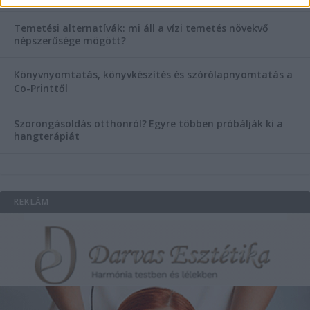
Temetési alternatívák: mi áll a vízi temetés növekvő
népszerűsége mögött?
Könyvnyomtatás, könyvkészítés és szórólapnyomtatás a
Co-Printtől
Szorongásoldás otthonról?
Egyre többen próbálják ki a
hangterápiát
REKLÁM