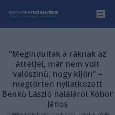
“Megindultak a ráknak az
áttétjei, már nem volt
valószínű, hogy kijön” –
megtörten nyilatkozott
Benkő László haláláról Kóbor
János
Írta:
Budapest Környéke központi szerkesztőség
|
2020.11.18. | szerda: