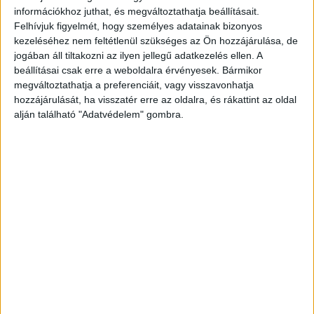
információkhoz juthat, és megváltoztathatja beállításait.
betegséggel küzdött.
Felhívjuk figyelmét, hogy személyes adatainak bizonyos
kezeléséhez nem feltétlenül szükséges az Ön hozzájárulása, de
jogában áll tiltakozni az ilyen jellegű adatkezelés ellen. A
beállításai csak erre a weboldalra érvényesek. Bármikor
megváltoztathatja a preferenciáit, vagy visszavonhatja
hozzájárulását, ha visszatér erre az oldalra, és rákattint az oldal
alján található "Adatvédelem" gombra.
Kóbor János összetört