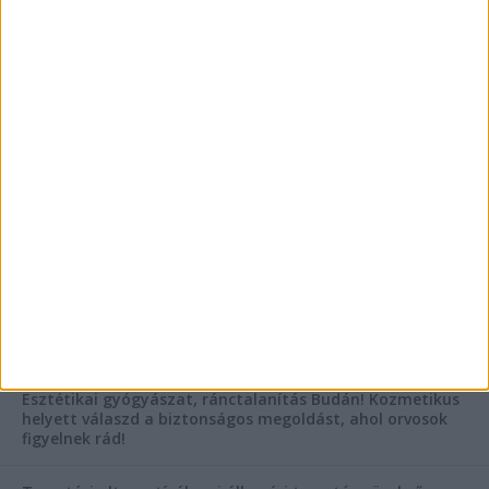
Vászoncipők otthoni tisztítása – gyakorlati
tanácsok
Mitől működik jól egy üzlettéri display?
AKTUÁLIS IDŐJÁRÁS
KIEMELT TÁMOGATÓI TARTALOM
Hogyan válasszunk bérelt teherautót a nagy melegben?
Esztétikai gyógyászat, ránctalanítás Budán! Kozmetikus
helyett válaszd a biztonságos megoldást, ahol orvosok
figyelnek rád!