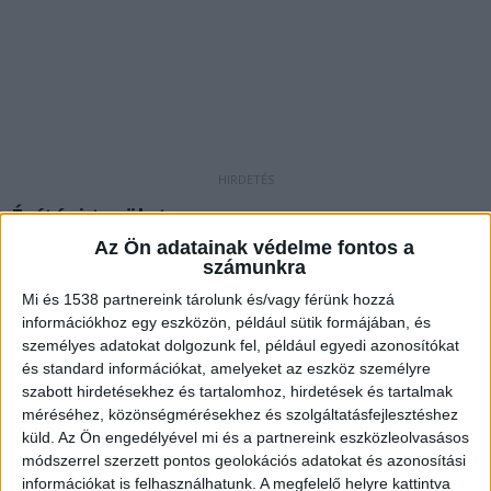
Építési területen
Az Ön adatainak védelme fontos a
A tájékoztatás szerint a főváros 21. kerületében
számunkra
szerdán találták meg a zárt építési területen a
Mi és 1538 partnereink tárolunk és/vagy férünk hozzá
robbanótestet. A tűzszerész járőrparancsnok
információkhoz egy eszközön, például sütik formájában, és
személyes adatokat dolgozunk fel, például egyedi azonosítókat
megállapította, hogy egy száz kilogrammos,
és standard információkat, amelyeket az eszköz személyre
második világháborús, éles orrgyújtószerkezetű
szabott hirdetésekhez és tartalomhoz, hirdetések és tartalmak
méréséhez, közönségmérésekhez és szolgáltatásfejlesztéshez
szovjet légibomba került elő.
A
küld.
Az Ön engedélyével mi és a partnereink eszközleolvasásos
BudaPestkörnyéke.hu legfrissebb híreit ide
módszerrel szerzett pontos geolokációs adatokat és azonosítási
kattintva éred el.
információkat is felhasználhatunk. A megfelelő helyre kattintva