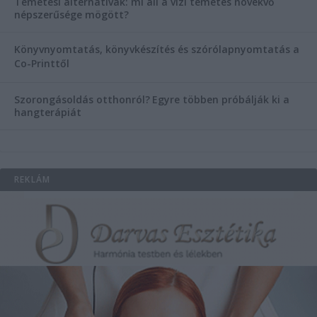
Temetési alternatívák: mi áll a vízi temetés növekvő
népszerűsége mögött?
Könyvnyomtatás, könyvkészítés és szórólapnyomtatás a
Co-Printtől
Szorongásoldás otthonról?
Egyre többen próbálják ki a
hangterápiát
REKLÁM