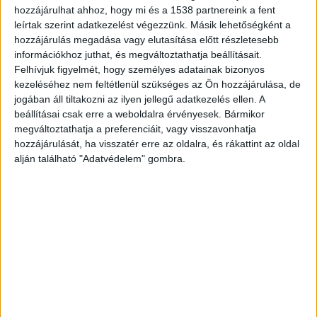
hozzájárulhat ahhoz, hogy mi és a 1538 partnereink a fent
leírtak szerint adatkezelést végezzünk. Másik lehetőségként a
hozzájárulás megadása vagy elutasítása előtt részletesebb
információkhoz juthat, és megváltoztathatja beállításait.
Felhívjuk figyelmét, hogy személyes adatainak bizonyos
kezeléséhez nem feltétlenül szükséges az Ön hozzájárulása, de
jogában áll tiltakozni az ilyen jellegű adatkezelés ellen. A
beállításai csak erre a weboldalra érvényesek. Bármikor
megváltoztathatja a preferenciáit, vagy visszavonhatja
hozzájárulását, ha visszatér erre az oldalra, és rákattint az oldal
alján található "Adatvédelem" gombra.
Kiürítik a területet
Ahhoz, hogy a robbanótestet elszállíthassák, a