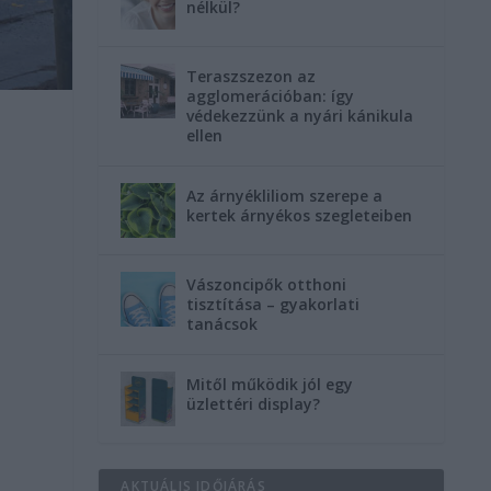
nélkül?
Teraszszezon az
agglomerációban: így
védekezzünk a nyári kánikula
ellen
Az árnyékliliom szerepe a
kertek árnyékos szegleteiben
Vászoncipők otthoni
tisztítása – gyakorlati
tanácsok
Mitől működik jól egy
üzlettéri display?
AKTUÁLIS IDŐJÁRÁS