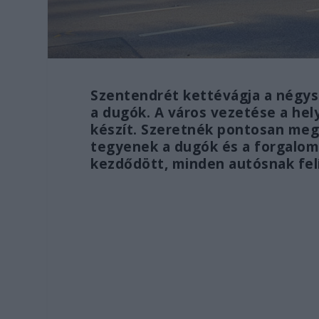
Szentendrét kettévágja a négysá
a dugók. A város vezetése a he
készít. Szeretnék pontosan megi
tegyenek a dugók és a forgalom 
kezdődött, minden autósnak fel