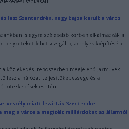
özlekedési szokásait.
és lesz Szentendrén, nagy bajba került a város
azánkban is egyre szélesebb körben alkalmazzák a
n helyzeteket lehet vizsgálni, amelyek kiépítésére
sz a közlekedési rendszerben megjelenő járművek
ő lesz a hálózat teljesítőképessége és a
ző intézkedések esetén.
setveszély miatt lezárták Szentendre
 meg a város a megítélt milliárdokat az államtól
orgalmi adatok és forgalmi áramlatok pontos,