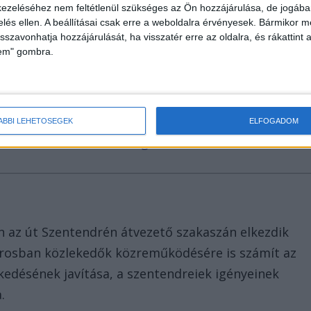
ezeléséhez nem feltétlenül szükséges az Ön hozzájárulása, de jogában 
zelés ellen. A beállításai csak erre a weboldalra érvényesek. Bármikor m
isszavonhatja hozzájárulását, ha visszatér erre az oldalra, és rákattint a
lem" gombra.
ázezrek olvassák. Olyan oldalakkal vagyunk egy
agy a Blikk. A Facebookon már 248 ezres a
, hogy helyben hirdetni a leghatékonyabb. Nálunk
ÁBBI LEHETŐSÉGEK
ELFOGADOM
eráció 3 milliós lakosságát.
n az út Szentendrén átvezető szakaszán elkezdik
árosban közlekedők közreműködésére is számít az
ekedésének javítása, a szentendreiek igényeinek
.