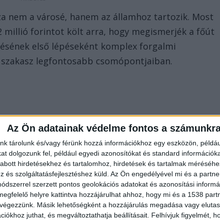
za nem a városé, hanem az államhoz tartozik. Most
millió forintot költ arra, hogy megismerjék a főút
ítésének első lépéseként komplex forgalmi
i szakasz legfontosabb csomópontjaiban.
Az Ön adatainak védelme fontos a számunkr
nk tárolunk és/vagy férünk hozzá információkhoz egy eszközön, példáu
t dolgozunk fel, például egyedi azonosítókat és standard információk
abott hirdetésekhez és tartalomhoz, hirdetések és tartalmak méréséhe
és szolgáltatásfejlesztéshez küld.
Az Ön engedélyével mi és a partne
dszerrel szerzett pontos geolokációs adatokat és azonosítási informác
megfelelő helyre kattintva hozzájárulhat ahhoz, hogy mi és a 1538 partne
ímre:
Különös kegyetlenséggel végeztek
 végezzünk. Másik lehetőségként a hozzájárulás megadása vagy elutasí
ővel: a főbűnös örökre börtönben maradhat
iókhoz juthat, és megváltoztathatja beállításait.
Felhívjuk figyelmét, 