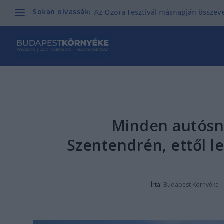
Sokan olvassák:
Az Ozora Fesztivál másnapján összeves
Minden autósna
Szentendrén, ettől l
Írta:
Budapest Környéke