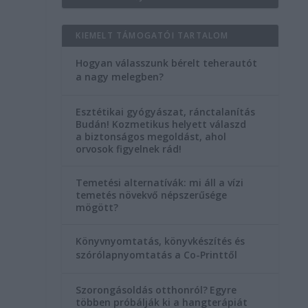
KIEMELT TÁMOGATÓI TARTALOM
Hogyan válasszunk bérelt teherautót
a nagy melegben?
Esztétikai gyógyászat, ránctalanítás
Budán! Kozmetikus helyett válaszd
a biztonságos megoldást, ahol
orvosok figyelnek rád!
Temetési alternatívák: mi áll a vízi
temetés növekvő népszerűsége
mögött?
Könyvnyomtatás, könyvkészítés és
szórólapnyomtatás a Co-Printtől
Szorongásoldás otthonról?
Egyre
többen próbálják ki a hangterápiát