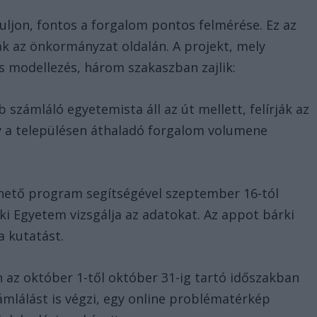
suljon, fontos a forgalom pontos felmérése. Ez az
ák az önkormányzat oldalán. A projekt, mely
 modellezés, három szakaszban zajlik:
számláló egyetemista áll az út mellett, felírják az
y a településen áthaladó forgalom volumene
lthető program segítségével szeptember 16-tól
i Egyetem vizsgálja az adatokat. Az appot bárki
 a kutatást.
az október 1-től október 31-ig tartó időszakban
mlálást is végzi, egy online problématérkép