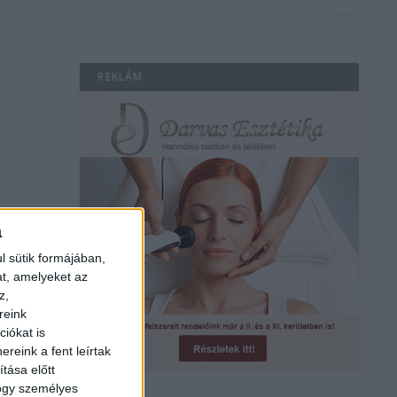
REKLÁM
a
l sütik formájában,
at, amelyeket az
z,
reink
iókat is
reink a fent leírtak
tása előtt
hogy személyes