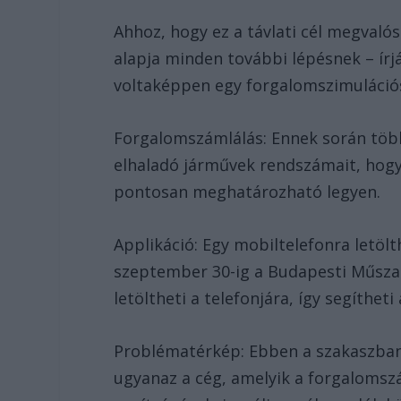
Ahhoz, hogy ez a távlati cél megvaló
alapja minden további lépésnek – írj
voltaképpen egy forgalomszimulációs
Forgalomszámlálás: Ennek során több 
elhaladó járművek rendszámait, hog
pontosan meghatározható legyen.
Applikáció: Egy mobiltelefonra letö
szeptember 30-ig a Budapesti Műszak
letöltheti a telefonjára, így segítheti
Problématérkép: Ebben a szakaszban 
ugyanaz a cég, amelyik a forgalomszá