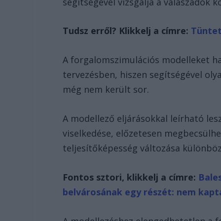
segítségével vizsgálja a válaszadók k
Tudsz erről? Klikkelj a címre:
Tüntet
A forgalomszimulációs modelleket h
tervezésben, hiszen segítségével olya
még nem került sor.
A modellező eljárásokkal leírható le
viselkedése, előzetesen megbecsülhet
teljesítőképesség változása különbö
Fontos sztori, klikkelj a címre:
Bale
belvárosának egy részét: nem kapta
A modellezéshez elengedhetetlen a f