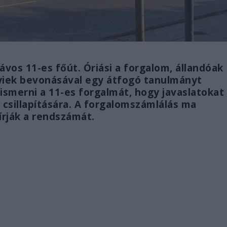
vos 11-es főút. Óriási a forgalom, állandóak
lyiek bevonásával egy átfogó tanulmányt
smerni a 11-es forgalmát, hogy javaslatokat
csillapítására. A forgalomszámlálás ma
írják a rendszámát.