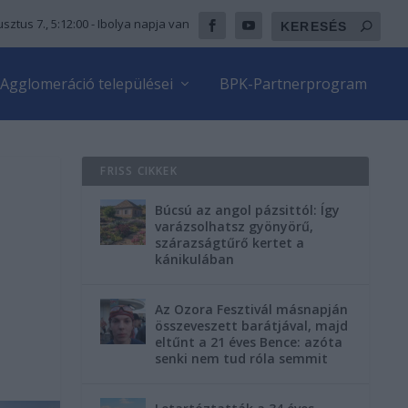
sztus 7., 5:12:01
- Ibolya napja van
Agglomeráció települései
BPK-Partnerprogram
FRISS CIKKEK
Búcsú az angol pázsittól: Így
varázsolhatsz gyönyörű,
szárazságtűrő kertet a
-
kánikulában
Az Ozora Fesztivál másnapján
összeveszett barátjával, majd
eltűnt a 21 éves Bence: azóta
senki nem tud róla semmit