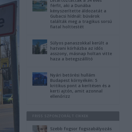
Letartóztatták a 34 éves
férfit, aki a Dunába
kényszerítette áldozatát a
Gubacsi hídnál: búvárok
találták meg a tragikus sorsú
fiatal holttestét
Súlyos panaszokkal került a
hatvani kórházba az idős
asszony, másnap holtan vitte
haza a betegszállító
Nyári betörési hullám
Budapest környékén: 5
kritikus pont a kerítésen és a
kerti ajtón, amit azonnal
ellenőrizz
FRISS SZPONZORÁLT CIKKEK
Szebb fogsor fogszabályozás