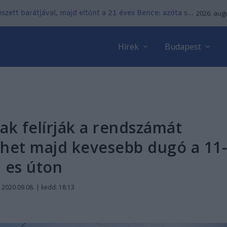
zett barátjával, majd eltűnt a 21 éves Bence: azóta s...
2026. augu
Hírek
Budapest
k felírják a rendszámát
ehet majd kevesebb dugó a 11
es úton
|
2020.09.08. | kedd: 18:13