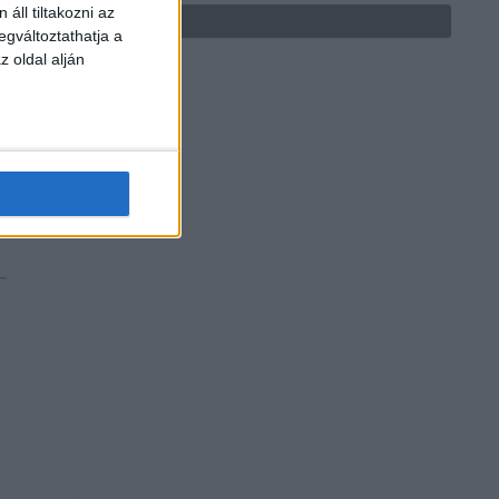
áll tiltakozni az
egváltoztathatja a
z oldal alján