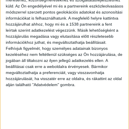
küld.
Az Ön engedélyével mi és a partnereink eszközleolvasásos
módszerrel szerzett pontos geolokációs adatokat és azonosítási
információkat is felhasználhatunk. A megfelelő helyre kattintva
hozzájárulhat ahhoz, hogy mi és a 1538 partnereink a fent
Álhírek terjednek
leírtak szerint adatkezelést végezzünk. Másik lehetőségként a
hozzájárulás megadása vagy elutasítása előtt részletesebb
“Ne hagyja, hogy félrevezessék a közösségi
információkhoz juthat, és megváltoztathatja beállításait.
oldalakon terjengő valótlan hírek! Egy közösségi
Felhívjuk figyelmét, hogy személyes adatainak bizonyos
oldalon a napokban megjelent, majd többen
kezeléséhez nem feltétlenül szükséges az Ön hozzájárulása, de
jogában áll tiltakozni az ilyen jellegű adatkezelés ellen. A
megosztották azt a valótlan tartalmú bejegyzést,
beállításai csak erre a weboldalra érvényesek. Bármikor
amely szerint a szentendrei HÉV vonalán és a
megváltoztathatja a preferenciáit, vagy visszavonhatja
hozzájárulását, ha visszatér erre az oldalra, és rákattint az oldal
megállókban egy ismeretlen férfi gyerekeket
alján található "Adatvédelem" gombra.
szólít le, és velük szemben agresszívan lép fel. Az
állítólagos zaklatóról egy kép is bekerült a
szóban forgó posztba, amelyet a korábbiakban,
több vármegyében, hasonló tartalommal ezrek
osztottak meg” – írja közleményében a Pest