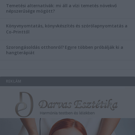
Temetési alternatívák: mi áll a vízi temetés növekvő
népszerűsége mögött?
Könyvnyomtatás, könyvkészítés és szórólapnyomtatás a
Co-Printtől
Szorongásoldás otthonról?
Egyre többen próbálják ki a
hangterápiát
REKLÁM