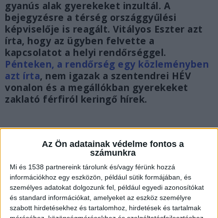
gyanús alak gyerekeket inzultál. A
bejegyzésre a térség országgyűlési
képviselője is reagált. Vitályos Eszter azt
írta, hogy az ügyben felvette a
kapcsolatot a helyi rendőrséggel.
Pénteken, a rendőrség egy közleményben
azt írta
, nem igazak a szentendrei HÉV
vonalon és a megállókban gyerekeket
zaklató férfiról keringő hírek.
Az Ön adatainak védelme fontos a
számunkra
Mi és 1538 partnereink tárolunk és/vagy férünk hozzá
információkhoz egy eszközön, például sütik formájában, és
személyes adatokat dolgozunk fel, például egyedi azonosítókat
és standard információkat, amelyeket az eszköz személyre
szabott hirdetésekhez és tartalomhoz, hirdetések és tartalmak
méréséhez, közönségmérésekhez és szolgáltatásfejlesztéshez