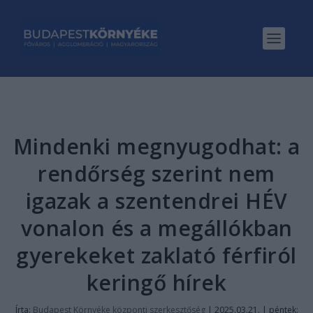
Mindenki megnyugodhat: a
rendőrség szerint nem
igazak a szentendrei HÉV
vonalon és a megállókban
gyerekeket zaklató férfiról
keringő hírek
Írta:
Budapest Környéke központi szerkesztőség
|
2025.03.21. | péntek: