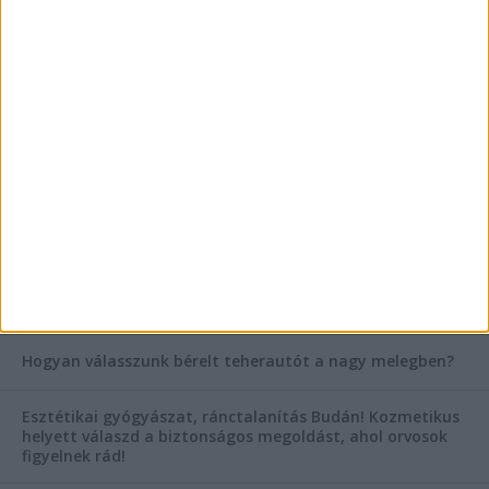
Az árnyékliliom szerepe a kertek árnyékos
szegleteiben
Vászoncipők otthoni tisztítása – gyakorlati
tanácsok
AKTUÁLIS IDŐJÁRÁS
KIEMELT TÁMOGATÓI TARTALOM
Hogyan válasszunk bérelt teherautót a nagy melegben?
Esztétikai gyógyászat, ránctalanítás Budán! Kozmetikus
helyett válaszd a biztonságos megoldást, ahol orvosok
figyelnek rád!