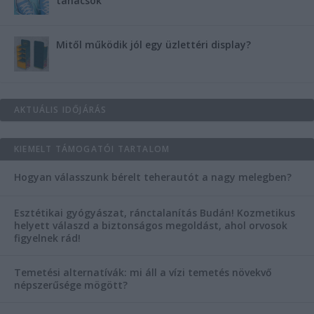
tanácsok
Mitől működik jól egy üzlettéri display?
AKTUÁLIS IDŐJÁRÁS
KIEMELT TÁMOGATÓI TARTALOM
Hogyan válasszunk bérelt teherautót a nagy melegben?
Esztétikai gyógyászat, ránctalanítás Budán! Kozmetikus
helyett válaszd a biztonságos megoldást, ahol orvosok
figyelnek rád!
Temetési alternatívák: mi áll a vízi temetés növekvő
népszerűsége mögött?