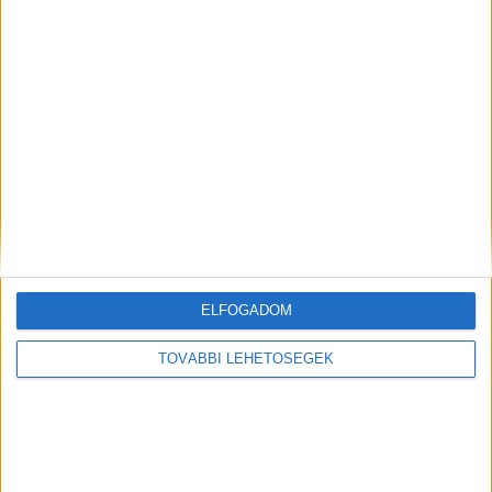
forgalomtechnikai megoldása jelenleg még
egyeztetés alatt áll. Ezekről az önkormányzat a
forgalomtechnikai vizsgálat, és a csomópontok,
balra kanyarodási lehetőségek környékén lévő
utcák lehetséges forgalmi rendjének elemzését
követően foglal állást.
Ide kapcsolódik:
Durva
videó! Halomra gázolta egy autó a gyalogosokat
Szentendrén (18+)
Baleset a 11-es úton Szentendrén
ELFOGADOM
TOVÁBBI LEHETŐSÉGEK