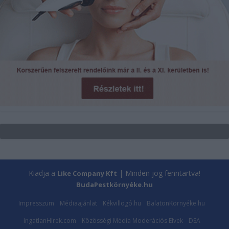
Kiadja a
| Minden jog fenntartva!
Like Company Kft
BudaPestkörnyéke.hu
Impresszum
Médiaajánlat
Kékvillogó.hu
BalatonKörnyéke.hu
IngatlanHírek.com
Közösségi Média Moderációs Elvek
DSA