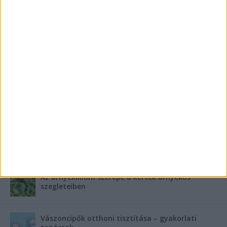
500 milliós adót kap a nyakába a Bosnyák téri
gigaépület tulajdonosa Zuglótól – Bayer
Constructnak sokba fog kerülni a bukott állami
gigaüzlet
FRISS SZPONZORÁLT CIKKEK
Szebb fogsor fogszabályozás nélkül?
Teraszszezon az agglomerációban: így
védekezzünk a nyári kánikula ellen
Az árnyékliliom szerepe a kertek árnyékos
szegleteiben
Vászoncipők otthoni tisztítása – gyakorlati