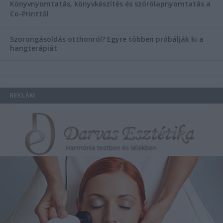
Könyvnyomtatás, könyvkészítés és szórólapnyomtatás a
Co-Printtől
Szorongásoldás otthonról?
Egyre többen próbálják ki a
hangterápiát
REKLÁM