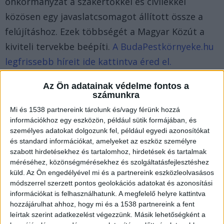
önkormányzat a szakértőkkel és civilekkel
közösen egy javaslatcsomagot állított össze a
felújításhoz. Ezek többségét a Magyar Közút a
kiviteli tervekbe beépíti.
A BudaPestkörnyeke.hu
legfrissebb híreit ide kattintva éred el.
Az Ön adatainak védelme fontos a
számunkra
Mi és 1538 partnereink tárolunk és/vagy férünk hozzá
információkhoz egy eszközön, például sütik formájában, és
személyes adatokat dolgozunk fel, például egyedi azonosítókat
és standard információkat, amelyeket az eszköz személyre
szabott hirdetésekhez és tartalomhoz, hirdetések és tartalmak
méréséhez, közönségmérésekhez és szolgáltatásfejlesztéshez
küld.
Az Ön engedélyével mi és a partnereink eszközleolvasásos
módszerrel szerzett pontos geolokációs adatokat és azonosítási
információkat is felhasználhatunk. A megfelelő helyre kattintva
hozzájárulhat ahhoz, hogy mi és a 1538 partnereink a fent
leírtak szerint adatkezelést végezzünk. Másik lehetőségként a