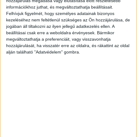
hozzájárulás megadása vagy elutasítása előtt részletesebb
információkhoz juthat, és megváltoztathatja beállításait.
Felhívjuk figyelmét, hogy személyes adatainak bizonyos
Nem csak aszfaltozásról szól a munka
kezeléséhez nem feltétlenül szükséges az Ön hozzájárulása, de
jogában áll tiltakozni az ilyen jellegű adatkezelés ellen. A
A rekonstrukció jóval több lesz,
beállításai csak erre a weboldalra érvényesek. Bármikor
mint egy útburkolat-felújítás és csapadékvíz-
megváltoztathatja a preferenciáit, vagy visszavonhatja
hozzájárulását, ha visszatér erre az oldalra, és rákattint az oldal
elvezetés megoldása. A burkolatfelújításon és a
alján található "Adatvédelem" gombra.
zártrendszerű csapadékvíz-elvezetésen kívül a
tervekbe ugyanis több, a biztonságos
közlekedést és a gyorsabb áthaladást szolgáló
elem épült be az egyeztetések során –
írják
Szentendre hivatalos oldalán.