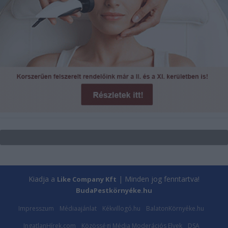
Kiadja a
| Minden jog fenntartva!
Like Company Kft
BudaPestkörnyéke.hu
Impresszum
Médiaajánlat
Kékvillogó.hu
BalatonKörnyéke.hu
IngatlanHírek.com
Közösségi Média Moderációs Elvek
DSA