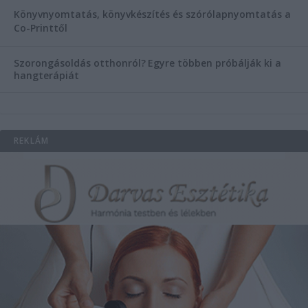
Könyvnyomtatás, könyvkészítés és szórólapnyomtatás a
Co-Printtől
Szorongásoldás otthonról?
Egyre többen próbálják ki a
hangterápiát
REKLÁM