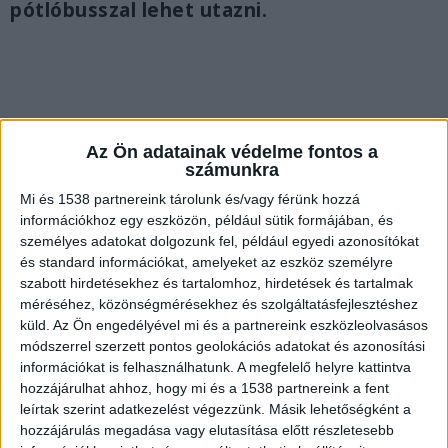
pótlóbusszal lehet utazni.
Az Ön adatainak védelme fontos a
számunkra
Mi és 1538 partnereink tárolunk és/vagy férünk hozzá
információkhoz egy eszközön, például sütik formájában, és
személyes adatokat dolgozunk fel, például egyedi azonosítókat
és standard információkat, amelyeket az eszköz személyre
szabott hirdetésekhez és tartalomhoz, hirdetések és tartalmak
méréséhez, közönségmérésekhez és szolgáltatásfejlesztéshez
küld.
Az Ön engedélyével mi és a partnereink eszközleolvasásos
módszerrel szerzett pontos geolokációs adatokat és azonosítási
Dél-Buda és a belváros között az M4-es metró
információkat is felhasználhatunk. A megfelelő helyre kattintva
továbbra is alternatív utazási lehetőséget kínál.
hozzájárulhat ahhoz, hogy mi és a 1538 partnereink a fent
A gépjárművel közlekedőknek a Petőfi híd, budai
leírtak szerint adatkezelést végezzünk. Másik lehetőségként a
hozzájárulás megadása vagy elutasítása előtt részletesebb
hídfő térségében, valamint a Corvin-negyed és a