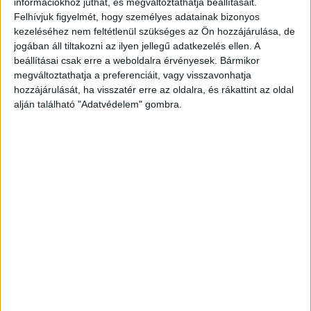
információkhoz juthat, és megváltoztathatja beállításait.
Baross utca között kell közúti korlátozásokra
Felhívjuk figyelmét, hogy személyes adatainak bizonyos
kezeléséhez nem feltétlenül szükséges az Ön hozzájárulása, de
számítani – írja a BKK a BudaPestkörnyéke.hu
jogában áll tiltakozni az ilyen jellegű adatkezelés ellen. A
hírportálnak küldött közleményében.
beállításai csak erre a weboldalra érvényesek. Bármikor
megváltoztathatja a preferenciáit, vagy visszavonhatja
hozzájárulását, ha visszatér erre az oldalra, és rákattint az oldal
alján található "Adatvédelem" gombra.