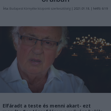
Írta:
Budapest Környéke központi szerkesztőség
|
2021.01.18. | hétfő: 6:19
Elfáradt a teste és menni akart- ezt