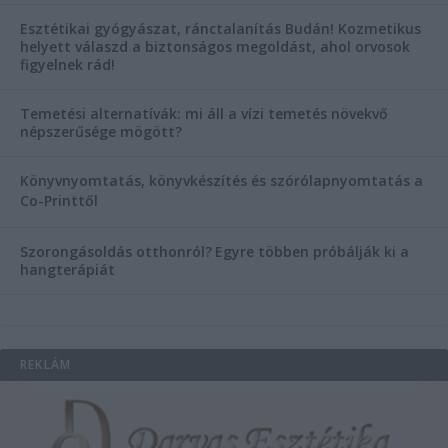
Esztétikai gyógyászat, ránctalanítás Budán! Kozmetikus
helyett válaszd a biztonságos megoldást, ahol orvosok
figyelnek rád!
Temetési alternatívák: mi áll a vízi temetés növekvő
népszerűsége mögött?
Könyvnyomtatás, könyvkészítés és szórólapnyomtatás a
Co-Printtől
Szorongásoldás otthonról?
Egyre többen próbálják ki a
hangterápiát
REKLÁM