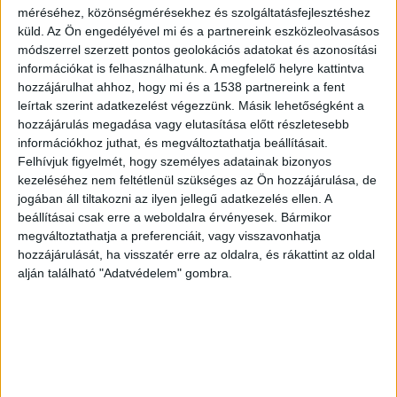
méréséhez, közönségmérésekhez és szolgáltatásfejlesztéshez
Vasárnap hajnalban, 82 éves korában elhunyt Sas
küld.
Az Ön engedélyével mi és a partnereink eszközleolvasásos
József. Az évek óta súlyosan beteg humorista
módszerrel szerzett pontos geolokációs adatokat és azonosítási
információkat is felhasználhatunk. A megfelelő helyre kattintva
szerveztét megtámadta a koronavírus. Kórházba
hozzájárulhat ahhoz, hogy mi és a 1538 partnereink a fent
került, szerettei és barátai bíztak abban, hogy a
leírtak szerint adatkezelést végezzünk. Másik lehetőségként a
hozzájárulás megadása vagy elutasítása előtt részletesebb
művész felépül.
A BudaPestkörnyéke.hu
információkhoz juthat, és megváltoztathatja beállításait.
legfrissebb híreit ide kattintva éred el!
Felhívjuk figyelmét, hogy személyes adatainak bizonyos
kezeléséhez nem feltétlenül szükséges az Ön hozzájárulása, de
jogában áll tiltakozni az ilyen jellegű adatkezelés ellen. A
beállításai csak erre a weboldalra érvényesek. Bármikor
megváltoztathatja a preferenciáit, vagy visszavonhatja
hozzájárulását, ha visszatér erre az oldalra, és rákattint az oldal
alján található "Adatvédelem" gombra.