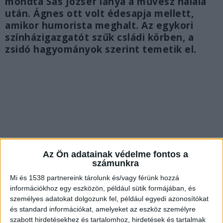
mondta Sas József lánya a művész halála
után. Ágnes ott volt édesapja mellett,
amikor humorista meghalt. Az egykori
színházigazgatót szűk csládi körben, a
zsidó hagyományok szerint temetik el.
Az Ön adatainak védelme fontos a
számunkra
Mi és 1538 partnereink tárolunk és/vagy férünk hozzá
információkhoz egy eszközön, például sütik formájában, és
személyes adatokat dolgozunk fel, például egyedi azonosítókat
és standard információkat, amelyeket az eszköz személyre
Meghalt Sas József
szabott hirdetésekhez és tartalomhoz, hirdetések és tartalmak