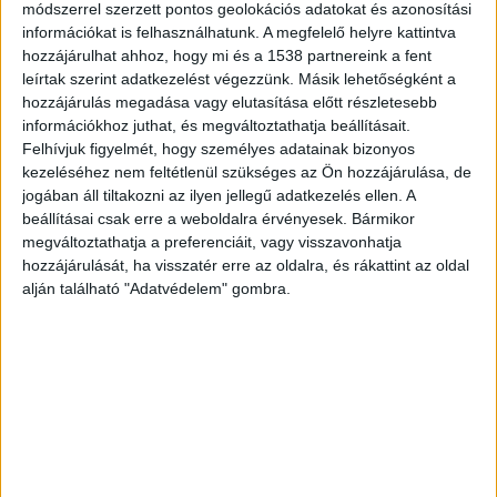
módszerrel szerzett pontos geolokációs adatokat és azonosítási
információkat is felhasználhatunk. A megfelelő helyre kattintva
hozzájárulhat ahhoz, hogy mi és a 1538 partnereink a fent
leírtak szerint adatkezelést végezzünk. Másik lehetőségként a
Búvárok találták meg
hozzájárulás megadása vagy elutasítása előtt részletesebb
információkhoz juthat, és megváltoztathatja beállításait.
Szonártechnika és búvárok segítségével találták
Felhívjuk figyelmét, hogy személyes adatainak bizonyos
kezeléséhez nem feltétlenül szükséges az Ön hozzájárulása, de
meg azt 27 éves férfit, aki vasárnap a délutáni
jogában áll tiltakozni az ilyen jellegű adatkezelés ellen. A
órákban merült el egy dunavarsányi bányatóban.
beállításai csak erre a weboldalra érvényesek. Bármikor
megváltoztathatja a preferenciáit, vagy visszavonhatja
A Pest Vármegyei Katasztrófavédelmi
hozzájárulását, ha visszatér erre az oldalra, és rákattint az oldal
Igazgatóságtól érkezett a riasztást a helyszínre,
alján található "Adatvédelem" gombra.
a szigetszentmiklósi hivatásos tűzoltók
irányítása mellett a rendőrség és a mentők
jelenlétében kezdték meg az eltűnt keresését.