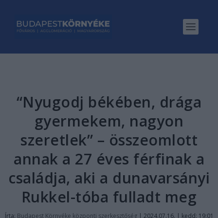
“Nyugodj békében, drága
gyermekem, nagyon
szeretlek” – összeomlott
annak a 27 éves férfinak a
családja, aki a dunavarsányi
Rukkel-tóba fulladt meg
Írta:
Budapest Környéke központi szerkesztőség
|
2024.07.16. | kedd: 19:01