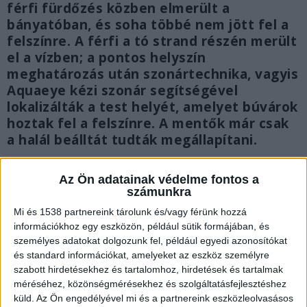
férfi fürdőzés közben elmerült a
bányatóban, és soha többé nem jött fel a
felszínre. A férfi a tó strand részén merült
el a vízben; a pontos helyszín
meghatározás után szonártechnika, vagyis
Aquaeye kézi szonár segítségével
lokalizálták a test helyét, amelyet búvárok
hoztak fel a felszínre. A mentők már csak
a halál beálltát tudták megállapítani.
Az Ön adatainak védelme fontos a
számunkra
Mi és 1538 partnereink tárolunk és/vagy férünk hozzá
információkhoz egy eszközön, például sütik formájában, és
személyes adatokat dolgozunk fel, például egyedi azonosítókat
és standard információkat, amelyeket az eszköz személyre
szabott hirdetésekhez és tartalomhoz, hirdetések és tartalmak
méréséhez, közönségmérésekhez és szolgáltatásfejlesztéshez
küld.
Az Ön engedélyével mi és a partnereink eszközleolvasásos