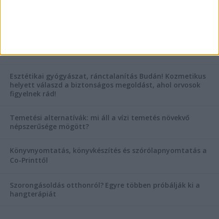
AKTUÁLIS IDŐJÁRÁS
KIEMELT TÁMOGATÓI TARTALOM
Hogyan válasszunk bérelt teherautót a nagy melegben?
Esztétikai gyógyászat, ránctalanítás Budán! Kozmetikus
helyett válaszd a biztonságos megoldást, ahol orvosok
figyelnek rád!
Temetési alternatívák: mi áll a vízi temetés növekvő
népszerűsége mögött?
Könyvnyomtatás, könyvkészítés és szórólapnyomtatás a
Co-Printtől
Szorongásoldás otthonról?
Egyre többen próbálják ki a
hangterápiát