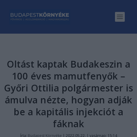
Oltást kaptak Budakeszin a
100 éves mamutfenyők –
Győri Ottilia polgármester is
ámulva nézte, hogyan adják
be a kapitális injekciót a
fáknak
Írta:
Budapest Környéke
|
2022.05.22. | vasárnap: 15:14