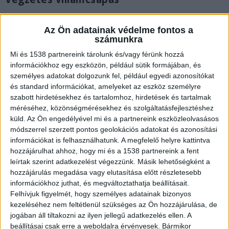
Eredetileg három Hegyi mamutfenyőt ültettek a
Az Ön adatainak védelme fontos a
mai Budakeszi területén egykor a Zichy-uradalom
számunkra
kertjében. Az egyik villámcsapás miatt kidőlt, az
Mi és 1538 partnereink tárolunk és/vagy férünk hozzá
uradalmat aztán elsöpörte a történelem. Maradt
információkhoz egy eszközön, például sütik formájában, és
személyes adatokat dolgozunk fel, például egyedi azonosítókat
tehát két csodaszép fenyő a ma már bárki által
és standard információkat, amelyeket az eszköz személyre
látogatható parkban. Budakeszi Páty felöli
szabott hirdetésekhez és tartalomhoz, hirdetések és tartalmak
méréséhez, közönségmérésekhez és szolgáltatásfejlesztéshez
végéhez, a buszvégállomáshoz közel, a település
küld.
Az Ön engedélyével mi és a partnereink eszközleolvasásos
szélén magasodik a két óriás. Kis hídon kell
módszerrel szerzett pontos geolokációs adatokat és azonosítási
átmenni a parkolóból, hogy megérkezzünk a
információkat is felhasználhatunk. A megfelelő helyre kattintva
hozzájárulhat ahhoz, hogy mi és a 1538 partnereink a fent
rétre. Már messziről látszik, hogy itt bizony nem
leírtak szerint adatkezelést végezzünk. Másik lehetőségként a
mindennapi fákról van szó.
A
hozzájárulás megadása vagy elutasítása előtt részletesebb
információkhoz juthat, és megváltoztathatja beállításait.
BudaPestkörnyeke.hu legfrissebb híreit ide
Felhívjuk figyelmét, hogy személyes adatainak bizonyos
kattintva éred el.
kezeléséhez nem feltétlenül szükséges az Ön hozzájárulása, de
jogában áll tiltakozni az ilyen jellegű adatkezelés ellen. A
beállításai csak erre a weboldalra érvényesek. Bármikor