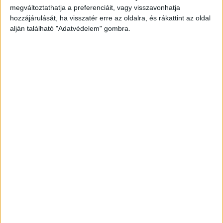
megváltoztathatja a preferenciáit, vagy visszavonhatja
hozzájárulását, ha visszatér erre az oldalra, és rákattint az oldal
alján található "Adatvédelem" gombra.
10 emelet magasak
A két mamutfenyőt állítólag 1908-ban ültették,
akkor ár 10 évesek voltak. Most 35 méter
magasak, vagyis akkorák, mint egy 10 emeletes