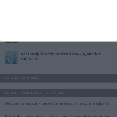
Teraszszezon az agglomerációban: így
védekezzünk a nyári kánikula ellen
Az árnyékliliom szerepe a kertek árnyékos
szegleteiben
Vászoncipők otthoni tisztítása – gyakorlati
tanácsok
AKTUÁLIS IDŐJÁRÁS
KIEMELT TÁMOGATÓI TARTALOM
Hogyan válasszunk bérelt teherautót a nagy melegben?
Esztétikai gyógyászat, ránctalanítás Budán! Kozmetikus