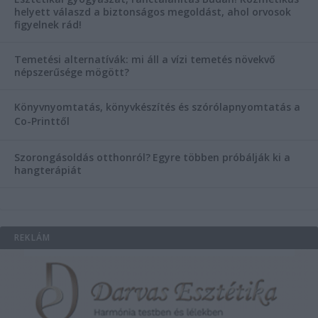
helyett válaszd a biztonságos megoldást, ahol orvosok
figyelnek rád!
Temetési alternatívák: mi áll a vízi temetés növekvő
népszerűsége mögött?
Könyvnyomtatás, könyvkészítés és szórólapnyomtatás a
Co-Printtől
Szorongásoldás otthonról?
Egyre többen próbálják ki a
hangterápiát
REKLÁM