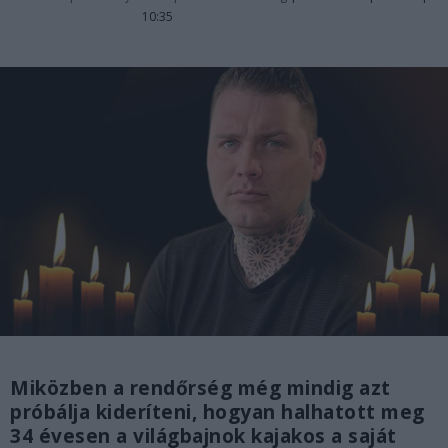
10:35
Miközben a rendőrség még mindig azt
próbálja kideríteni, hogyan halhatott meg
34 évesen a világbajnok kajakos a saját