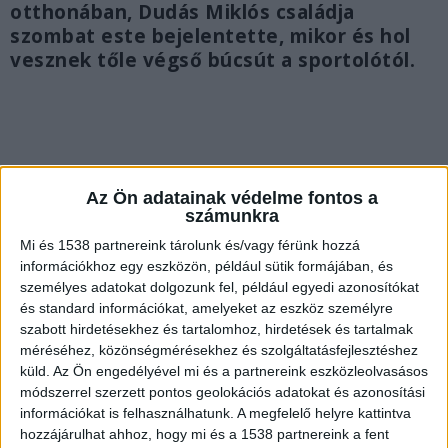
otthonában, Dudás Miklós családja
szombat este bejelentette, mikor és hol
vesznek tőle végső búcsút a sportolótól.
Az Ön adatainak védelme fontos a
számunkra
Mi és 1538 partnereink tárolunk és/vagy férünk hozzá
információkhoz egy eszközön, például sütik formájában, és
személyes adatokat dolgozunk fel, például egyedi azonosítókat
és standard információkat, amelyeket az eszköz személyre
szabott hirdetésekhez és tartalomhoz, hirdetések és tartalmak
méréséhez, közönségmérésekhez és szolgáltatásfejlesztéshez
küld.
Az Ön engedélyével mi és a partnereink eszközleolvasásos
módszerrel szerzett pontos geolokációs adatokat és azonosítási
Pestszentlőrincen temetik
információkat is felhasználhatunk. A megfelelő helyre kattintva
„Örökké a szívünkben élsz Apa, Szerelmem,
hozzájárulhat ahhoz, hogy mi és a 1538 partnereink a fent