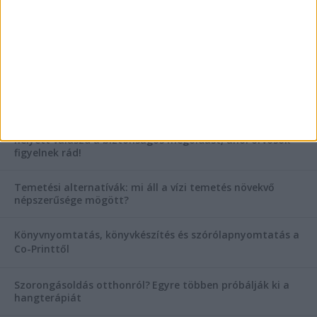
AKTUÁLIS IDŐJÁRÁS
KIEMELT TÁMOGATÓI TARTALOM
Hogyan válasszunk bérelt teherautót a nagy melegben?
Esztétikai gyógyászat, ránctalanítás Budán! Kozmetikus
helyett válaszd a biztonságos megoldást, ahol orvosok
figyelnek rád!
Temetési alternatívák: mi áll a vízi temetés növekvő
népszerűsége mögött?
Könyvnyomtatás, könyvkészítés és szórólapnyomtatás a
Co-Printtől
Szorongásoldás otthonról?
Egyre többen próbálják ki a
hangterápiát