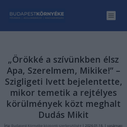
„Örökké a szívünkben élsz
Apa, Szerelmem, Mikike!” –
Szigligeti Ivett bejelentette,
mikor temetik a rejtélyes
körülmények közt meghalt
Dudás Mikit
Írta:
Budapest Környéke központi szerkesztőség
|
2026.01.18. | vasárnap: