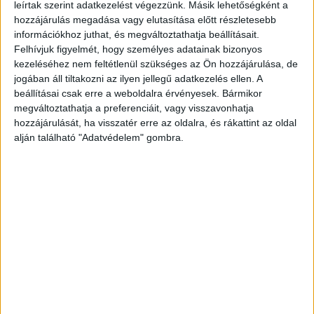
leírtak szerint adatkezelést végezzünk. Másik lehetőségként a
Mikike!” – írta Szigligeti Ivett a közösségi oldalán.
hozzájárulás megadása vagy elutasítása előtt részletesebb
A sportolót január 30-án, pénteken 12 órakor
információkhoz juthat, és megváltoztathatja beállításait.
Felhívjuk figyelmét, hogy személyes adatainak bizonyos
helyezik örök nyugalomra a Pestszentlőrinci
kezeléséhez nem feltétlenül szükséges az Ön hozzájárulása, de
temetőben.
A Budapest és Környéke hírportál
jogában áll tiltakozni az ilyen jellegű adatkezelés ellen. A
beállításai csak erre a weboldalra érvényesek. Bármikor
legfrissebb híreit ide kattintva éred el! A
megváltoztathatja a preferenciáit, vagy visszavonhatja
Facebookon már 252 ezernél is többen követnek
hozzájárulását, ha visszatér erre az oldalra, és rákattint az oldal
minket.
alján található "Adatvédelem" gombra.