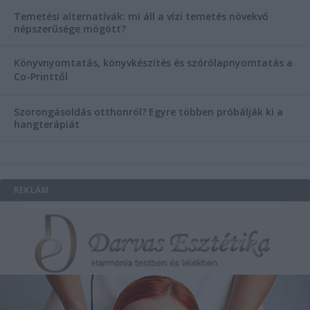
Temetési alternatívák: mi áll a vízi temetés növekvő
népszerűsége mögött?
Könyvnyomtatás, könyvkészítés és szórólapnyomtatás a
Co-Printtől
Szorongásoldás otthonról?
Egyre többen próbálják ki a
hangterápiát
REKLÁM