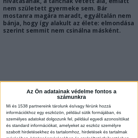
hivatásának, a táncnak vetett alá, emiatt
nem született gyermeke sem. Bár
mostanra magára maradt, egyáltalán nem
bánja, hogy így alakult az élete: elmondása
szerint semmit nem csinálna másként.
Az Ön adatainak védelme fontos a
számunkra
Mi és 1538 partnereink tárolunk és/vagy férünk hozzá
információkhoz egy eszközön, például sütik formájában, és
személyes adatokat dolgozunk fel, például egyedi azonosítókat
és standard információkat, amelyeket az eszköz személyre
szabott hirdetésekhez és tartalomhoz, hirdetések és tartalmak
Egyedül van, de nem magányos