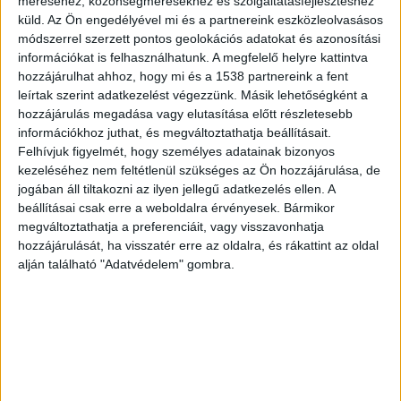
méréséhez, közönségmérésekhez és szolgáltatásfejlesztéshez
küld.
Az Ön engedélyével mi és a partnereink eszközleolvasásos
Igaz, hogy már egy családtagja sem él, ám ez
módszerrel szerzett pontos geolokációs adatokat és azonosítási
nem jelenti azt, hogy a táncművésznek ne lenne
információkat is felhasználhatunk. A megfelelő helyre kattintva
társasága. Bevallása szerint soha nincs egyedül,
hozzájárulhat ahhoz, hogy mi és a 1538 partnereink a fent
leírtak szerint adatkezelést végezzünk. Másik lehetőségként a
illetve magányosnak sem érzi magát. „Csak
hozzájárulás megadása vagy elutasítása előtt részletesebb
látszatra nem vagyok emberek között, mert
információkhoz juthat, és megváltoztathatja beállításait.
Felhívjuk figyelmét, hogy személyes adatainak bizonyos
nagyon megválogatom, kinek a társaságában
kezeléséhez nem feltétlenül szükséges az Ön hozzájárulása, de
ülök le, kivel szívok egy levegőt. Szentestére is
jogában áll tiltakozni az ilyen jellegű adatkezelés ellen. A
beállításai csak erre a weboldalra érvényesek. Bármikor
van pár meghívásom, de nem döntöttem még el,
megváltoztathatja a preferenciáit, vagy visszavonhatja
hova megyek – fogalmazott az ünnepek előtt
hozzájárulását, ha visszatér erre az oldalra, és rákattint az oldal
Ilona a Dr. Milesz News 24 Channelen dr. Karizs
alján található "Adatvédelem" gombra.
Tamás vendégeként.
A BudaPestkörnyéke.hu
legfrissebb híreit ide kattintva éred el.