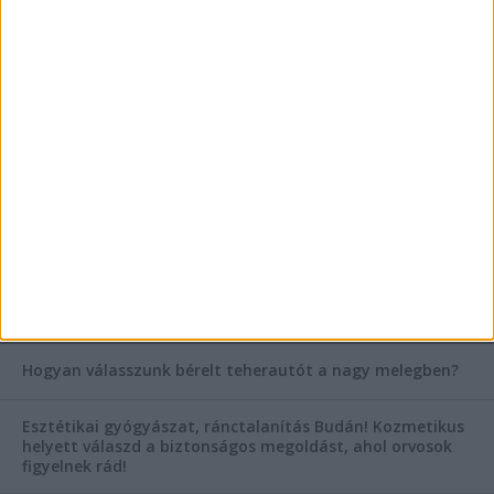
szegleteiben
Vászoncipők otthoni tisztítása – gyakorlati
tanácsok
Mitől működik jól egy üzlettéri display?
AKTUÁLIS IDŐJÁRÁS
KIEMELT TÁMOGATÓI TARTALOM
Hogyan válasszunk bérelt teherautót a nagy melegben?
Esztétikai gyógyászat, ránctalanítás Budán! Kozmetikus
helyett válaszd a biztonságos megoldást, ahol orvosok
figyelnek rád!