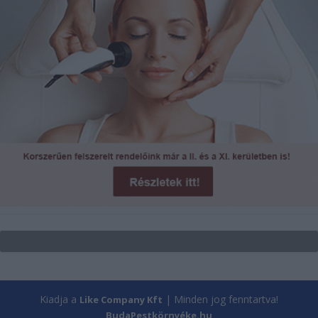
Kiadja a
| Minden jog fenntartva!
Like Company Kft
BudaPestkörnyéke.hu