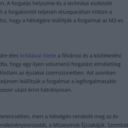
n. A forgatás helyszíne és a technikai eszközök
 a forgalomtól teljesen elszeparáltan intézni a
st, hogy a hétvégére leállítják a forgalmat az M2-es
ndre éles
kritikával illette
a fővárosi és a közlekedési
ta, hogy egy ilyen volumenű forgatást elméletileg
ósítani az éjszakai üzemszünetben. Azt azonban
 teljesen leállítsák a forgalmat a legforgalmasabb
zezer utast érint hátrányosan.
 szerencsétlen, mert a hétvégén rendezik meg az év
rendezvénysorozatát, a Múzeumok Éjszakáját. Szomba