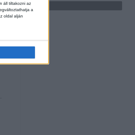
áll tiltakozni az
egváltoztathatja a
z oldal alján
n