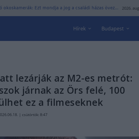
tó okoskamerák: Ezt mondja a jog a családi házas övez...
2026. aug
Hírek
Budapest
tt lezárják az M2-es metrót:
zok járnak az Örs felé, 100
ülhet ez a filmeseknek
026.06.18. | csütörtök: 8:47