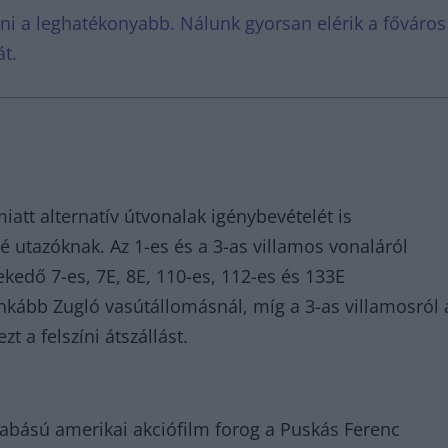
tni a leghatékonyabb. Nálunk gyorsan elérik a főváros
át.
att alternatív útvonalak igénybevételét is
é utazóknak. Az 1-es és a 3-as villamos vonaláról
kedő 7-es, 7E, 8E, 110-es, 112-es és 133E
inkább Zugló vasútállomásnál, míg a 3-as villamosról 
 a felszíni átszállást.
zabású amerikai akciófilm forog a Puskás Ferenc