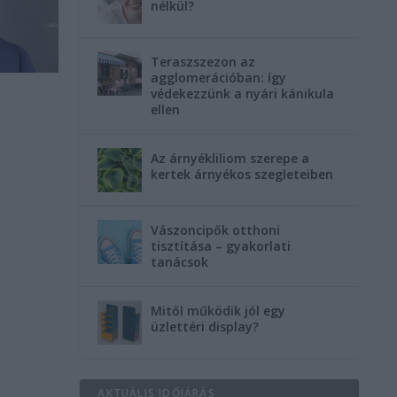
nélkül?
Teraszszezon az
agglomerációban: így
védekezzünk a nyári kánikula
ellen
Az árnyékliliom szerepe a
kertek árnyékos szegleteiben
Vászoncipők otthoni
tisztítása – gyakorlati
tanácsok
Mitől működik jól egy
üzlettéri display?
AKTUÁLIS IDŐJÁRÁS