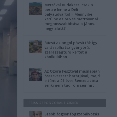
Metróval Budakeszi csak 8
percre lenne a Déli
pályaudvartól – Mennyibe
kerülne az M2-es metróvonal
meghosszabbítása a János-
hegy alatt?
Búcsú az angol pázsittól: Így
varázsolhatsz gyönyörű,
szárazságtűrő kertet a
kánikulában
Az Ozora Fesztivál másnapján
összeveszett barátjával, majd
eltűnt a 21 éves Bence: azóta
senki nem tud róla semmit
FRISS SZPONZORÁLT CIKKEK
Szebb fogsor fogszabályozás