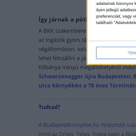
adatainak bizonyos k
ilyen jellegű adatke
preferenciáit, vagy v
Így járnak a pótlóbuszok
található "Adatvéde
A BKK szakemberei már kijelölték a pó
az ingázók gyors tájékoztatása érdekéb
végállomáson, valamint a Kerepesi út b
TOV
lehet felszállni a járatokra. A belvár
Kőbánya irányú megállóhelyéről indu
Schwarzenegger újra Budapesten: Bi
utca környékén a 78 éves Terminát
Tudtad?
A BudapestKörnyéke.hu hírportált száz
mint az Origo, Telex, Index vagy a Bl