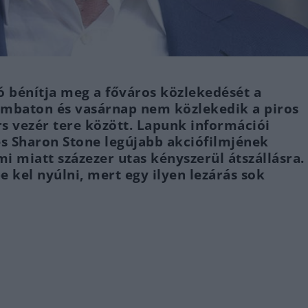
 bénítja meg a főváros közlekedését a
zombaton és vasárnap nem közlekedik a piros
rs vezér tere között. Lapunk információi
s Sharon Stone legújabb akciófilmjének
ami miatt százezer utas kényszerül átszállásra.
 kel nyúlni, mert egy ilyen lezárás sok