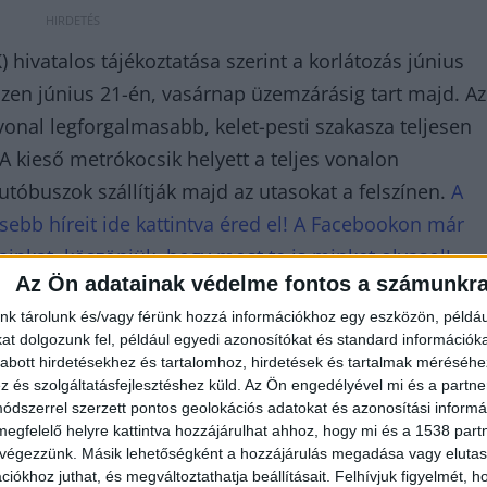
hivatalos tájékoztatása szerint a korlátozás június
en június 21-én, vasárnap üzemzárásig tart majd. Az
vonal legforgalmasabb, kelet-pesti szakasza teljesen
 kieső metrókocsik helyett a teljes vonalon
óbuszok szállítják majd az utasokat a felszínen.
A
sebb híreit ide kattintva éred el! A Facebookon már
jainkat, köszönjük, hogy most te is minket olvasol!
Az Ön adatainak védelme fontos a számunkr
nk tárolunk és/vagy férünk hozzá információkhoz egy eszközön, példáu
t dolgozunk fel, például egyedi azonosítókat és standard információk
abott hirdetésekhez és tartalomhoz, hirdetések és tartalmak méréséhe
és szolgáltatásfejlesztéshez küld.
Az Ön engedélyével mi és a partne
dszerrel szerzett pontos geolokációs adatokat és azonosítási informác
megfelelő helyre kattintva hozzájárulhat ahhoz, hogy mi és a 1538 partne
 végezzünk. Másik lehetőségként a hozzájárulás megadása vagy elutasí
iókhoz juthat, és megváltoztathatja beállításait.
Felhívjuk figyelmét, 