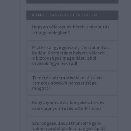
KIEMELT TÁMOGATÓI TARTALOM
Hogyan válasszunk bérelt teherautót
a nagy melegben?
Esztétikai gyógyászat, ránctalanítás
Budán! Kozmetikus helyett válaszd
a biztonságos megoldást, ahol
orvosok figyelnek rád!
Temetési alternatívák: mi áll a vízi
temetés növekvő népszerűsége
mögött?
Könyvnyomtatás, könyvkészítés és
szórólapnyomtatás a Co-Printtől
Szorongásoldás otthonról?
Egyre
többen próbálják ki a hangterápiát