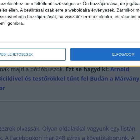
ezeléséhez nem feltétlenül szükséges az Ön hozzájárulása, de jogában 
zelés ellen. A beállításai csak erre a weboldalra érvényesek. Bármikor m
isszavonhatja hozzájárulását, ha visszatér erre az oldalra, és rákattint a
lem" gombra.
tlójáratok pontos felszállási helyeit a végállomásoko
en. Az Örs vezér terénél a Fehér úti autóbusz-
elváros felé vezető oldalán, közvetlenül a tér után
ÁBBI LEHETŐSÉGEK
ELFOGADOM
osban, a Deák Ferenc térnél pedig a 9-es autóbusz
lnak majd a pótlóbuszok.
Ezt se hagyd ki:
Arnold
ciklivel és testőrökkel tűnt fel Budán a Márvány
or
ezrek olvassák. Olyan oldalakkal vagyunk egy listán,
ikk. A Facebookon már 248 ezres a követőtáborunk. A