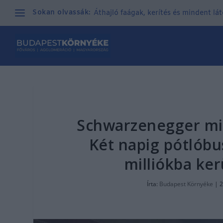
Sokan olvassák:
Áthajló faágak, kerítés és mindent lá
Schwarzenegger mia
Két napig pótlóbus
milliókba ker
Írta:
Budapest Környéke
|
2