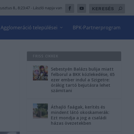
usztus 8., 8:23:48
- László napja van
Agglomeráció települései
BPK-Partnerprogram
FRISS CIKKEK
Sebestyén Balázs bulija miatt
felborul a BKK közlekedése, 65
ezer ember indul a Szigetre:
órákig tartó bejutásra lehet
számítani
Áthajló faágak, kerítés és
mindent látó okoskamerák:
Ezt mondja a jog a családi
házas övezetekben