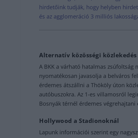
hirdetőink tudják, hogy helyben hirde
és az agglomeráció 3 milliós lakosság
Alternatív közösségi közlekedés
A BKK a várható hatalmas zsúfoltság mi
nyomatékosan javasolja a belváros fel
érdemes átszállni a Thököly úton közle
autóbuszokra. Az 1-es villamosról leg
Bosnyák térnél érdemes végrehajtani ezt
Hollywood a Stadionoknál
Lapunk információi szerint egy nagys