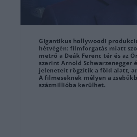
Gigantikus hollywoodi produkció
hétvégén: filmforgatás miatt s
metró a Deák Ferenc tér és az Ö
szerint Arnold Schwarzenegger é
jeleneteit rögzítik a föld alatt, 
A filmeseknek mélyen a zsebükbe
százmillióba kerülhet.