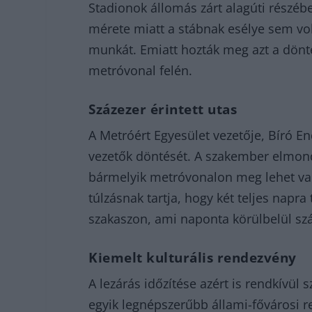
Stadionok állomás zárt alagúti részébe
mérete miatt a stábnak esélye sem volt
munkát. Emiatt hozták meg azt a dönté
metróvonal felén.
Százezer érintett utas
A Metróért Egyesület vezetője, Bíró E
vezetők döntését. A szakember elmond
bármelyik metróvonalon meg lehet val
túlzásnak tartja, hogy két teljes napra
szakaszon, ami naponta körülbelül szá
Kiemelt kulturális rendezvény
A lezárás időzítése azért is rendkívül
egyik legnépszerűbb állami-fővárosi 