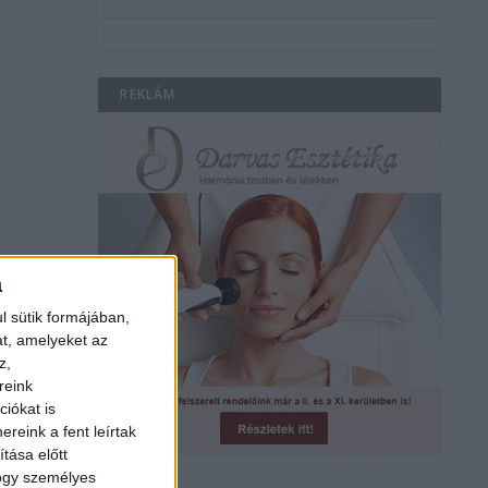
REKLÁM
a
l sütik formájában,
at, amelyeket az
z,
reink
iókat is
reink a fent leírtak
tása előtt
hogy személyes