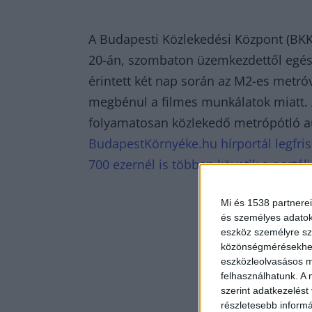
A Budapesti Közlekedési Központ (BKK) 
20-án, szombaton üzemkezdettől egész
érintett két nap során az M2-es metró
megbénul a filmes munkálatok miatt. A
folyamatosan közlekedő metrópótló aut
BudapestKörnyéke.hu hírportál legfris
700 ezernél is többen követik a portál
Mi és 1538 partnerei
és személyes adatoka
eszköz személyre sz
közönségmérésekhez 
eszközleolvasásos mó
felhasználhatunk. A 
szerint adatkezelést
részletesebb informác