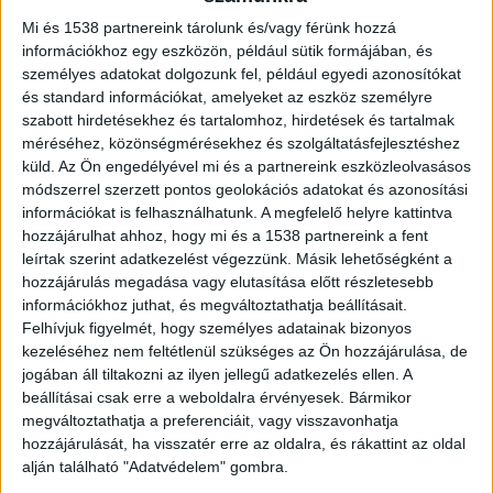
Mi és 1538 partnereink tárolunk és/vagy férünk hozzá
információkhoz egy eszközön, például sütik formájában, és
személyes adatokat dolgozunk fel, például egyedi azonosítókat
és standard információkat, amelyeket az eszköz személyre
szabott hirdetésekhez és tartalomhoz, hirdetések és tartalmak
méréséhez, közönségmérésekhez és szolgáltatásfejlesztéshez
küld.
Az Ön engedélyével mi és a partnereink eszközleolvasásos
Szalagkorlátnak ütközött egy kamion az M0-s
módszerrel szerzett pontos geolokációs adatokat és azonosítási
információkat is felhasználhatunk. A megfelelő helyre kattintva
autóút M3-as autópálya felé vezető oldalán, Gyál
hozzájárulhat ahhoz, hogy mi és a 1538 partnereink a fent
környékén.
leírtak szerint adatkezelést végezzünk. Másik lehetőségként a
hozzájárulás megadása vagy elutasítása előtt részletesebb
információkhoz juthat, és megváltoztathatja beállításait.
Felhívjuk figyelmét, hogy személyes adatainak bizonyos
kezeléséhez nem feltétlenül szükséges az Ön hozzájárulása, de
jogában áll tiltakozni az ilyen jellegű adatkezelés ellen. A
beállításai csak erre a weboldalra érvényesek. Bármikor
megváltoztathatja a preferenciáit, vagy visszavonhatja
hozzájárulását, ha visszatér erre az oldalra, és rákattint az oldal
alján található "Adatvédelem" gombra.