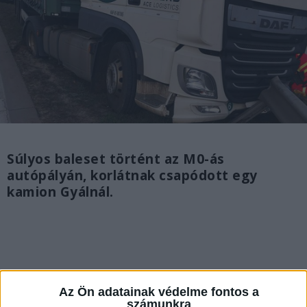
Súlyos baleset történt az M0-ás
autópályán, korlátnak csapódott egy
kamion Gyálnál.
Az Ön adatainak védelme fontos a
számunkra