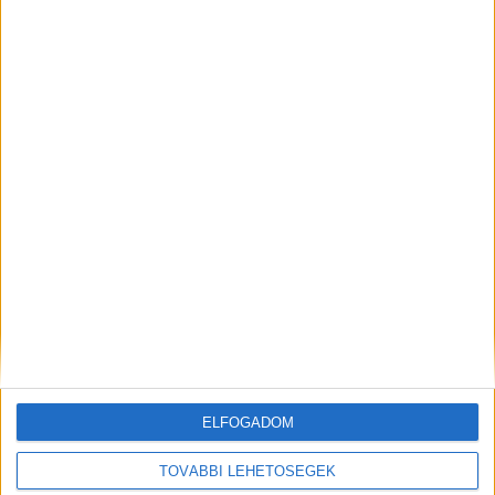
leghatékonyabb. Nálunk gyorsan elérik a főváros
és az agglomeráció 3 milliós lakosságát.
Kiemelt kép: helyszíni felvétel – Forrás:
Facebook/Balesetinfo
ELFOGADOM
TOVÁBBI LEHETŐSÉGEK