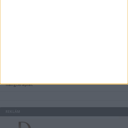
Hogyan válasszunk bérelt teherautót a nagy melegben?
Esztétikai gyógyászat, ránctalanítás Budán! Kozmetikus
helyett válaszd a biztonságos megoldást, ahol orvosok
figyelnek rád!
Temetési alternatívák: mi áll a vízi temetés növekvő
népszerűsége mögött?
Könyvnyomtatás, könyvkészítés és szórólapnyomtatás a
Co-Printtől
Szorongásoldás otthonról?
Egyre többen próbálják ki a
hangterápiát
REKLÁM