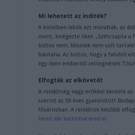
Mi lehetett az indíték?
A közelben lakók azt mondták, az ál
ment, kivégezte őket. „Szétcsapta a 
biztos nem, Misinek nem volt tartalé
bántana. Az biztos, hogy a faluból e
egy ilyen embertől rettegnének Tósz
Elfogták az elkövetőt
A rendőrség nagy erőkkel kereste az
szerint az 59 éves gyanúsított Budap
fővárosban. A rendőrök később elfogt
híreit ide kattintva éred el
.