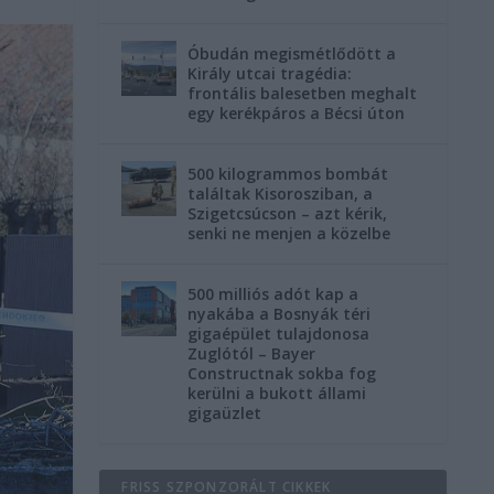
Óbudán megismétlődött a
Király utcai tragédia:
frontális balesetben meghalt
egy kerékpáros a Bécsi úton
500 kilogrammos bombát
találtak Kisorosziban, a
Szigetcsúcson – azt kérik,
senki ne menjen a közelbe
500 milliós adót kap a
nyakába a Bosnyák téri
gigaépület tulajdonosa
Zuglótól – Bayer
Constructnak sokba fog
kerülni a bukott állami
gigaüzlet
FRISS SZPONZORÁLT CIKKEK