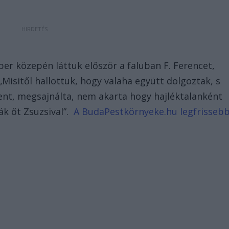
er közepén láttuk először a faluban F. Ferencet,
„Misitől hallottuk, hogy valaha együtt dolgoztak, s
ent, megsajnálta, nem akarta hogy hajléktalanként
ák őt Zsuzsival”.
A BudaPestkörnyeke.hu legfrisseb