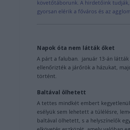
követőtáborunk. A hirdetőink tudják
gyorsan elérik a főváros és az agglom
Napok óta nem látták őket
A párt a faluban. január 13-án látták
ellenőrizték a járőrök a házukat, maj
történt.
Baltával ölhetett
A tettes mindkét embert kegyetlenül g
esélyük sem lehetett a túlélésre, lem
baltával ölhetett, s a helyszínelők e
elkövetés eszközét, amely valóban eg