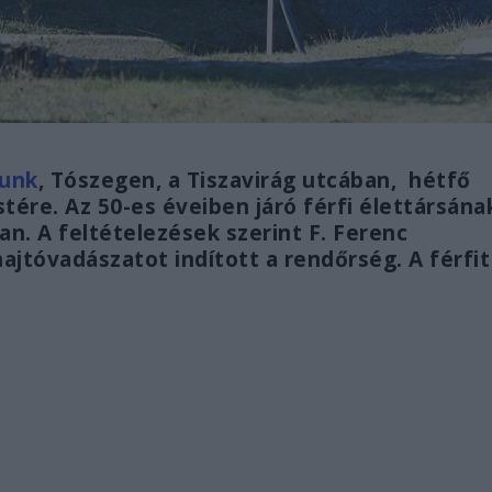
tunk
, Tószegen, a Tiszavirág utcában, hétfő
stére. Az 50-es éveiben járó férfi élettársána
an. A feltételezések szerint F. Ferenc
hajtóvadászatot indított a rendőrség. A férfit