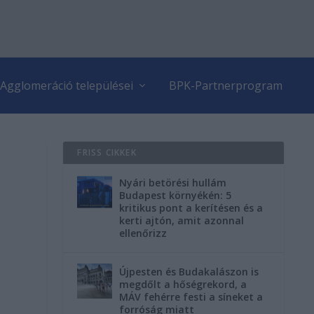
Agglomeráció települései
BPK-Partnerprogram
FRISS CIKKEK
Nyári betörési hullám
Budapest környékén: 5
kritikus pont a kerítésen és a
kerti ajtón, amit azonnal
ellenőrizz
Újpesten és Budakalászon is
megdőlt a hőségrekord, a
MÁV fehérre festi a síneket a
forróság miatt