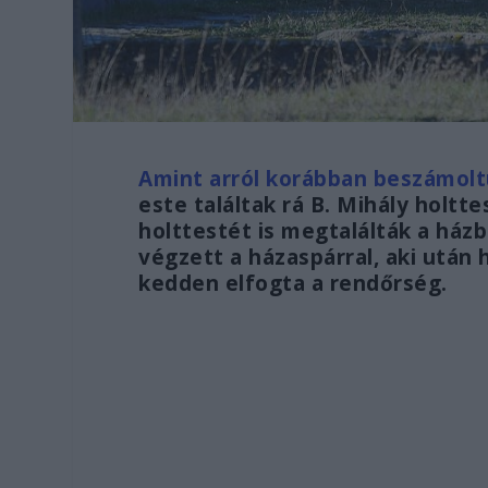
Amint arról korábban beszámol
este találtak rá B. Mihály holtte
holttestét is megtalálták a házb
végzett a házaspárral, aki után 
kedden elfogta a rendőrség.