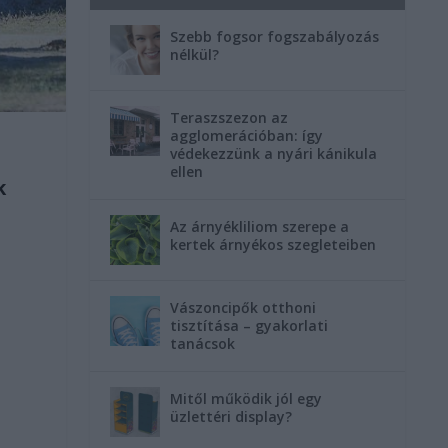
Szebb fogsor fogszabályozás
nélkül?
Teraszszezon az
agglomerációban: így
védekezzünk a nyári kánikula
ellen
k
Az árnyékliliom szerepe a
kertek árnyékos szegleteiben
Vászoncipők otthoni
tisztítása – gyakorlati
tanácsok
Mitől működik jól egy
üzlettéri display?