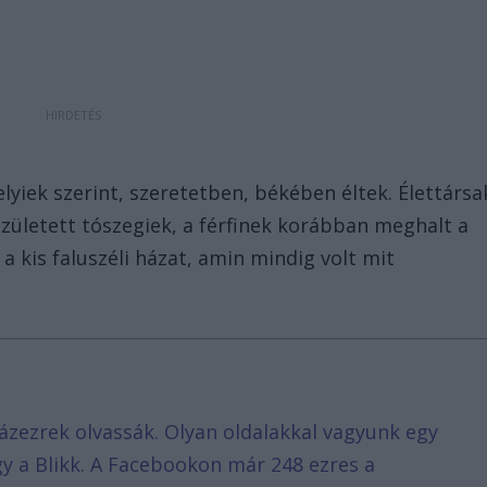
elyiek szerint, szeretetben, békében éltek. Élettársa
zületett tószegiek, a férfinek korábban meghalt a
a kis faluszéli házat, amin mindig volt mit
ázezrek olvassák. Olyan oldalakkal vagyunk egy
agy a Blikk. A Facebookon már 248 ezres a