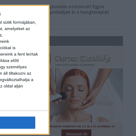
Szorongásoldás otthonról?
Egyre
többen próbálják ki a hangterápiát
a
l sütik formájában,
at, amelyeket az
z,
REKLÁM
reink
iókat is
reink a fent leírtak
tása előtt
hogy személyes
áll tiltakozni az
egváltoztathatja a
z oldal alján