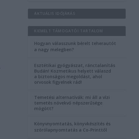
AKTUÁLIS IDŐJÁRÁS
KIEMELT TÁMOGATÓI TARTALOM
Hogyan válasszunk bérelt teherautót
a nagy melegben?
Esztétikai gyógyászat, ránctalanítás
b
Budán! Kozmetikus helyett válaszd
a biztonságos megoldást, ahol
orvosok figyelnek rád!
Temetési alternatívák: mi áll a vízi
temetés növekvő népszerűsége
mögött?
Könyvnyomtatás, könyvkészítés és
szórólapnyomtatás a Co-Printtől