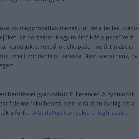
dozatok megpróbáltak menekülni, de a tettes utánu
fejüket, ez borzalom. Hogy miért? Hát a pénzükért
ka. Reméljük, a rendőrök elkapják, mielőtt mást is
ltűnt, mert mindenki őt kereste. Nem szeretnénk, ha
egen”.
 emberöléssel gyanúsított F. Ferencet. A nyomozók
est felé menekülhetett, hisz korábban évekig élt a
ák a férfit.
A BudaPestkörnyeke.hu legfrissebb