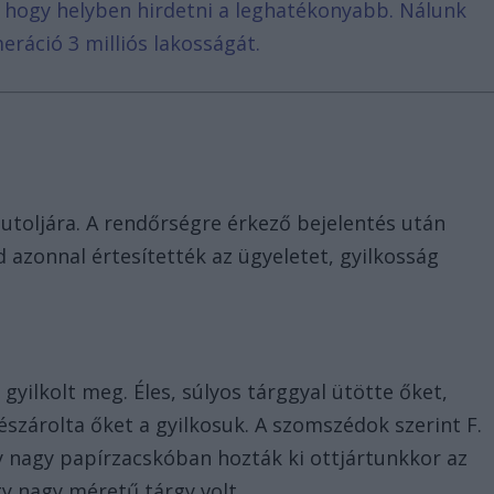
, hogy helyben hirdetni a leghatékonyabb. Nálunk
eráció 3 milliós lakosságát.
 utoljára. A rendőrségre érkező bejelentés után
d azonnal értesítették az ügyeletet, gyilkosság
yilkolt meg. Éles, súlyos tárggyal ütötte őket,
észárolta őket a gyilkosuk. A szomszédok szerint F.
gy nagy papírzacskóban hozták ki ottjártunkkor az
y nagy méretű tárgy volt.