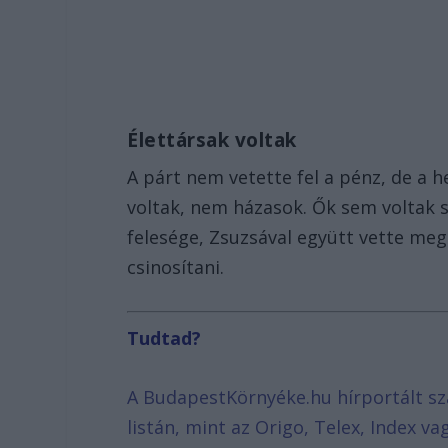
Élettársak voltak
A párt nem vetette fel a pénz, de a h
voltak, nem házasok. Ők sem voltak s
felesége, Zsuzsával együtt vette meg 
csinosítani.
Tudtad?
A BudapestKörnyéke.hu hírportált sz
listán, mint az Origo, Telex, Index v