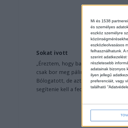
Mi és 1538 partnerei
és személyes adatoka
eszköz személyre sz
közönségmérésekhez 
eszközleolvasásos mó
felhasználhatunk. A 
Sokat ivott
szerint adatkezelést
„Éreztem, hogy baj lesz, láttam azt 
részletesebb informác
adatainak bizonyos k
csak bor meg pálinka volt a kosarába
ilyen jellegű adatke
Bólogatott, de azt mondta, Misivel r
preferenciáit, vagy v
található "Adatvéde
segítenie kell a fedél nélkül maradt 
TOV