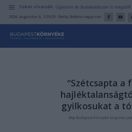
Sokan olvassák:
Újpesten és Budakalászon is megdőlt a
2026. augusztus 6., 3:39:30
- Berta, Bettina napja van
“Szétcsapta a 
hajléktalanságt
gyilkosukat a tó
Írta:
Budapest Környéke központi sze