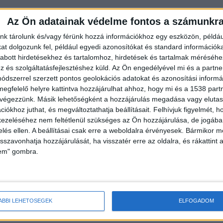
Az Ön adatainak védelme fontos a számunkr
nk tárolunk és/vagy férünk hozzá információkhoz egy eszközön, példáu
t dolgozunk fel, például egyedi azonosítókat és standard információk
abott hirdetésekhez és tartalomhoz, hirdetések és tartalmak méréséhe
és szolgáltatásfejlesztéshez küld.
Az Ön engedélyével mi és a partne
dszerrel szerzett pontos geolokációs adatokat és azonosítási informác
megfelelő helyre kattintva hozzájárulhat ahhoz, hogy mi és a 1538 partne
 végezzünk. Másik lehetőségként a hozzájárulás megadása vagy elutasí
az embert többször a boltban bevásárolni, de bizony
iókhoz juthat, és megváltoztathatja beállításait.
Felhívjuk figyelmét, 
ezeléséhez nem feltétlenül szükséges az Ön hozzájárulása, de jogában 
n. Mondtam is Zsuzsinak, sokat iszik az az ember.
zelés ellen. A beállításai csak erre a weboldalra érvényesek. Bármikor m
égebben együtt dolgoztak, a párja meg úgy érezte,
isszavonhatja hozzájárulását, ha visszatér erre az oldalra, és rákattint a
lem" gombra.
kollégáján” – mondta a szomszéd a Blikknek.
ÁBBI LEHETŐSÉGEK
ELFOGADOM