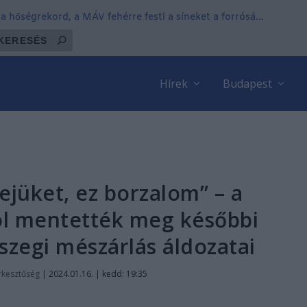
 hőségrekord, a MÁV fehérre festi a síneket a forrósá...
Hírek
Budapest
fejüket, ez borzalom” – a
ól mentették meg későbbi
szegi mészárlás áldozatai
rkesztőség
|
2024.01.16. | kedd: 19:35