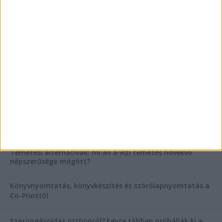
AKTUÁLIS IDŐJÁRÁS
KIEMELT TÁMOGATÓI TARTALOM
Hogyan válasszunk bérelt teherautót a nagy melegben?
Esztétikai gyógyászat, ránctalanítás Budán! Kozmetikus
helyett válaszd a biztonságos megoldást, ahol orvosok
figyelnek rád!
Temetési alternatívák: mi áll a vízi temetés növekvő
népszerűsége mögött?
Könyvnyomtatás, könyvkészítés és szórólapnyomtatás a
Co-Printtől
Szorongásoldás otthonról?
Egyre többen próbálják ki a