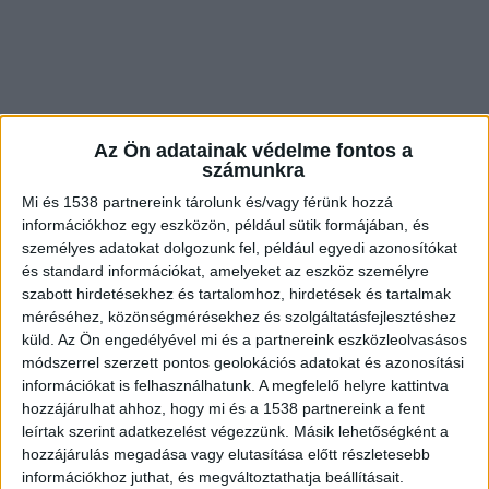
Az Ön adatainak védelme fontos a
számunkra
Mi és 1538 partnereink tárolunk és/vagy férünk hozzá
információkhoz egy eszközön, például sütik formájában, és
személyes adatokat dolgozunk fel, például egyedi azonosítókat
és standard információkat, amelyeket az eszköz személyre
szabott hirdetésekhez és tartalomhoz, hirdetések és tartalmak
Eladta a házat
méréséhez, közönségmérésekhez és szolgáltatásfejlesztéshez
küld.
Az Ön engedélyével mi és a partnereink eszközleolvasásos
Az áldozat és az elkövető egy udvarban, de külön
módszerrel szerzett pontos geolokációs adatokat és azonosítási
épületben lakott több éve Fóton. Eredetileg a
információkat is felhasználhatunk. A megfelelő helyre kattintva
hozzájárulhat ahhoz, hogy mi és a 1538 partnereink a fent
sértetté volt a ház, de később eladta a vádlott
leírtak szerint adatkezelést végezzünk. Másik lehetőségként a
családjának azzal, hogy ő is itt maradhat. A
hozzájárulás megadása vagy elutasítása előtt részletesebb
információkhoz juthat, és megváltoztathatja beállításait.
vételárat pedig havi részletekben fizette a