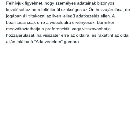
Felhívjuk figyelmét, hogy személyes adatainak bizonyos
sértettnek az új tulajdonos.
A Budapest és
kezeléséhez nem feltétlenül szükséges az Ön hozzájárulása, de
jogában áll tiltakozni az ilyen jellegű adatkezelés ellen. A
Környéke hírportál legfrissebb híreit ide
beállításai csak erre a weboldalra érvényesek. Bármikor
kattintva éred el! A Facebookon már 252 ezernél
megváltoztathatja a preferenciáit, vagy visszavonhatja
is többen követnek minket.
hozzájárulását, ha visszatér erre az oldalra, és rákattint az oldal
alján található "Adatvédelem" gombra.