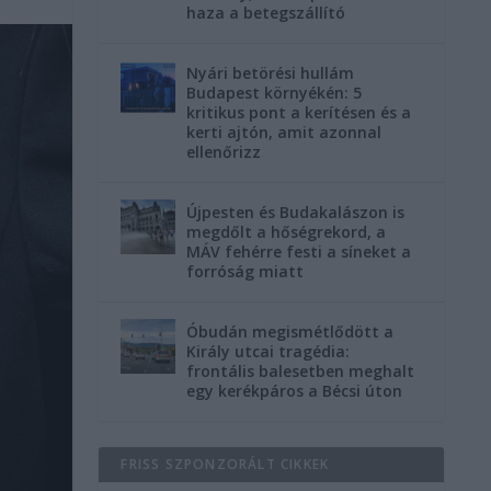
haza a betegszállító
Nyári betörési hullám
Budapest környékén: 5
kritikus pont a kerítésen és a
kerti ajtón, amit azonnal
ellenőrizz
Újpesten és Budakalászon is
megdőlt a hőségrekord, a
MÁV fehérre festi a síneket a
forróság miatt
Óbudán megismétlődött a
Király utcai tragédia:
frontális balesetben meghalt
egy kerékpáros a Bécsi úton
FRISS SZPONZORÁLT CIKKEK