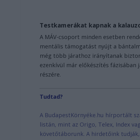
Testkamerákat kapnak a kalauz
A MÁV-csoport minden esetben rendőrs
mentális támogatást nyújt a bántal
még több járathoz irányítanak bizto
ezenkívül már előkészítés fázisában 
részére.
Tudtad?
A BudapestKörnyéke.hu hírportált sz
listán, mint az Origo, Telex, Index v
követőtáborunk. A hirdetőink tudják