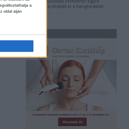
Szorongásoldás otthonról?
Egyre
egváltoztathatja a
többen próbálják ki a hangterápiát
z oldal alján
REKLÁM