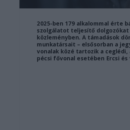
2025-ben 179 alkalommal érte b
szolgálatot teljesítő dolgozóka
közleményben. A támadások dönt
munkatársait – elsősorban a jegy
vonalak közé tartozik a ceglédi,
pécsi fővonal esetében Ercsi és