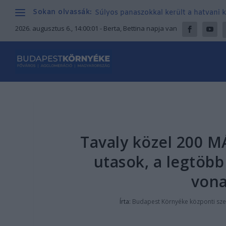
Sokan olvassák:
Súlyos panaszokkal került a hatvani k
2026. augusztus 6., 14:00:02
- Berta, Bettina napja van
Tavaly közel 200 M
utasok, a legtöb
vona
Írta:
Budapest Környéke központi sze