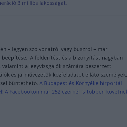
eráció 3 milliós lakosságát.
én – legyen szó vonatról vagy buszról – már
beépítése. A felderítést és a bizonyítást nagyban
, valamint a jegyvizsgálók számára beszerzett
álók és járművezetők közfeladatot ellátó személyek
sel büntethető.
A Budapest és Környéke hírportál
d el! A Facebookon már 252 ezernél is többen követne