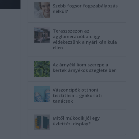
Szebb fogsor fogszabályozás
nélkül?
Teraszszezon az
agglomerációban: így
védekezzünk a nyári kánikula
ellen
a
Az árnyékliliom szerepe a
kertek árnyékos szegleteiben
Vászoncipők otthoni
tisztítása – gyakorlati
tanácsok
Mitől működik jól egy
üzlettéri display?