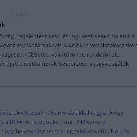
ok
égi feljelentést tesz, és jogi segítséget, valamint
mazott munkatársaknak. A kritikus vonalszakaszoko
nsági személyzetet, vasútőröket, rendőröket,
jár újabb testkamerák beszerzése a jegyvizsgálók
ázezrek olvassák. Olyan oldalakkal vagyunk egy
agy a Blikk. A Facebookon már 248 ezres a
, hogy helyben hirdetni a leghatékonyabb. Nálunk