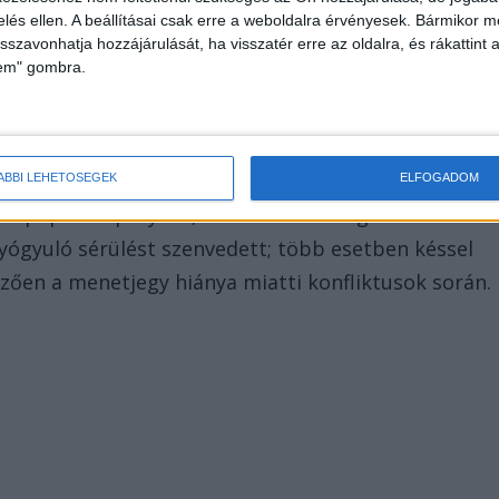
zelés ellen. A beállításai csak erre a weboldalra érvényesek. Bármikor m
isszavonhatja hozzájárulását, ha visszatér erre az oldalra, és rákattint a
lem" gombra.
s bántalmaztak
ÁBBI LEHETŐSÉGEK
ELFOGADOM
 le paprika spray-vel, Alsózsolcánál téglával dobták
yógyuló sérülést szenvedett; több esetben késsel
zően a menetjegy hiánya miatti konfliktusok során.