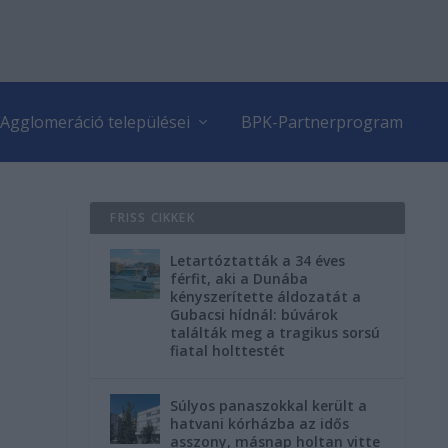
Agglomeráció települései
BPK-Partnerprogram
FRISS CIKKEK
Letartóztatták a 34 éves
férfit, aki a Dunába
kényszerítette áldozatát a
Gubacsi hídnál: búvárok
találták meg a tragikus sorsú
fiatal holttestét
Súlyos panaszokkal került a
hatvani kórházba az idős
asszony, másnap holtan vitte