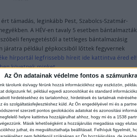
ért támadás, leginkább Pest, Szabolcs-Szatmár-
egyékben. A HÉV-en tavaly 5 esetben bántalmazták
 szóbeli fenyegetéstől a tettleges bántalmazásig
án járatra például gépkocsiból lőttek fegyvernek
e hírportál legfrissebb híreit ide kattintva éred el!
bben követnek minket.
Az Ön adatainak védelme fontos a számunkr
nk tárolunk és/vagy férünk hozzá információkhoz egy eszközön, példáu
t dolgozunk fel, például egyedi azonosítókat és standard információk
abott hirdetésekhez és tartalomhoz, hirdetések és tartalmak méréséhe
és szolgáltatásfejlesztéshez küld.
Az Ön engedélyével mi és a partne
dszerrel szerzett pontos geolokációs adatokat és azonosítási informác
megfelelő helyre kattintva hozzájárulhat ahhoz, hogy mi és a 1538 partne
 végezzünk. Másik lehetőségként a hozzájárulás megadása vagy elutasí
iókhoz juthat, és megváltoztathatja beállításait.
Felhívjuk figyelmét, 
ezeléséhez nem feltétlenül szükséges az Ön hozzájárulása, de jogában 