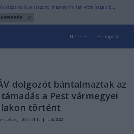
órházba az idős asszony, másnap holtan vitte haza a b...
Hírek
Budapest
ÁV dolgozót bántalmaztak az
b támadás a Pest vármegyei
lakon történt
rkesztőség
|
2026.01.12. | hétfő: 8:02