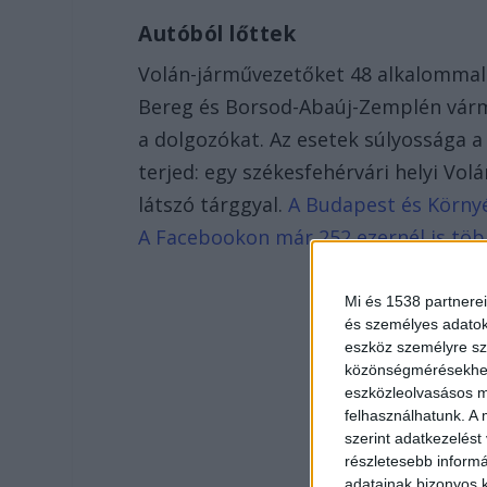
Autóból lőttek
Volán-járművezetőket 48 alkalommal 
Bereg és Borsod-Abaúj-Zemplén várm
a dolgozókat. Az esetek súlyossága a
terjed: egy székesfehérvári helyi Vol
látszó tárggyal.
A Budapest és Környék
A Facebookon már 252 ezernél is tö
Mi és 1538 partnerei
és személyes adatoka
eszköz személyre sz
közönségmérésekhez 
eszközleolvasásos mó
felhasználhatunk. A 
szerint adatkezelést
részletesebb informác
adatainak bizonyos k