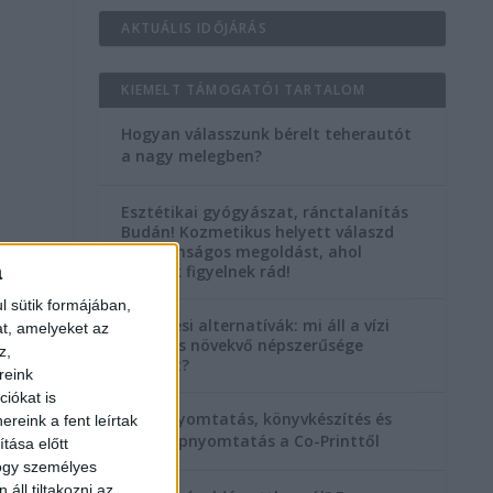
AKTUÁLIS IDŐJÁRÁS
KIEMELT TÁMOGATÓI TARTALOM
Hogyan válasszunk bérelt teherautót
a nagy melegben?
Esztétikai gyógyászat, ránctalanítás
Budán! Kozmetikus helyett válaszd
a biztonságos megoldást, ahol
a
orvosok figyelnek rád!
l sütik formájában,
Temetési alternatívák: mi áll a vízi
at, amelyeket az
temetés növekvő népszerűsége
z,
mögött?
reink
iókat is
Könyvnyomtatás, könyvkészítés és
reink a fent leírtak
szórólapnyomtatás a Co-Printtől
tása előtt
hogy személyes
áll tiltakozni az