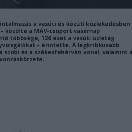
ántalmazás a vasúti és közúti közlekedésben
t – közölte a MÁV-csoport vasárnap
ő többsége, 126 eset a vasúti üzletág
vizsgálókat – érintette. A legkritikusabb
 a szobi és a székesfehérvári vonal, valamint 
 vonzáskörzete.