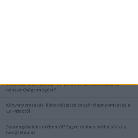
AKTUÁLIS IDŐJÁRÁS
KIEMELT TÁMOGATÓI TARTALOM
Hogyan válasszunk bérelt teherautót a nagy melegben?
Esztétikai gyógyászat, ránctalanítás Budán! Kozmetikus
helyett válaszd a biztonságos megoldást, ahol orvosok
figyelnek rád!
Temetési alternatívák: mi áll a vízi temetés növekvő
népszerűsége mögött?
Könyvnyomtatás, könyvkészítés és szórólapnyomtatás a
Co-Printtől
Szorongásoldás otthonról?
Egyre többen próbálják ki a
hangterápiát