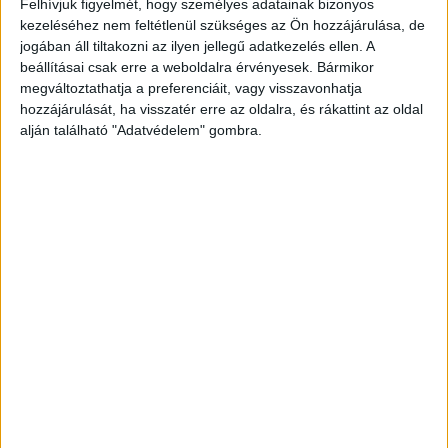
Felhívjuk figyelmét, hogy személyes adatainak bizonyos
budapesti irodaépületben. Az újraélesztési
kezeléséhez nem feltétlenül szükséges az Ön hozzájárulása, de
jogában áll tiltakozni az ilyen jellegű adatkezelés ellen. A
kísérletek ellenére a férfi életét vesztette. A
beállításai csak erre a weboldalra érvényesek. Bármikor
rosszullét hétfő hajnalban történt, a mentőt
megváltoztathatja a preferenciáit, vagy visszavonhatja
hozzájárulását, ha visszatér erre az oldalra, és rákattint az oldal
még ő maga hívta ki, ám a család szerint a
alján található "Adatvédelem" gombra.
segítség csak másfél óra elteltével érkezett meg.
Az Országos Mentőszolgálat viszont azt közölte,
hogy 15 percen belül a helyszínen voltak, de a
bejelentés alapján nem volt egyértelmű,
pontosan hol tartózkodik a beteg.
A Budapest
és Környéke hírportál legfrissebb híreit ide
kattintva éred el! A Facebookon már 252 ezernél
is többen követnek minket.