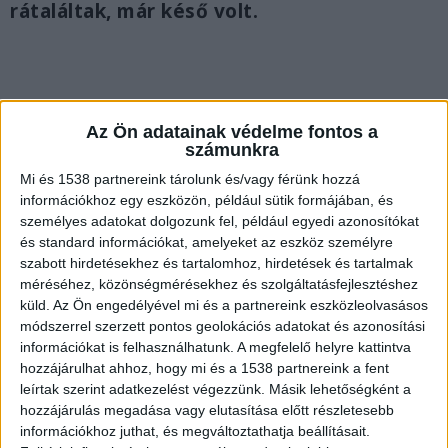
rátaláltak, már késő volt.
Az Ön adatainak védelme fontos a
számunkra
Mi és 1538 partnereink tárolunk és/vagy férünk hozzá
információkhoz egy eszközön, például sütik formájában, és
személyes adatokat dolgozunk fel, például egyedi azonosítókat
és standard információkat, amelyeket az eszköz személyre
szabott hirdetésekhez és tartalomhoz, hirdetések és tartalmak
méréséhez, közönségmérésekhez és szolgáltatásfejlesztéshez
küld.
Az Ön engedélyével mi és a partnereink eszközleolvasásos
módszerrel szerzett pontos geolokációs adatokat és azonosítási
Rendőrök és tűzoltók is a helyszínre értek
információkat is felhasználhatunk. A megfelelő helyre kattintva
hozzájárulhat ahhoz, hogy mi és a 1538 partnereink a fent
A rendőrök és a tűzoltók a mentőkkel együtt
leírtak szerint adatkezelést végezzünk. Másik lehetőségként a
hozzájárulás megadása vagy elutasítása előtt részletesebb
mintegy egy órán át kerestek egy beteget, akit
információkhoz juthat, és megváltoztathatja beállításait.
végül eszméletlen állapotban találtak meg egy