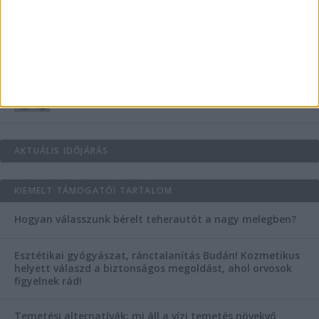
Vászoncipők otthoni tisztítása – gyakorlati
tanácsok
Mitől működik jól egy üzlettéri display?
AKTUÁLIS IDŐJÁRÁS
KIEMELT TÁMOGATÓI TARTALOM
Hogyan válasszunk bérelt teherautót a nagy melegben?
Esztétikai gyógyászat, ránctalanítás Budán! Kozmetikus
helyett válaszd a biztonságos megoldást, ahol orvosok
figyelnek rád!
Temetési alternatívák: mi áll a vízi temetés növekvő