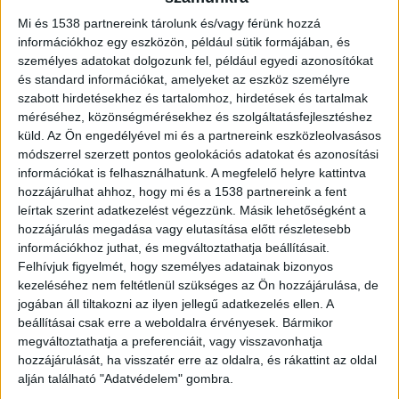
Mi és 1538 partnereink tárolunk és/vagy férünk hozzá
információkhoz egy eszközön, például sütik formájában, és
Miniszterelnöki vészjelzés a Parlamentben
személyes adatokat dolgozunk fel, például egyedi azonosítókat
és standard információkat, amelyeket az eszköz személyre
Magyar Péter hétfő délután az Országházban
szabott hirdetésekhez és tartalomhoz, hirdetések és tartalmak
közvetlenül a magyar emberekhez fordult a
méréséhez, közönségmérésekhez és szolgáltatásfejlesztéshez
küld.
Az Ön engedélyével mi és a partnereink eszközleolvasásos
hőségriadó és a kritikus ivóvízhelyzet miatt. A
módszerrel szerzett pontos geolokációs adatokat és azonosítási
miniszterelnök beszédében hangsúlyozta: a
információkat is felhasználhatunk. A megfelelő helyre kattintva
kormányhoz egyre több településről és régióból
hozzájárulhat ahhoz, hogy mi és a 1538 partnereink a fent
leírtak szerint adatkezelést végezzünk. Másik lehetőségként a
érkeznek értesítések arról, hogy azonnali
hozzájárulás megadása vagy elutasítása előtt részletesebb
hatállyal kötelező vízkorlátozásokat kell
információkhoz juthat, és megváltoztathatja beállításait.
Felhívjuk figyelmét, hogy személyes adatainak bizonyos
elrendelni. A kormányfő nyomatékosította, hogy
kezeléséhez nem feltétlenül szükséges az Ön hozzájárulása, de
a jelenlegi helyzetben nem szabad megvárni,
jogában áll tiltakozni az ilyen jellegű adatkezelés ellen. A
beállításai csak erre a weboldalra érvényesek. Bármikor
amíg a lakossági szolgáltatás teljesen
megváltoztathatja a preferenciáit, vagy visszavonhatja
működésképtelenné válik, és a csapok végleg
hozzájárulását, ha visszatér erre az oldalra, és rákattint az oldal
kiszáradnak.
A BudapestKörnyéke.hu hírportál
alján található "Adatvédelem" gombra.