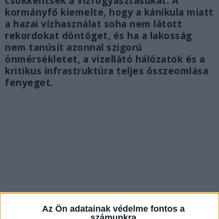
csökkentsék a vízfogyasztásukat. A
kormányfő kiemelte, hogy a kánikula miatt
a hazai vízhasználat soha nem látott
rekordokat döntöget, és ha a lakosság
nem tanúsít azonnal szigorú
önmérsékletet, a vízellátó hálózatok és a
kritikus infrastruktúra teljes összeomlása
fenyeget.
Az Ön adatainak védelme fontos a
számunkra