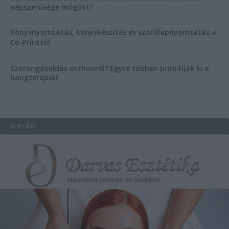
népszerűsége mögött?
Könyvnyomtatás, könyvkészítés és szórólapnyomtatás a
Co-Printtől
Szorongásoldás otthonról?
Egyre többen próbálják ki a
hangterápiát
REKLÁM