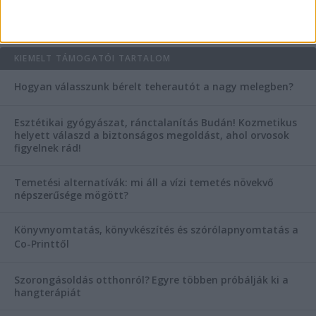
AKTUÁLIS IDŐJÁRÁS
KIEMELT TÁMOGATÓI TARTALOM
Hogyan válasszunk bérelt teherautót a nagy melegben?
Esztétikai gyógyászat, ránctalanítás Budán! Kozmetikus
helyett válaszd a biztonságos megoldást, ahol orvosok
figyelnek rád!
Temetési alternatívák: mi áll a vízi temetés növekvő
népszerűsége mögött?
Könyvnyomtatás, könyvkészítés és szórólapnyomtatás a
Co-Printtől
Szorongásoldás otthonról?
Egyre többen próbálják ki a
hangterápiát