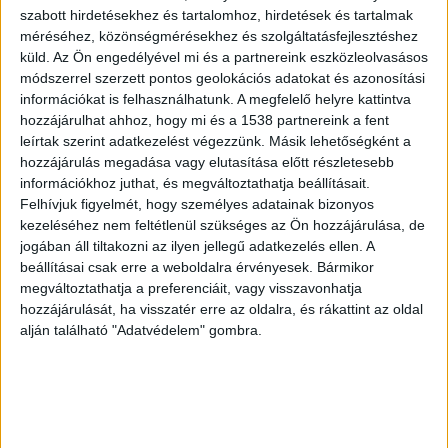
szabott hirdetésekhez és tartalomhoz, hirdetések és tartalmak
méréséhez, közönségmérésekhez és szolgáltatásfejlesztéshez
Botrány az etyeki iskolában
küld.
Az Ön engedélyével mi és a partnereink eszközleolvasásos
módszerrel szerzett pontos geolokációs adatokat és azonosítási
A botrány azután tört ki, hogy a tantestület és a
információkat is felhasználhatunk. A megfelelő helyre kattintva
szülői munkaközösség már évek óta
hozzájárulhat ahhoz, hogy mi és a 1538 partnereink a fent
reménytelenül küzd a Német Nemzetiségi
leírtak szerint adatkezelést végezzünk. Másik lehetőségként a
hozzájárulás megadása vagy elutasítása előtt részletesebb
Általános Iskola igazgatójával. Az érintettek az
információkhoz juthat, és megváltoztathatja beállításait.
állítják, hogy Nyeste Ferenc egyszerűen nem
Felhívjuk figyelmét, hogy személyes adatainak bizonyos
kezeléséhez nem feltétlenül szükséges az Ön hozzájárulása, de
végzi el a munkáját. Ezért az iskola káoszosan
jogában áll tiltakozni az ilyen jellegű adatkezelés ellen. A
működik, nem is fejlődik, ha pedig a tanárok és a
beállításai csak erre a weboldalra érvényesek. Bármikor
megváltoztathatja a preferenciáit, vagy visszavonhatja
szülők által alkalmasnak tartott ember pályázik a
hozzájárulását, ha visszatér erre az oldalra, és rákattint az oldal
posztra, őt a település vezetése egyszerűen
alján található "Adatvédelem" gombra.
elutasítja.
A BudaPestkörnyeke.hu legfrissebb
híreit ide kattintva éred el.