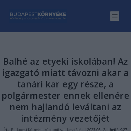
Balhé az etyeki iskolában! Az
igazgató miatt távozni akar a
tanári kar egy része, a
polgármester ennek ellenére
nem hajlandó leváltani az
intézmény vezetőjét
Írta:
Budapest Környéke központi szerkesztőség
|
2023.06.12. | hétfő: 9:27