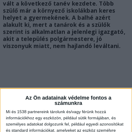
vált a következő tanév kezdete. Több
szülő már a környező iskolákban keres
helyet a gyermekének. A balhé azért
alakult ki, mert a tanárok és a szülők
szerint is alkalmatlan a jelenlegi igazgató,
akit a település polgármestere, jó
viszonyuk miatt, nem hajlandó leváltani.
Az Ön adatainak védelme fontos a
számunkra
Mi és 1538 partnereink tárolunk és/vagy férünk hozzá
információkhoz egy eszközön, például sütik formájában, és
személyes adatokat dolgozunk fel, például egyedi azonosítókat
és standard információkat, amelyeket az eszköz személyre