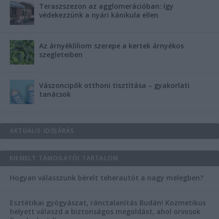
Teraszszezon az agglomerációban: így
védekezzünk a nyári kánikula ellen
Az árnyékliliom szerepe a kertek árnyékos
szegleteiben
Vászoncipők otthoni tisztítása – gyakorlati
tanácsok
AKTUÁLIS IDŐJÁRÁS
KIEMELT TÁMOGATÓI TARTALOM
Hogyan válasszunk bérelt teherautót a nagy melegben?
Esztétikai gyógyászat, ránctalanítás Budán! Kozmetikus
helyett válaszd a biztonságos megoldást, ahol orvosok