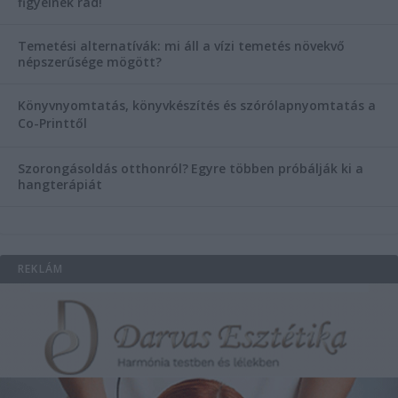
figyelnek rád!
Temetési alternatívák: mi áll a vízi temetés növekvő
népszerűsége mögött?
Könyvnyomtatás, könyvkészítés és szórólapnyomtatás a
Co-Printtől
Szorongásoldás otthonról?
Egyre többen próbálják ki a
hangterápiát
REKLÁM