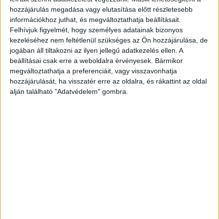
14 órakor kezdődött a szertartás, Babicsek
hozzájárulás megadása vagy elutasítása előtt részletesebb
Bernát koporsóján ott volt a harmónikája. A
információkhoz juthat, és megváltoztathatja beállításait.
Felhívjuk figyelmét, hogy személyes adatainak bizonyos
család mellett barátok és a kollégák búcsúznak a
kezeléséhez nem feltétlenül szükséges az Ön hozzájárulása, de
színésztől. Ott van Szikora Róbert és az Irigy
jogában áll tiltakozni az ilyen jellegű adatkezelés ellen. A
beállításai csak erre a weboldalra érvényesek. Bármikor
Hónaljmirigy tagjai is.
megváltoztathatja a preferenciáit, vagy visszavonhatja
hozzájárulását, ha visszatér erre az oldalra, és rákattint az oldal
alján található "Adatvédelem" gombra.