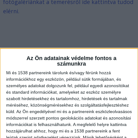
fotógalériánkat a temerésről ide kattintva tudod
elérni.
Az Ön adatainak védelme fontos a
számunkra
Mi és 1538 partnereink tárolunk és/vagy férünk hozzá
információkhoz egy eszközön, például sütik formájában, és
személyes adatokat dolgozunk fel, például egyedi azonosítókat
és standard információkat, amelyeket az eszköz személyre
szabott hirdetésekhez és tartalomhoz, hirdetések és tartalmak
méréséhez, közönségmérésekhez és szolgáltatásfejlesztéshez
küld.
Az Ön engedélyével mi és a partnereink eszközleolvasásos
módszerrel szerzett pontos geolokációs adatokat és azonosítási
információkat is felhasználhatunk. A megfelelő helyre kattintva
A harmónikájával együtt temetik
hozzájárulhat ahhoz, hogy mi és a 1538 partnereink a fent
leírtak szerint adatkezelést végezzünk. Másik lehetőségként a