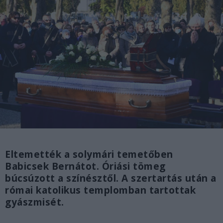
Eltemették a solymári temetőben
Babicsek Bernátot. Óriási tömeg
búcsúzott a színésztől. A szertartás után a
római katolikus templomban tartottak
gyászmisét.