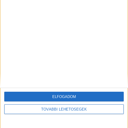
A színész annak a solymári lakástűznek az
áldozata, amelyről január 1-jén adott hírt a
katasztrófavédelem.
A Jóban Rosszban sztárjának
halálát a tűzhelyen felejtett olajos serpenyő
okozhatta, amely kigyulladt és olyan gőzöket,
gázokat szabadított fel, amik miatt elfogyott az
oxigén Bernát nyolcan négyzetméteres családi
házában.
A solymári temető megtelt a gyászolókkal
ELFOGADOM
TOVÁBBI LEHETŐSÉGEK