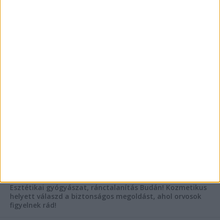
Vászoncipők otthoni tisztítása – gyakorlati
tanácsok
Mitől működik jól egy üzlettéri display?
AKTUÁLIS IDŐJÁRÁS
KIEMELT TÁMOGATÓI TARTALOM
Hogyan válasszunk bérelt teherautót a nagy melegben?
Esztétikai gyógyászat, ránctalanítás Budán! Kozmetikus
helyett válaszd a biztonságos megoldást, ahol orvosok
figyelnek rád!