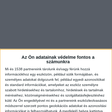
Az Ön adatainak védelme fontos a
Jövőre
számunkra
2023-ban indulhatna meg a a Fradiváros
Mi és 1538 partnereink tárolunk és/vagy férünk hozzá
információkhoz egy eszközön, például sütik formájában, és
fantázinevű sportfejlesztés a Népligetben. Egy a
személyes adatokat dolgozunk fel, például egyedi azonosítókat
márciusi közbeszerzési eljárás eredményeként
és standard információkat, amelyeket az eszköz személyre
már tervzhetik a Ferencvárosi Torna Club új,
szabott hirdetésekhez és tartalomhoz, hirdetések és tartalmak
méréséhez, közönségmérésekhez és szolgáltatásfejlesztéshez
multifunkciós sportközpontját a klub népligeti
küld.
Az Ön engedélyével mi és a partnereink eszközleolvasásos
telepén – írja az
Építészfórum
.
módszerrel szerzett pontos geolokációs adatokat és azonosítási
információkat is felhasználhatunk. A megfelelő helyre kattintva