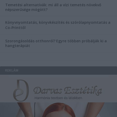
Temetési alternatívák: mi áll a vízi temetés növekvő
népszerűsége mögött?
Könyvnyomtatás, könyvkészítés és szórólapnyomtatás a
Co-Printtől
Szorongásoldás otthonról?
Egyre többen próbálják ki a
hangterápiát
REKLÁM