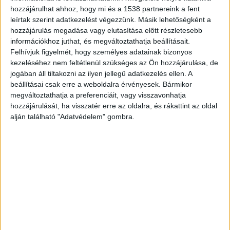
hozzájárulhat ahhoz, hogy mi és a 1538 partnereink a fent
leírtak szerint adatkezelést végezzünk. Másik lehetőségként a
hozzájárulás megadása vagy elutasítása előtt részletesebb
információkhoz juthat, és megváltoztathatja beállításait.
Felhívjuk figyelmét, hogy személyes adatainak bizonyos
kezeléséhez nem feltétlenül szükséges az Ön hozzájárulása, de
jogában áll tiltakozni az ilyen jellegű adatkezelés ellen. A
beállításai csak erre a weboldalra érvényesek. Bármikor
megváltoztathatja a preferenciáit, vagy visszavonhatja
hozzájárulását, ha visszatér erre az oldalra, és rákattint az oldal
alján található "Adatvédelem" gombra.
Ez lenne benne
A fejlesztés során a Vajda Péter úti sporttelepek
alakítanák át a Népligetben. “A beruházás célja