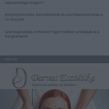
népszerűsége mögött?
Könyvnyomtatás, könyvkészítés és szórólapnyomtatás a
Co-Printtől
Szorongásoldás otthonról?
Egyre többen próbálják ki a
hangterápiát
REKLÁM