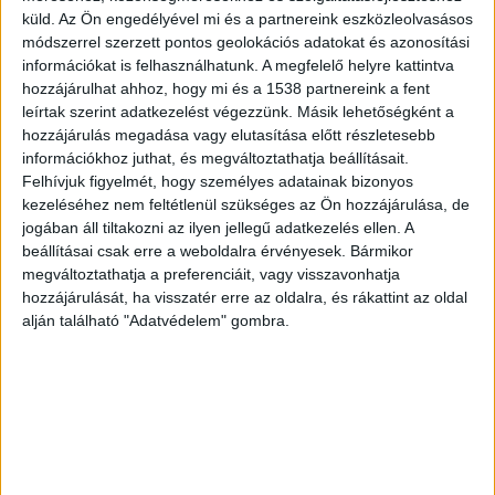
küld.
Az Ön engedélyével mi és a partnereink eszközleolvasásos
módszerrel szerzett pontos geolokációs adatokat és azonosítási
információkat is felhasználhatunk. A megfelelő helyre kattintva
hozzájárulhat ahhoz, hogy mi és a 1538 partnereink a fent
leírtak szerint adatkezelést végezzünk. Másik lehetőségként a
hozzájárulás megadása vagy elutasítása előtt részletesebb
információkhoz juthat, és megváltoztathatja beállításait.
Felhívjuk figyelmét, hogy személyes adatainak bizonyos
Nem kegyelmezett a villamosnak a
kezeléséhez nem feltétlenül szükséges az Ön hozzájárulása, de
teherautó amikor balra akart
jogában áll tiltakozni az ilyen jellegű adatkezelés ellen. A
kanyarodni, a csattanás után
beállításai csak erre a weboldalra érvényesek. Bármikor
ordibáltak a sofőrrel
megváltoztathatja a preferenciáit, vagy visszavonhatja
hozzájárulását, ha visszatér erre az oldalra, és rákattint az oldal
Írta:
Seifert Kálmán
|
2022.09.10. | szombat: 17:58
alján található "Adatvédelem" gombra.
Villamossal ütközött egy teherautó Budapest XX.
kerületében, a Határ úton, a Kinizsi utca...
OLVASS TOVÁBB