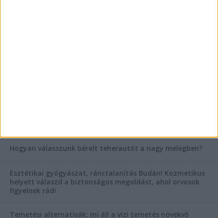
Vászoncipők otthoni tisztítása – gyakorlati
tanácsok
Mitől működik jól egy üzlettéri display?
AKTUÁLIS IDŐJÁRÁS
KIEMELT TÁMOGATÓI TARTALOM
Hogyan válasszunk bérelt teherautót a nagy melegben?
Esztétikai gyógyászat, ránctalanítás Budán! Kozmetikus
helyett válaszd a biztonságos megoldást, ahol orvosok
figyelnek rád!
Temetési alternatívák: mi áll a vízi temetés növekvő