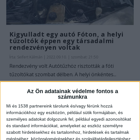
Kigyulladt egy autó Fóton, a helyi
tűzoltók éppen egy társadalmi
rendezvényen voltak
Írta:
Seifert Kálmán
|
2022.09.10. | szombat: 21:50
Rendezvény volt Autótűzhöz risztották a fóti
tűzoltókat szombat délben. A helyi önkéntes...
Az Ön adatainak védelme fontos a
OLVASS TOVÁBB
számunkra
Mi és 1538 partnereink tárolunk és/vagy férünk hozzá
információkhoz egy eszközön, például sütik formájában, és
személyes adatokat dolgozunk fel, például egyedi azonosítókat
és standard információkat, amelyeket az eszköz személyre
szabott hirdetésekhez és tartalomhoz, hirdetések és tartalmak
méréséhez, közönségmérésekhez és szolgáltatásfejlesztéshez