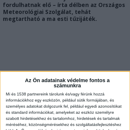
fordulhatnak elő – írta délben az Országos
Meteorológiai Szolgálat, tehát
megtartható a ma esti tűzijáték.
Az Ön adatainak védelme fontos a
számunkra
Mi és 1538 partnereink tárolunk és/vagy férünk hozzá
információkhoz egy eszközön, például sütik formájában, és
személyes adatokat dolgozunk fel, például egyedi azonosítókat
és standard információkat, amelyeket az eszköz személyre
Megfelelő idő lesz
szabott hirdetésekhez és tartalomhoz, hirdetések és tartalmak
méréséhez, közönségmérésekhez és szolgáltatásfejlesztéshez
Nagy valószínűséggel semmi sem zavarja meg a