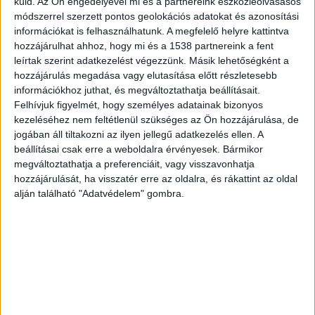
küld.
Az Ön engedélyével mi és a partnereink eszközleolvasásos
ma esti tűzijtékot ami az időjért illeti. Az OMSZ 2
módszerrel szerzett pontos geolokációs adatokat és azonosítási
információkat is felhasználhatunk. A megfelelő helyre kattintva
óra pár perccel ezelőtt azt írta, hogy esőre csak
hozzájárulhat ahhoz, hogy mi és a 1538 partnereink a fent
a Dunantúl nyugati részén lehet számítani. Ide
leírtak szerint adatkezelést végezzünk. Másik lehetőségként a
hozzájárulás megadása vagy elutasítása előtt részletesebb
kattintva láthatod a
frissülő riasztási térképet
.
információkhoz juthat, és megváltoztathatja beállításait.
Felhívjuk figyelmét, hogy személyes adatainak bizonyos
kezeléséhez nem feltétlenül szükséges az Ön hozzájárulása, de
jogában áll tiltakozni az ilyen jellegű adatkezelés ellen. A
beállításai csak erre a weboldalra érvényesek. Bármikor
megváltoztathatja a preferenciáit, vagy visszavonhatja
hozzájárulását, ha visszatér erre az oldalra, és rákattint az oldal
alján található "Adatvédelem" gombra.