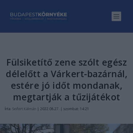
Fülsiketítő zene szólt egész
délelőtt a Várkert-bazárnál,
estére jó időt mondanak,
megtartják a tűzijátékot
Írta:
Seifert Kálmán
|
2022.08.27. | szombat: 14:21