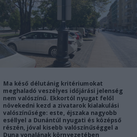
Ma késő délutánig kritériumokat
meghaladó veszélyes időjárási jelenség
nem valószínű. Ekkortól nyugat felől
növekedni kezd a zivatarok kialakulási
valószínűsége: este, éjszaka nagyobb
eséllyel a Dunántúl nyugati és középső
részén, jóval kisebb valószínűséggel a
Duna vonalának környezetében