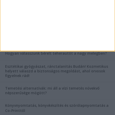
Mitől működik jól egy üzlettéri display?
AKTUÁLIS IDŐJÁRÁS
KIEMELT TÁMOGATÓI TARTALOM
Hogyan válasszunk bérelt teherautót a nagy melegben?
Esztétikai gyógyászat, ránctalanítás Budán! Kozmetikus
helyett válaszd a biztonságos megoldást, ahol orvosok
figyelnek rád!
Temetési alternatívák: mi áll a vízi temetés növekvő
népszerűsége mögött?
Könyvnyomtatás, könyvkészítés és szórólapnyomtatás a
Co-Printtől