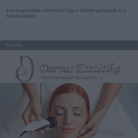
Szorongásoldás otthonról?
Egyre többen próbálják ki a
hangterápiát
REKLÁM